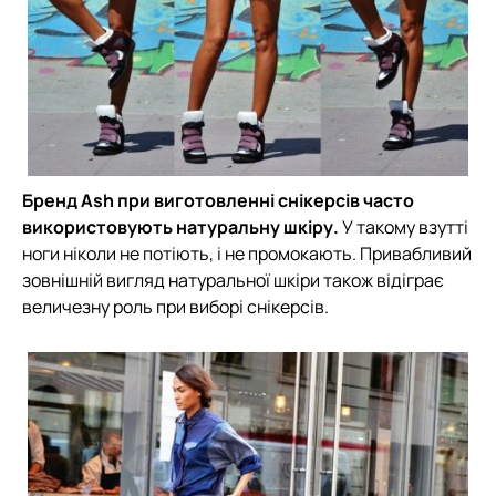
Бренд Ash при виготовленні снікерсів часто
використовують натуральну шкіру.
У такому взутті
ноги ніколи не потіють, і не промокають. Привабливий
зовнішній вигляд натуральної шкіри також відіграє
величезну роль при виборі снікерсів.