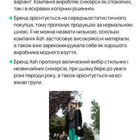
варіант. Компанія виробляє снікерси як спокійних,
так і в яскравих колірних рішеннях.
Бренд орієнтується на середньостатистичного
покупця, тому пропонує продукцію за нормальною
ціною. Її не можна назвати низькою, оскільки
компанія Ash застосовує високоякісні матеріали,
а також вже зарекомендувала себе як хорошого
виробника модного взуття.
Бренд Ash пропонує величезний вибір стильних і
незвичайних снікерсів, при цьому бере до уваги
різні періоди року, а також орієнтується на всі
вікові групи.