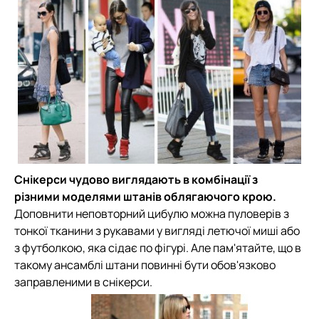
Снікерси чудово виглядають в комбінації з
різними моделями штанів облягаючого крою.
Доповнити неповторний цибулю можна пуловерів з
тонкої тканини з рукавами у вигляді летючої миші або
з футболкою, яка сідає по фігурі. Але пам'ятайте, що в
такому ансамблі штани повинні бути обов'язково
заправленими в снікерси.