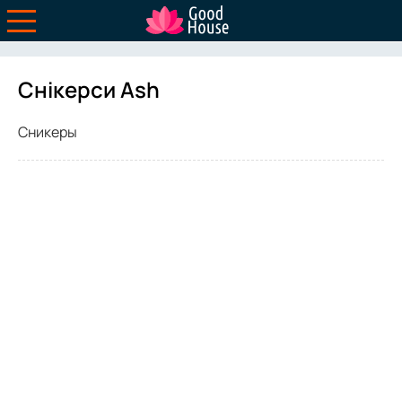
Снікерси Ash
Сникеры