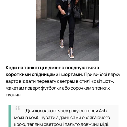
Кеди на танкетці відмінно поєднуються з
короткими спідницями і шортами.
При виборі верху
варто віддати перевагу светрам в стилі «світшот»,
жакетам поверх футболки або сорочкам з тонких
тканин.
Для холодного часу року снікерси Ash
можна комбінувати з джинсами облягаючого
крою, теплим светром і пальто довжини міді.