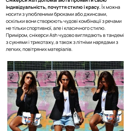
Снікерси Ash допомагають проявити свою
індивідуальність, почуття стилю і красу.
Їх можна
носити з улюбленими брюками або джинсами,
оскільки вони створюють чудові комбінації з речами
не тільки спортивної, але і класичного стилю.
Приміром, снікерси Ash чудово виглядають в тандемі
з сукнями і трикотажу, а також з літніми нарядами з
легких, повітряних матеріалів.