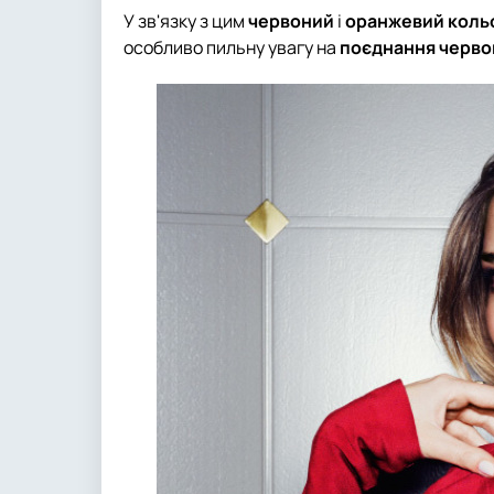
У зв'язку з цим
червоний
і
оранжевий коль
особливо пильну увагу на
поєднання черво