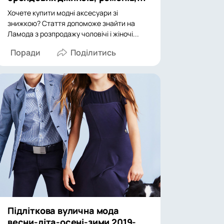
Хочете купити модні аксесуари зі
знижкою? Стаття допоможе знайти на
Ламода з розпродажу чоловічі і жіночі...
Поради
Підліткова вулична мода
весни-літа-осені-зими 2019-