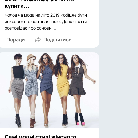
купити...
Чоловіча мода на літо 2019 «обіцяє бути
яскравою та оригінальною. Дана стаття
розповідає про основні...
Поради
Самі модні стилі жіночого