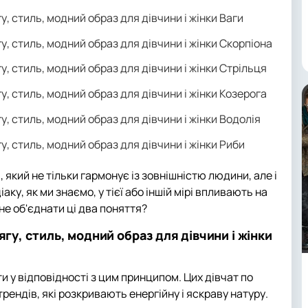
у, стиль, модний образ для дівчини і жінки Ваги
у, стиль, модний образ для дівчини і жінки Скорпіона
у, стиль, модний образ для дівчини і жінки Стрільця
у, стиль, модний образ для дівчини і жінки Козерога
у, стиль, модний образ для дівчини і жінки Водолія
у, стиль, модний образ для дівчини і жінки Риби
 який не тільки гармонує із зовнішністю людини, але і
аку, як ми знаємо, у тієї або іншій мірі впливають на
 не об'єднати ці два поняття?
ягу, стиль, модний образ для дівчини і жінки
и у відповідності з цим принципом. Цих дівчат по
ендів, які розкривають енергійну і яскраву натуру.