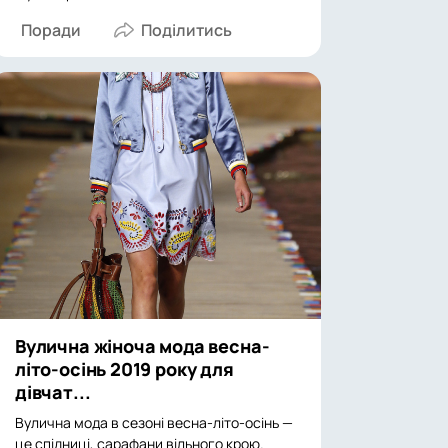
Поради
Вулична жіноча мода весна-
літо-осінь 2019 року для
дівчат...
Вулична мода в сезоні весна-літо-осінь —
це спідниці, сарафани вільного крою.