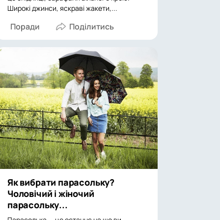
Широкі джинси, яскраві жакети,...
Поради
Як вибрати парасольку?
Чоловічий і жіночий
парасольку...
Парасолька — це останнє на що ви