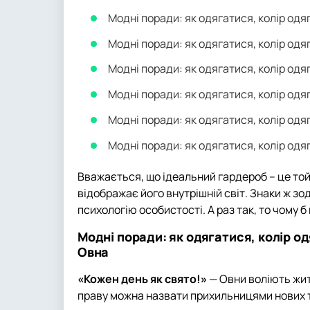
Модні поради: як одягатися, колір одяг
Модні поради: як одягатися, колір одяг
Модні поради: як одягатися, колір одяг
Модні поради: як одягатися, колір одяг
Модні поради: як одягатися, колір одяг
Модні поради: як одягатися, колір одяг
Вважається, що ідеальний гардероб – це той,
відображає його внутрішній світ. Знаки ж зоді
психологію особистості. А раз так, то чому б
Модні поради: як одягатися, колір од
Овна
«Кожен день як свято!»
— Овни воліють жит
праву можна назвати прихильницями нових тр