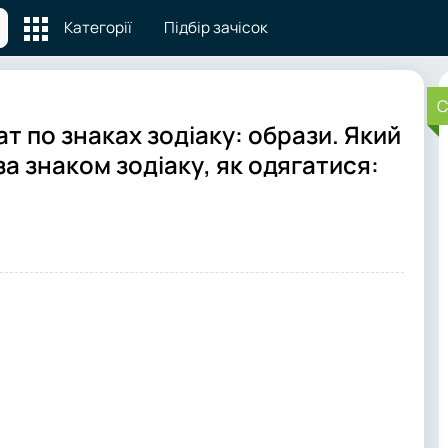
Категорії
Підбір зачісок
C
чат по знаках зодіаку: образи. Який
за знаком зодіаку, як одягатися: