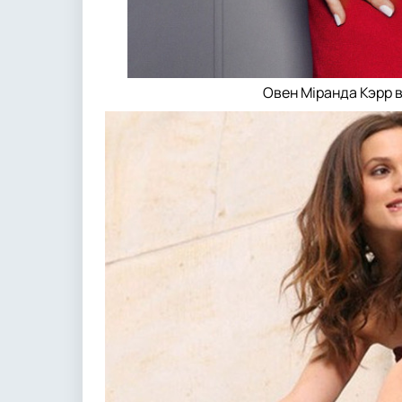
Овен Міранда Кэрр в