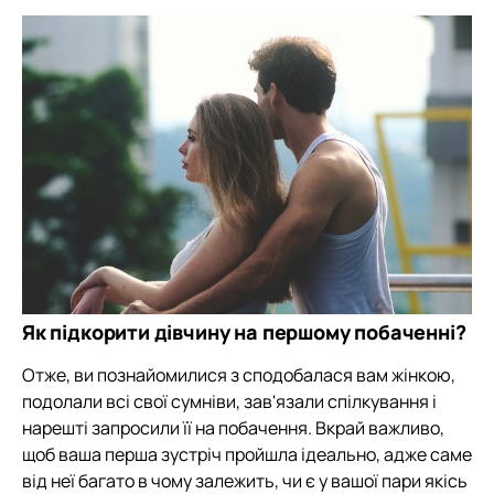
Як підкорити дівчину на першому побаченні?
Отже, ви познайомилися з сподобалася вам жінкою,
подолали всі свої сумніви, зав'язали спілкування і
нарешті запросили її на побачення. Вкрай важливо,
щоб ваша перша зустріч пройшла ідеально, адже саме
від неї багато в чому залежить, чи є у вашої пари якісь