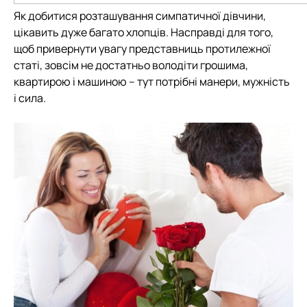
Як добитися розташування симпатичної дівчини,
цікавить дуже багато хлопців. Насправді для того,
щоб привернути увагу представниць протилежної
статі, зовсім не достатньо володіти грошима,
квартирою і машиною – тут потрібні манери, мужність
і сила.