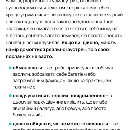
Втім, від картинок з «Камасутри», особливо
супроводжуються текстом з серії «я хочу тебе»,
краще утриматися – ви ризикуєте потрапити в чорний
список відразу ж після такого повідомлення. Іноді
чоловіки, які намагаються закохати в себе жінку на
відстані, роблять багато помилок, які просто зводять
нанівець всі їхні зусилля.
Якщо ви, дійсно, мають
намір домогтися реальної зустрічі, то в своїх
посланнях не варто:
обманювати
– не треба приписувати собі чужі
заслуги, зображати себе багатієм або
затребуваним фахівцем, якщо на практиці ви
таким не є;
освідчуватися в перших повідомленнях
– в
цьому випадку дівчина вирішить, що ви або
звичайний балагур, або брехун, або просто
божевільний;
давати обіцянки, які не можете виконати
– не
треба перетворюватися на підкаблучника вже на