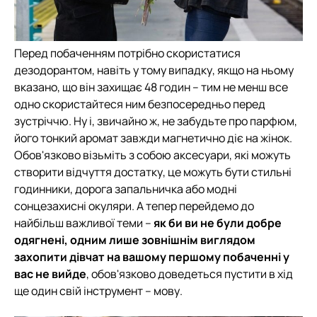
Перед побаченням потрібно скористатися
дезодорантом, навіть у тому випадку, якщо на ньому
вказано, що він захищає 48 годин – тим не менш все
одно скористайтеся ним безпосередньо перед
зустріччю. Ну і, звичайно ж, не забудьте про парфюм,
його тонкий аромат завжди магнетично діє на жінок.
Обов'язково візьміть з собою аксесуари, які можуть
створити відчуття достатку, це можуть бути стильні
годинники, дорога запальничка або модні
сонцезахисні окуляри. А тепер перейдемо до
найбільш важливої теми –
як би ви не були добре
одягнені, одним лише зовнішнім виглядом
захопити дівчат на вашому першому побаченні у
вас не вийде
, обов'язково доведеться пустити в хід
ще один свій інструмент – мову.