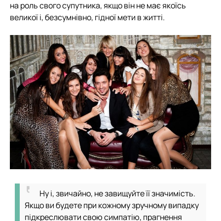
на роль свого супутника, якщо він не має якоїсь
великої і, безсумнівно, гідної мети в житті.
Ну і, звичайно, не завищуйте її значимість.
Якщо ви будете при кожному зручному випадку
підкреслювати свою симпатію, прагнення