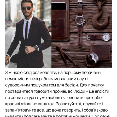
З жінкою слід розмовляти, на першому побаченні
немає місця незграбним мовчазним пауз і
судорожним пошуком тем для бесіди. Для початку
постарайтеся говорити про неї, всі люди – це егоїсти
по своїй натурі і дуже люблять говорити про себе, і
красиві жінки не виняток. Розпитуйте її, слухайте і
запам'ятовуйте все, що вона говорить, і обов'язково
кивайте і поддакивайте в потрібні моменти. Про себе