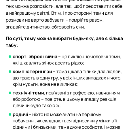
теж можна розповісти, але так, щоб представити себе
в найкращому світлі. Втім, і про сторонні теми для
розмови не варто забувати – помрійте разом,
згадайте дитинство, обговоріть сни.
По суті, тему можна вибрати будь-яку, але є кілька
табу:
спорт, зброя і війна
– це виключно чоловічі теми,
які цікавлять жінок досить рідко;
комп'ютерні ігри
– тема цікава тільки для людей,
що грають в одну гру, у всіх інших випадках нічого,
крім нудьги, вона не викликає;
технічні теми
, пов'язані з професією, навчанням
або роботою – повірте, в цьому випадку реакція
дівчини буде такою ж;
родичі
– ніхто не може знати на першому
побаченні, як складаються відносини у жінки з її
рідними і близькими, тема дуже особиста, і можна