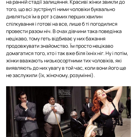
на ранній стадії залицяння. Красиві жінки звикли до
того, що всі зустрінуті ними чоловіки буквально
дивляться їм в рот з самих перших хвилин
спілкування і готові на все, лише б ті погодилися
провести разом ніч. В очах дівчини така поведінка
нецікаво, тому геть відбиває у них бажання
продовжувати знайомство. Їм просто нецікаво
домагатися того, хто і так вже біля їхніх ніг. Ну і потім,
жінки вважають низькосортними тих чоловіків, які
виявляють до них увагу в той час, коли вони його ще
не заслужили (їх, жіночому, розумінні).