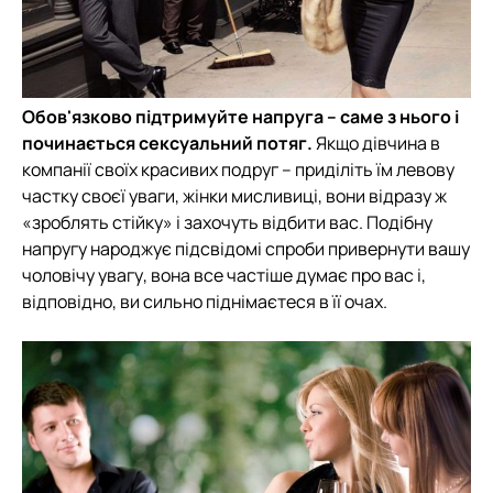
Обов'язково підтримуйте напруга – саме з нього і
починається сексуальний потяг.
Якщо дівчина в
компанії своїх красивих подруг – приділіть їм левову
частку своєї уваги, жінки мисливиці, вони відразу ж
«зроблять стійку» і захочуть відбити вас. Подібну
напругу народжує підсвідомі спроби привернути вашу
чоловічу увагу, вона все частіше думає про вас і,
відповідно, ви сильно піднімаєтеся в її очах.