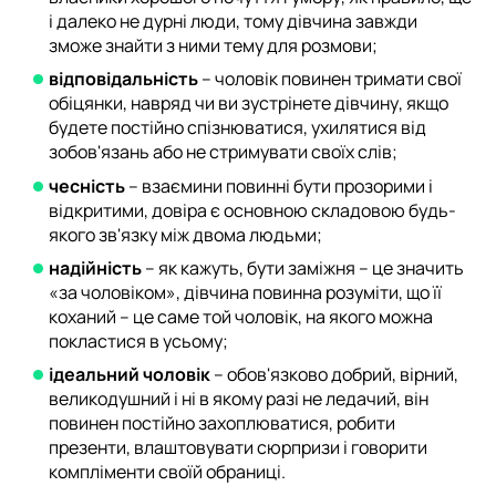
і далеко не дурні люди, тому дівчина завжди
зможе знайти з ними тему для розмови;
відповідальність
– чоловік повинен тримати свої
обіцянки, навряд чи ви зустрінете дівчину, якщо
будете постійно спізнюватися, ухилятися від
зобов'язань або не стримувати своїх слів;
чесність
– взаємини повинні бути прозорими і
відкритими, довіра є основною складовою будь-
якого зв'язку між двома людьми;
надійність
– як кажуть, бути заміжня – це значить
«за чоловіком», дівчина повинна розуміти, що її
коханий – це саме той чоловік, на якого можна
покластися в усьому;
ідеальний чоловік
– обов'язково добрий, вірний,
великодушний і ні в якому разі не ледачий, він
повинен постійно захоплюватися, робити
презенти, влаштовувати сюрпризи і говорити
компліменти своїй обраниці.