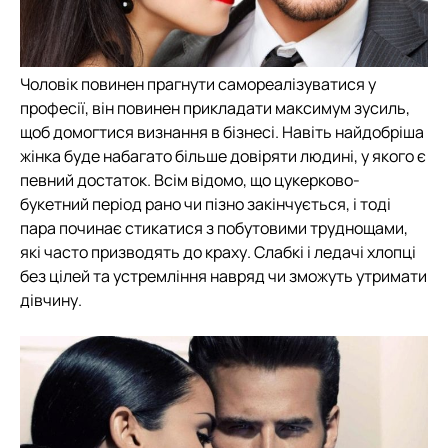
Чоловік повинен прагнути самореалізуватися у
професії, він повинен прикладати максимум зусиль,
щоб домогтися визнання в бізнесі. Навіть найдобріша
жінка буде набагато більше довіряти людині, у якого є
певний достаток. Всім відомо, що цукерково-
букетний період рано чи пізно закінчується, і тоді
пара починає стикатися з побутовими труднощами,
які часто призводять до краху. Слабкі і ледачі хлопці
без цілей та устремління навряд чи зможуть утримати
дівчину.