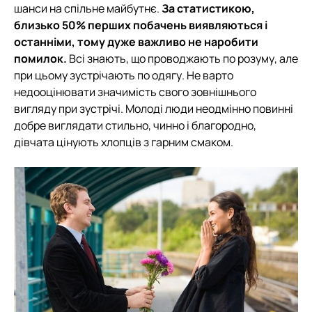
шанси на спільне майбутнє.
За статистикою,
близько 50% перших побачень виявляються і
останніми, тому дуже важливо не наробити
помилок.
Всі знають, що проводжають по розуму, але
при цьому зустрічають по одягу. Не варто
недооцінювати значимість свого зовнішнього
вигляду при зустрічі. Молоді люди неодмінно повинні
добре виглядати стильно, чинно і благородно,
дівчата цінують хлопців з гарним смаком.