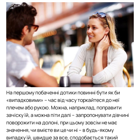
На першому побаченні дотики повинні бути як би
«випадковими» – час від часу торкайтеся до неї
плечем або рукою. Можна, наприклад, поправити
зачіску їй, а можна піти далі – запропонувати дівчині
поворожити на долоні, при цьому зовсім не має
значення, чи вмієте ви це чи ні – в будь-якому
випадку їй, швидше за все, сподобається такий