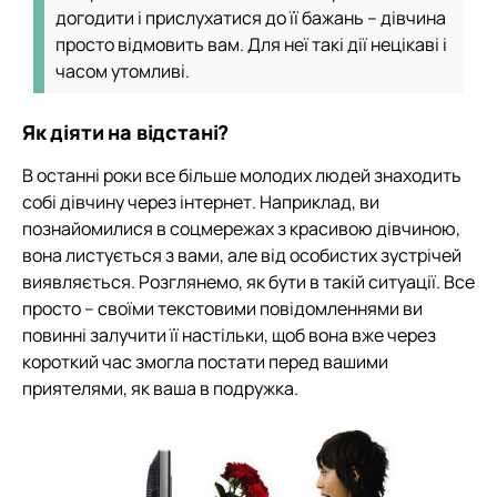
догодити і прислухатися до її бажань – дівчина
просто відмовить вам. Для неї такі дії нецікаві і
часом утомливі.
Як діяти на відстані?
В останні роки все більше молодих людей знаходить
собі дівчину через інтернет. Наприклад, ви
познайомилися в соцмережах з красивою дівчиною,
вона листується з вами, але від особистих зустрічей
виявляється. Розглянемо, як бути в такій ситуації. Все
просто – своїми текстовими повідомленнями ви
повинні залучити її настільки, щоб вона вже через
короткий час змогла постати перед вашими
приятелями, як ваша в подружка.