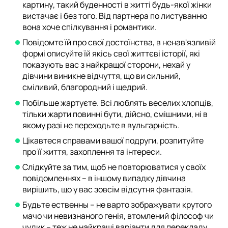
картину, такий буденності в житті будь-якої жінки
вистачає і без того. Від партнера по листуванню
вона хоче спілкування і романтики.
Повідомте їй про свої достоїнства, в ненав'язливій
формі описуйте їй якісь свої життєві історії, які
показують вас з найкращої сторони, нехай у
дівчини виникне відчуття, що ви сильний,
сміливий, благородний і щедрий.
Побільше жартуєте. Всі люблять веселих хлопців,
тільки жарти повинні бути, дійсно, смішними, ні в
якому разі не переходьте в вульгарність.
Цікавтеся справами вашої подруги, розпитуйте
про її життя, захоплення та інтереси.
Слідкуйте за тим, щоб не повторюватися у своїх
повідомленнях – в іншому випадку дівчина
вирішить, що у вас зовсім відсутня фантазія.
Будьте ественны – не варто зображувати крутого
мачо чи невизнаного генія, втомлений філософ чи
чудик – теж не найкращі варіанти для перекладу