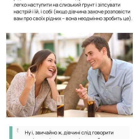
легко наступити на слизький ґрунт і зіпсувати
настрій і їй, і собі (якщо дівчина захоче розповісти
вам про своїх рідних – вона неодмінно зробить це).
Ну і, звичайно ж, дівчині слід говорити