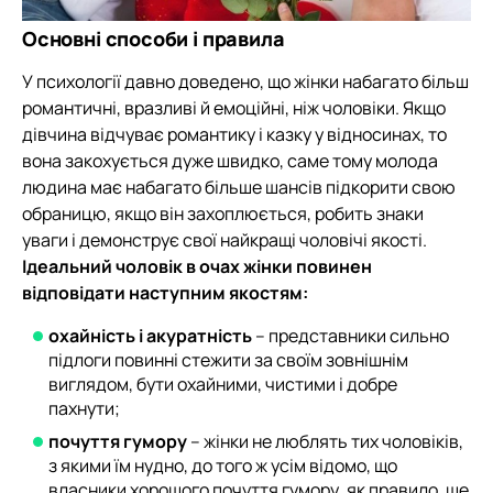
Основні способи і правила
У психології давно доведено, що жінки набагато більш
романтичні, вразливі й емоційні, ніж чоловіки. Якщо
дівчина відчуває романтику і казку у відносинах, то
вона закохується дуже швидко, саме тому молода
людина має набагато більше шансів підкорити свою
обраницю, якщо він захоплюється, робить знаки
уваги і демонструє свої найкращі чоловічі якості.
Ідеальний чоловік в очах жінки повинен
відповідати наступним якостям:
охайність і акуратність
– представники сильно
підлоги повинні стежити за своїм зовнішнім
виглядом, бути охайними, чистими і добре
пахнути;
почуття гумору
– жінки не люблять тих чоловіків,
з якими їм нудно, до того ж усім відомо, що
власники хорошого почуття гумору, як правило, ще