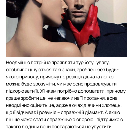
Неодмінно потрібно проявляти турботу і увагу,
особливо цінуються такі знаки, зроблені без будь-
якого приводу, причому по реакції дівчата легко
можна буде зрозуміти, чи має сенс продовжувати
підкорювати її. Жінкам потрібно допомагати, причому
краще зробити це, не чекаючи на її прохання, вона
неодмінно оцінить це, адже в очах дівчини хлопець,
що її відчуває і розуміє – справжній діамант. А якщо
він ще може стати справжньою опорою і підтримкою
такого людини вони постараються не упустити.