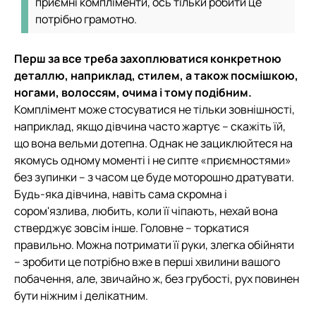
приємні компліменти, ось тільки робити це
потрібно грамотно.
Перш за все треба захоплюватися конкретною
деталлю, наприклад, стилем, а також посмішкою,
ногами, волоссям, очима і тому подібним.
Комплімент може стосуватися не тільки зовнішності,
наприклад, якщо дівчина часто жартує – скажіть їй,
що вона вельми дотепна. Однак не зациклюйтеся на
якомусь одному моменті і не сипте «приємностями»
без зупинки – з часом це буде моторошно дратувати.
Будь-яка дівчина, навіть сама скромна і
сором'язлива, любить, коли її чіпають, нехай вона
стверджує зовсім інше. Головне – торкатися
правильно. Можна потримати її руки, злегка обійняти
– зробити це потрібно вже в перші хвилини вашого
побачення, але, звичайно ж, без грубості, рух повинен
бути ніжним і делікатним.