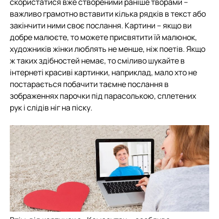
скористатися вже створеними раніше творами –
важливо грамотно вставити кілька рядків в текст або
закінчити ними своє послання. Картини – якщо ви
добре малюєте, то можете присвятити їй малюнок,
художників жінки люблять не менше, ніж поетів. Якщо
ж таких здібностей немає, то сміливо шукайте в
інтернеті красиві картинки, наприклад, мало хто не
постарається побачити таємне послання в
зображеннях парочки під парасолькою, сплетених
рук і слідів ніг на піску.