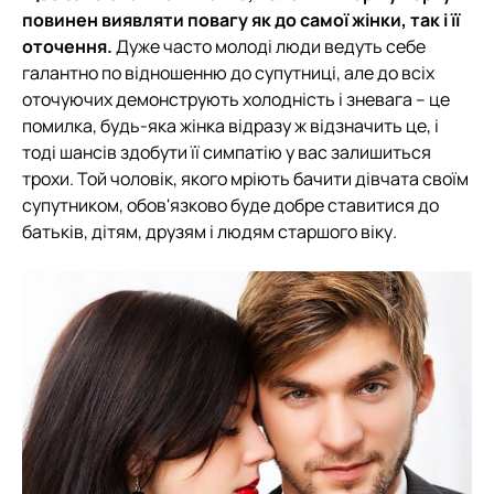
повинен виявляти повагу як до самої жінки, так і її
оточення.
Дуже часто молоді люди ведуть себе
галантно по відношенню до супутниці, але до всіх
оточуючих демонструють холодність і зневага – це
помилка, будь-яка жінка відразу ж відзначить це, і
тоді шансів здобути її симпатію у вас залишиться
трохи. Той чоловік, якого мріють бачити дівчата своїм
супутником, обов'язково буде добре ставитися до
батьків, дітям, друзям і людям старшого віку.