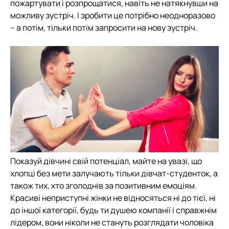
пожартувати і розпрощатися, навіть не натякнувши на
можливу зустріч. І зробити це потрібно неодноразово
– а потім, тільки потім запросити на нову зустріч.
Показуй дівчині свій потенціал, майте на увазі, що
хлопці без мети залучають тільки дівчат-студенток, а
також тих, хто зголоднів за позитивним емоціям.
Красиві неприступні жінки не відносяться ні до тієї, ні
до іншої категорії, будь ти душею компанії і справжнім
лідером, вони ніколи не стануть розглядати чоловіка