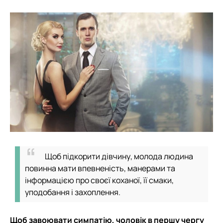
Щоб підкорити дівчину, молода людина
повинна мати впевненість, манерами та
інформацією про своєї коханої, її смаки,
уподобання і захоплення.
Щоб завоювати симпатію, чоловік в першу чергу