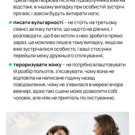
відстані, в іншому випадку при особистій зустрічі
про вас і зовсім будуть витирати ноги;
писати вульгарності
– не стоїть на третьому
сеансі зв'язку питати, що надіто на дівчині, і
розповідати, що б ви хотіли з нею зробити прямо
зараз, це можливо лише в тому випадку, якщо ви
вже зустрічалися особисто, і ваші стосунки
перейшли межу дружнього спілкування;
тероризувати жінку
– не потрібно влаштовувати
їй розбір польотів, з'ясовувати, чому вона не
відповіла на написане годину назад
повідомлення, чому не з'явилася в мережі вчора
ввечері, адже такі сцени може дозволити собі
чоловік, але ніяк не приятель по листуванню.