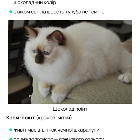
шоколадний колір
з віком світла шерсть тулуба не темніє
Шоколад поінт
Крем-поінт
(кремові мітки):
живіт має відтінок яєчної шкаралупи
спина золотисто — кремового кольору