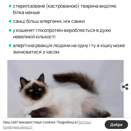
стерилізоване (кастрованою) тварина виділяє
білка менше
самці більш алергенні, ніж самки
у кошенят глікопротеїн виробляється в дуже
невеликій кількості
алергічна реакція людини на одну і ту ж кішку може
змінюватися з часом
Наш сайт використовує cookies. Подробиці в
Політиці
Добре
конфіденційності
.