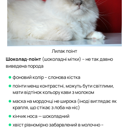
Лилак поінт
Шоколад-поінт
(шоколадні мітки) – не так давно
виведена порода
фоновий колір – слонова кістка
поінти менш контрастні, можуть бути світлими,
мати відтінок кольору кави з молоком
маска на мордочці не широка (іноді виглядає як
крапля, що стікає з лоба на ніс)
кінчик носа — шоколадний
хвіст рівномірно забарвлений в молочно –