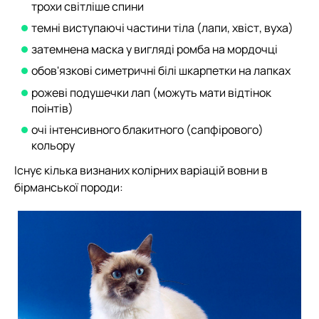
трохи світліше спини
темні виступаючі частини тіла (лапи, хвіст, вуха)
затемнена маска у вигляді ромба на мордочці
обов'язкові симетричні білі шкарпетки на лапках
рожеві подушечки лап (можуть мати відтінок
поінтів)
очі інтенсивного блакитного (сапфірового)
кольору
Існує кілька визнаних колірних варіацій вовни в
бірманської породи: