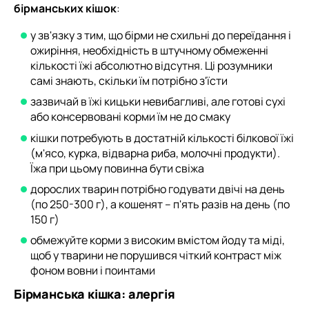
бірманських кішок
:
у зв'язку з тим, що бірми не схильні до переїдання і
ожиріння, необхідність в штучному обмеженні
кількості їжі абсолютно відсутня. Ці розумники
самі знають, скільки їм потрібно з'їсти
зазвичай в їжі кицьки невибагливі, але готові сухі
або консервовані корми їм не до смаку
кішки потребують в достатній кількості білкової їжі
(м'ясо, курка, відварна риба, молочні продукти).
Їжа при цьому повинна бути свіжа
дорослих тварин потрібно годувати двічі на день
(по 250-300 г), а кошенят – п'ять разів на день (по
150 г)
обмежуйте корми з високим вмістом йоду та міді,
щоб у тварини не порушився чіткий контраст між
фоном вовни і поинтами
Бірманська кішка: алергія