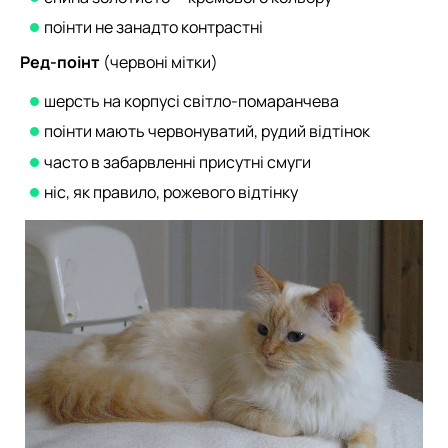
поінти не занадто контрастні
Ред-поінт
(червоні мітки)
шерсть на корпусі світло-помаранчева
поінти мають червонуватий, рудий відтінок
часто в забарвленні присутні смуги
ніс, як правило, рожевого відтінку