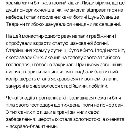
храмів жили білі жовтоокий кішки. Люди вірили, що це
душі померлих ченців, які не змогли відправитися на
небеса, і стали посланниками богині Цунь Хуаньце
Тварини глибоко шанувалися ченцями як священні.
На цей монастир одного разу напали грабіжники і
спробували вкрасти статую шанованої богині.
Старійшина храму у сутичці було вбито. І тоді його кіт,
якого звали Сінх, скочив на голову свого загиблого
господаря, і голосно закричав. При цьому зовнішній
вигляд тварини змінився: очі придбали блакитний
колір, шерсть стала яскраво сяяти вогнем, а лапи,
занурені в сиве волосся старійшини, побіліли.
Ченці злодіїв прогнали, а кіт залишився лежати біля
тіла свого господаря ще тиждень, поки не помер сам.
З тих самих пір кішки в храмі змінили своє
забарвлення: шерсть їх стала золотистою, а оченята
– яскраво-блакитними.