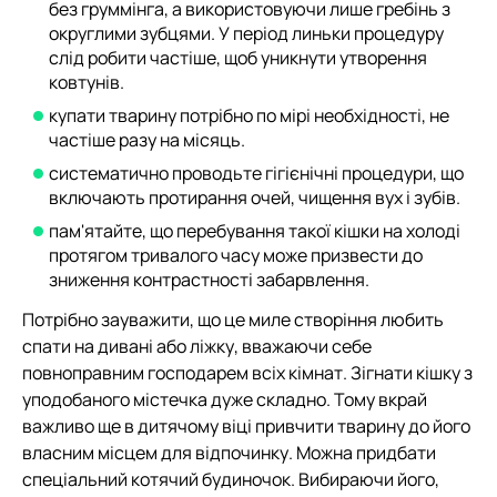
без груммінга, а використовуючи лише гребінь з
округлими зубцями. У період линьки процедуру
слід робити частіше, щоб уникнути утворення
ковтунів.
купати тварину потрібно по мірі необхідності, не
частіше разу на місяць.
систематично проводьте гігієнічні процедури, що
включають протирання очей, чищення вух і зубів.
пам'ятайте, що перебування такої кішки на холоді
протягом тривалого часу може призвести до
зниження контрастності забарвлення.
Потрібно зауважити, що це миле створіння любить
спати на дивані або ліжку, вважаючи себе
повноправним господарем всіх кімнат. Зігнати кішку з
уподобаного містечка дуже складно. Тому вкрай
важливо ще в дитячому віці привчити тварину до його
власним місцем для відпочинку. Можна придбати
спеціальний котячий будиночок. Вибираючи його,