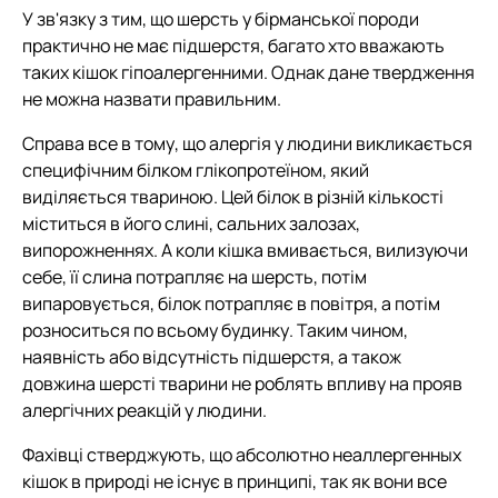
У зв'язку з тим, що шерсть у бірманської породи
практично не має підшерстя, багато хто вважають
таких кішок гіпоалергенними. Однак дане твердження
не можна назвати правильним.
Справа все в тому, що алергія у людини викликається
специфічним білком глікопротеїном, який
виділяється твариною. Цей білок в різній кількості
міститься в його слині, сальних залозах,
випорожненнях. А коли кішка вмивається, вилизуючи
себе, її слина потрапляє на шерсть, потім
випаровується, білок потрапляє в повітря, а потім
розноситься по всьому будинку. Таким чином,
наявність або відсутність підшерстя, а також
довжина шерсті тварини не роблять впливу на прояв
алергічних реакцій у людини.
Фахівці стверджують, що абсолютно неаллергенных
кішок в природі не існує в принципі, так як вони все