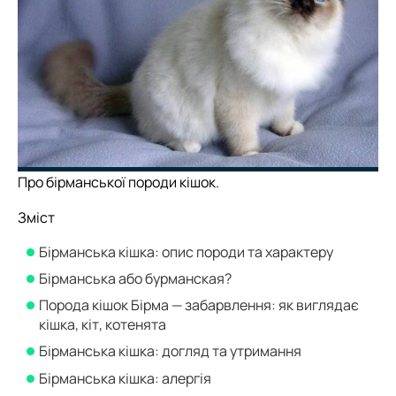
Про бірманської породи кішок.
Зміст
Бірманська кішка: опис породи та характеру
Бірманська або бурманская?
Порода кішок Бірма — забарвлення: як виглядає
кішка, кіт, котенята
Бірманська кішка: догляд та утримання
Бірманська кішка: алергія