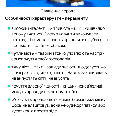
Священна порода
Особливості характеру і темпераменту:
високий інтелект і кмітливість – ці кішки швидко
всьому вчаться. Її легко навчити виконувати
нескладні команди, навіть приносити в зубах різні
предмети, подібно собакам.
чутливість
– тварини тонко уловлюють настрій і
самопочуття своїх господарів.
тямущість і такт – завжди знають, що допустимо
при іграх з людиною, а що ні. Навіть захопившись,
не випустять кігті і не вкусять.
почуття власної гідності – кицьки ненав'язливі,
можуть проводити час самостійно.
м'якість і миролюбність – якщо бірманську кішку
щось не влаштовує, вона не буде дряпатися або
кусатися, а просто піде.