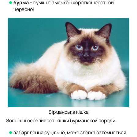
бурма
– суміш сіамської і короткошерстной
червоної
Бірманська кішка
Зовнішні особливості кішки бурманской породи:
забарвлення суцільне, може злегка затемняться