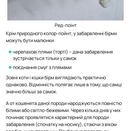
Ред-поінт
Крім природного колор-пойнт, у забарвленні бірми
можуть бути малюнки:
черепахові плями (торті) – дана забарвлення
зустрічається тільки у самок
поєднання смуг з плямами
Зовні коти і кішки бірм виглядають практично
однаково. Відмінність полягає лише в тому, що самці
значно більші за самок.
А от кошенята даної породи народжуються повністю
білими або світло-бежевими. Через кілька днів у них
починає проявлятися характерний для породи
забарвлення (спочатку на носику), стаючи з віком