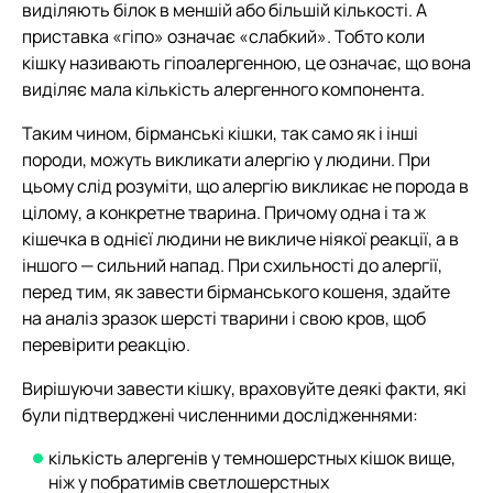
виділяють білок в меншій або більшій кількості. А
приставка «гіпо» означає «слабкий». Тобто коли
кішку називають гіпоалергенною, це означає, що вона
виділяє мала кількість алергенного компонента.
Таким чином, бірманські кішки, так само як і інші
породи, можуть викликати алергію у людини. При
цьому слід розуміти, що алергію викликає не порода в
цілому, а конкретне тварина. Причому одна і та ж
кішечка в однієї людини не викличе ніякої реакції, а в
іншого — сильний напад. При схильності до алергії,
перед тим, як завести бірманського кошеня, здайте
на аналіз зразок шерсті тварини і свою кров, щоб
перевірити реакцію.
Вирішуючи завести кішку, враховуйте деякі факти, які
були підтверджені численними дослідженнями:
кількість алергенів у темношерстных кішок вище,
ніж у побратимів светлошерстных