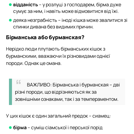
відданість
– у розлуці з господарем, бірма дуже
сумує за ним, і навіть може відмовитися від їжі.
деяка незграбність – іноді кішка може звалитися зі
спинки дивана без видимих причин.
Бірманська або бурманская?
Нерідко люди плутають бірманських кішок з
бурманскими, вважаючи їх різновидами однієї
породи. Однак це омана.
ВАЖЛИВО: Бірманська і бурманская – дві
різні породи, що відрізняються як за
зовнішніми ознаками, так і за темпераментом.
У цих кішок є один загальний предок – сиамец:
бірма
– суміш сіамської і перської порід