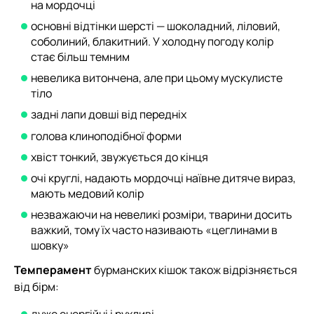
на мордочці
основні відтінки шерсті — шоколадний, ліловий,
соболиний, блакитний. У холодну погоду колір
стає більш темним
невелика витончена, але при цьому мускулисте
тіло
задні лапи довші від передніх
голова клиноподібної форми
хвіст тонкий, звужується до кінця
очі круглі, надають мордочці наївне дитяче вираз,
мають медовий колір
незважаючи на невеликі розміри, тварини досить
важкий, тому їх часто називають «цеглинами в
шовку»
Темперамент
бурманских кішок також відрізняється
від бірм: