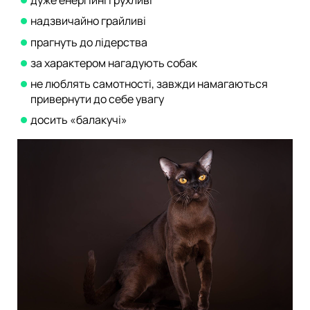
дуже енергійні і рухливі
надзвичайно грайливі
прагнуть до лідерства
за характером нагадують собак
не люблять самотності, завжди намагаються
привернути до себе увагу
досить «балакучі»