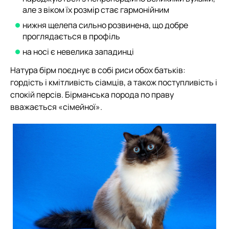
але з віком їх розмір стає гармонійним
нижня щелепа сильно розвинена, що добре
проглядається в профіль
на носі є невелика западинці
Натура бірм поєднує в собі риси обох батьків:
гордість і кмітливість сіамців, а також поступливість і
спокій персів. Бірманська порода по праву
вважається «сімейної».