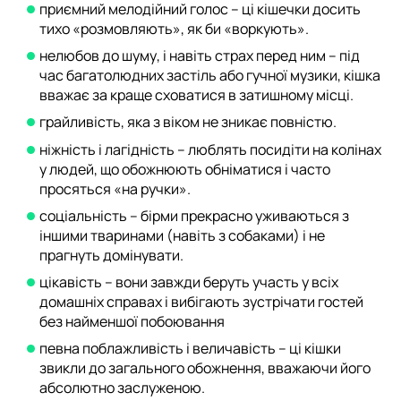
приємний мелодійний голос – ці кішечки досить
тихо «розмовляють», як би «воркують».
нелюбов до шуму, і навіть страх перед ним – під
час багатолюдних застіль або гучної музики, кішка
вважає за краще сховатися в затишному місці.
грайливість, яка з віком не зникає повністю.
ніжність і лагідність – люблять посидіти на колінах
у людей, що обожнюють обніматися і часто
просяться «на ручки».
соціальність – бірми прекрасно уживаються з
іншими тваринами (навіть з собаками) і не
прагнуть домінувати.
цікавість – вони завжди беруть участь у всіх
домашніх справах і вибігають зустрічати гостей
без найменшої побоювання
певна поблажливість і величавість – ці кішки
звикли до загального обожнення, вважаючи його
абсолютно заслуженою.