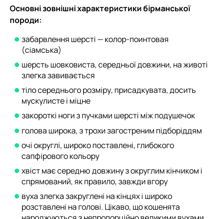
Основні зовнішні характеристики бірманської
породи:
забарвлення шерсті — колор-поинтовая
(сіамська)
шерсть шовковиста, середньої довжини, на животі
злегка завивається
тіло середнього розміру, присадкувата, досить
мускулисте і міцне
закороткі ноги з пучками шерсті між подушечок
голова широка, з трохи загостреним підборіддям
очі округлі, широко поставлені, глибокого
сапфірового кольору
хвіст має середню довжину з округлим кінчиком і
спрямований, як правило, завжди вгору
вуха злегка закруглені на кінцях і широко
розставлені на голові. Цікаво, що кошенята
народжуються з непропорційно великими вухами,