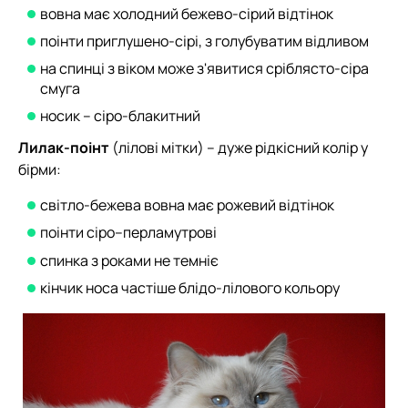
вовна має холодний бежево-сірий відтінок
поінти приглушено-сірі, з голубуватим відливом
на спинці з віком може з'явитися сріблясто-сіра
смуга
носик – сіро-блакитний
Лилак-поінт
(лілові мітки) – дуже рідкісний колір у
бірми:
світло-бежева вовна має рожевий відтінок
поінти сіро–перламутрові
спинка з роками не темніє
кінчик носа частіше блідо-лілового кольору