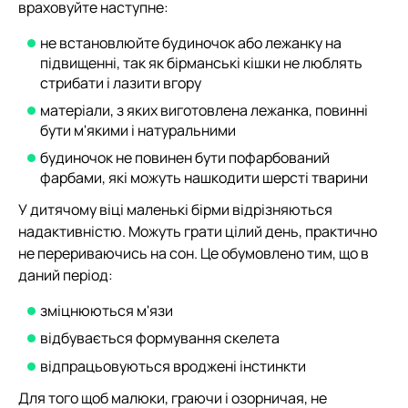
враховуйте наступне:
не встановлюйте будиночок або лежанку на
підвищенні, так як бірманські кішки не люблять
стрибати і лазити вгору
матеріали, з яких виготовлена лежанка, повинні
бути м'якими і натуральними
будиночок не повинен бути пофарбований
фарбами, які можуть нашкодити шерсті тварини
У дитячому віці маленькі бірми відрізняються
надактивністю. Можуть грати цілий день, практично
не перериваючись на сон. Це обумовлено тим, що в
даний період:
зміцнюються м'язи
відбувається формування скелета
відпрацьовуються вроджені інстинкти
Для того щоб малюки, граючи і озорничая, не