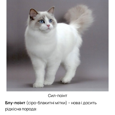
Сил-поінт
Блу-поінт
(сіро-блакитні мітки) – нова і досить
рідкісна порода: