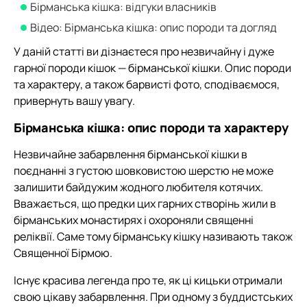
Бірманська кішка: відгуки власників
Відео: Бірманська кішка: опис породи та догляд
У даній статті ви дізнаєтеся про незвичайну і дуже
гарної породи кішок — бірманської кішки. Опис породи
та характеру, а також барвисті фото, сподіваємося,
привернуть вашу увагу.
Бірманська кішка: опис породи та характеру
Незвичайне забарвлення бірманської кішки в
поєднанні з густою шовковистою шерстю не може
залишити байдужим жодного любителя котячих.
Вважається, що предки цих гарних створінь жили в
бірманських монастирях і охороняли священні
реліквії. Саме тому бірманську кішку називають також
Священної Бірмою.
Існує красива легенда про те, як ці кицьки отримали
свою цікаву забарвлення. При одному з буддистських