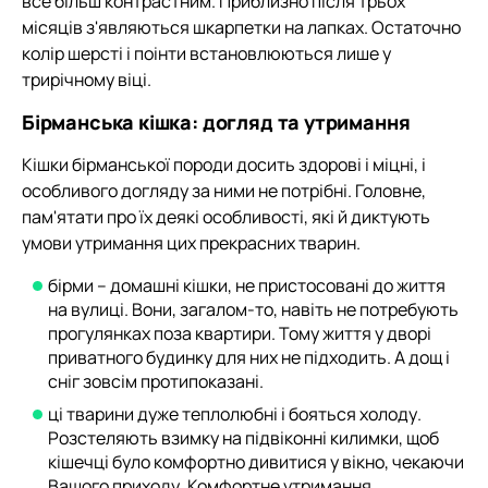
все більш контрастним. Приблизно після трьох
місяців з'являються шкарпетки на лапках. Остаточно
колір шерсті і поінти встановлюються лише у
трирічному віці.
Бірманська кішка: догляд та утримання
Кішки бірманської породи досить здорові і міцні, і
особливого догляду за ними не потрібні. Головне,
пам'ятати про їх деякі особливості, які й диктують
умови утримання цих прекрасних тварин.
бірми – домашні кішки, не пристосовані до життя
на вулиці. Вони, загалом-то, навіть не потребують
прогулянках поза квартири. Тому життя у дворі
приватного будинку для них не підходить. А дощ і
сніг зовсім протипоказані.
ці тварини дуже теплолюбні і бояться холоду.
Розстеляють взимку на підвіконні килимки, щоб
кішечці було комфортно дивитися у вікно, чекаючи
Вашого приходу. Комфортне утримання