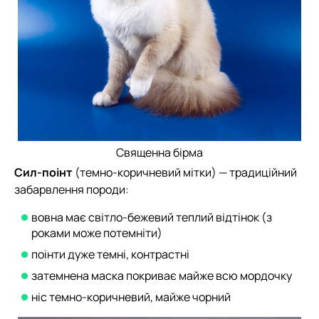
Священна бірма
Сил-поінт
(темно-коричневий мітки) — традиційний
забарвлення породи:
вовна має світло-бежевий теплий відтінок (з
роками може потемніти)
поінти дуже темні, контрастні
затемнена маска покриває майже всю мордочку
ніс темно-коричневий, майже чорний