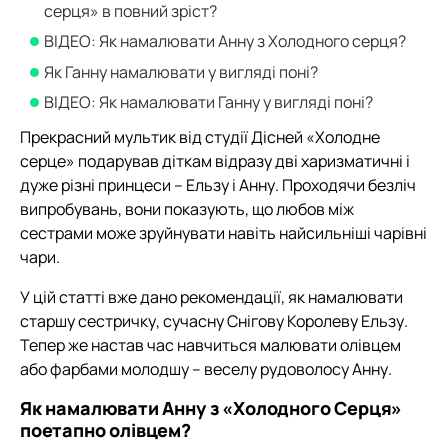
серця» в повний зріст?
ВІДЕО: Як намалювати Анну з Холодного серця?
Як Ганну намалювати у вигляді поні?
ВІДЕО: Як намалювати Ганну у вигляді поні?
Прекрасний мультик від студії Дісней «Холодне
серце» подарував діткам відразу дві харизматичні і
дуже різні принцеси – Ельзу і Анну. Проходячи безліч
випробувань, вони показують, що любов між
сестрами може зруйнувати навіть найсильніші чарівні
чари.
У цій статті вже дано рекомендації, як намалювати
старшу сестричку, сучасну Снігову Королеву Ельзу.
Тепер же настав час навчиться малювати олівцем
або фарбами молодшу – веселу рудоволосу Анну.
Як намалювати Анну з «Холодного Серця»
поетапно олівцем?