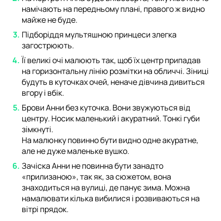
намічають на передньому плані, правого ж видно
майже не буде.
Підборіддя мультяшною принцеси злегка
загострюють.
Її великі очі малюють так, щоб їх центр припадав
на горизонтальну лінію розмітки на обличчі. Зіниці
будуть в куточках очей, неначе дівчина дивиться
вгору і вбік.
Брови Анни без куточка. Вони звужуються від
центру. Носик маленький і акуратний. Тонкі губи
зімкнуті.
На малюнку повинно бути видно одне акуратне,
але не дуже маленьке вушко.
Зачіска Анни не повинна бути занадто
«прилизаною», так як, за сюжетом, вона
знаходиться на вулиці, де панує зима. Можна
намалювати кілька вибилися і розвиваються на
вітрі прядок.