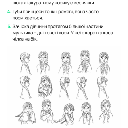
щоках і акуратному носику є веснянки.
Губи принцеси тонкі і рожеві, вона часто
посміхається.
Зачіска дівчини протягом більшої частини
мультика – дві товсті коси. У неї є коротка коса
чілка на бік.