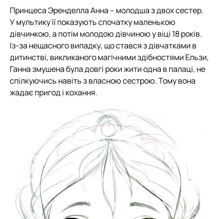
Принцеса Эренделла Анна – молодша з двох сестер.
У мультику її показують спочатку маленькою
дівчинкою, а потім молодою дівчиною у віці 18 років.
Із-за нещасного випадку, що стався з дівчатками в
дитинстві, викликаного магічними здібностями Ельзи,
Ганна змушена була довгі роки жити одна в палаці, не
спілкуючись навіть з власною сестрою. Тому вона
жадає пригод і кохання.