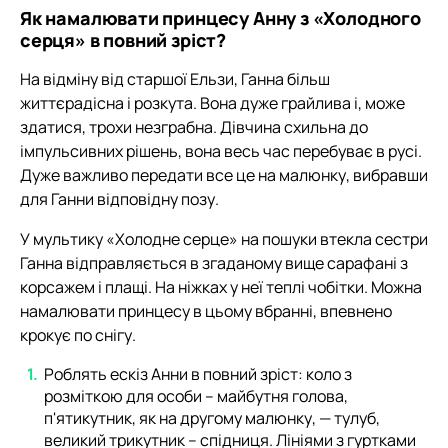
Як намалювати принцесу Анну з «Холодного
серця» в повний зріст?
На відміну від старшої Ельзи, Ганна більш
життєрадісна і розкута. Вона дуже грайлива і, може
здатися, трохи незграбна. Дівчина схильна до
імпульсивних рішень, вона весь час перебуває в русі.
Дуже важливо передати все це на малюнку, вибравши
для Ганни відповідну позу.
У мультику «Холодне серце» на пошуки втекла сестри
Ганна відправляється в згаданому вище сарафані з
корсажем і плащі. На ніжках у неї теплі чобітки. Можна
намалювати принцесу в цьому вбранні, впевнено
крокує по снігу.
Роблять ескіз Анни в повний зріст: коло з
розміткою для особи – майбутня голова,
п'ятикутник, як на другому малюнку, — тулуб,
великий трикутник – спідниця. Лініями з гуртками