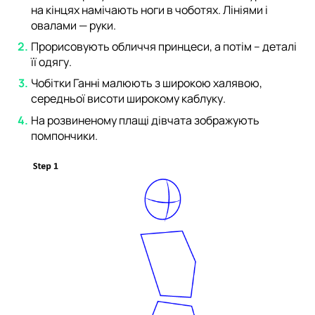
на кінцях намічають ноги в чоботях. Лініями і
овалами — руки.
Прорисовують обличчя принцеси, а потім – деталі
її одягу.
Чобітки Ганні малюють з широкою халявою,
середньої висоти широкому каблуку.
На розвиненому плащі дівчата зображують
помпончики.