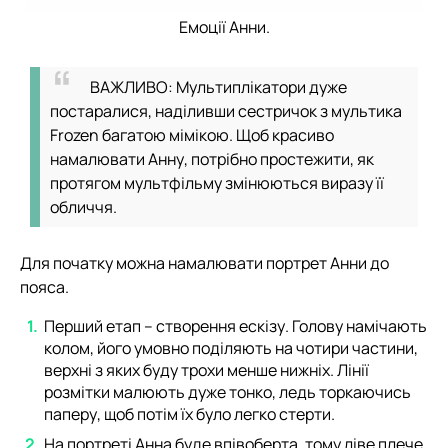
Емоції Анни.
ВАЖЛИВО: Мультиплікатори дуже
постаралися, наділивши сестричок з мультика
Frozen багатою мімікою. Щоб красиво
намалювати Анну, потрібно простежити, як
протягом мультфільму змінюються виразу її
обличчя.
Для початку можна намалювати портрет Анни до
пояса.
Перший етап – створення ескізу. Голову намічають
колом, його умовно поділяють на чотири частини,
верхні з яких буду трохи менше нижніх. Лінії
розмітки малюють дуже тонко, ледь торкаючись
паперу, щоб потім їх було легко стерти.
На портреті Анна буде впівоберта, тому ліве плече