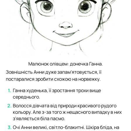
Малюнок олівцем: донечка Ганна.
Зовнішність Анни дуже запам'ятовується, її
постаралися зробити схожою на норвежку.
Ганна худенька, її зростання трохи вище
середнього.
Волосся дівчата від природи красивого рудого
кольору. Але з-за того ж нещасного випадку в них
з'являється біла пасмо.
Очі Анни великі, світло-блакитні. Шкіра бліда, на