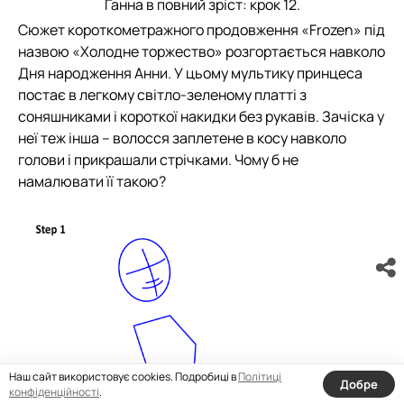
Ганна в повний зріст: крок 12.
Сюжет короткометражного продовження «Frozen» під
назвою «Холодне торжество» розгортається навколо
Дня народження Анни. У цьому мультику принцеса
постає в легкому світло-зеленому платті з
соняшниками і короткої накидки без рукавів. Зачіска у
неї теж інша – волосся заплетене в косу навколо
голови і прикрашали стрічками. Чому б не
намалювати її такою?
Наш сайт використовує cookies. Подробиці в
Політиці
Добре
конфіденційності
.