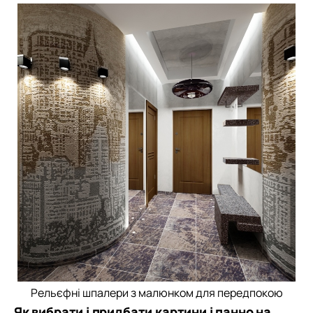
Рельєфні шпалери з малюнком для передпокою
Як вибрати і придбати картини і панно на