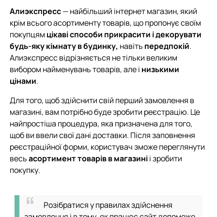
Алиэкспресс
— найбільший інтернет магазин, який
крім всього асортименту товарів, що пропонує своїм
покупцям
цікаві способи прикрасити і декорувати
будь-яку кімнату в будинку,
навіть
передпокій
.
Алиэкспресс відрізняється не тільки великим
вибором найменувань товарів, але і
низькими
цінами
.
Для того, щоб здійснити свій перший замовлення в
магазині, вам потрібно буде зробити реєстрацію. Це
найпростіша процедура, яка призначена для того,
щоб ви ввели свої дані доставки. Після заповнення
реєстраційної форми, користувач зможе переглянути
весь
асортимент товарів в магазині
і зробити
покупку.
Розібратися у правилах здійснення
замовлення і в тому, як працює сайт допоможе