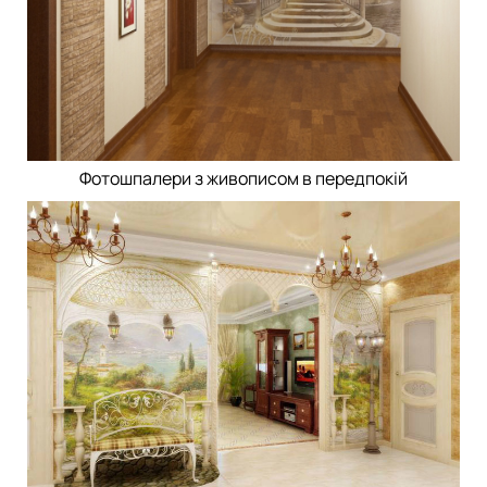
Фотошпалери з живописом в передпокій