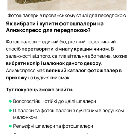
Фотошпалери в прованському стилі для передпокою
Як вибрати і купити фотошпалери на
Алиэкспресс для передпокою?
Фотошпалери — єдиний бюджетний і ефективний
спосіб
перетворити кімнату кращим чином
. В
залежності від того, світла вітальня або темна, можна
вибрати колір і малюнок даного декору.
Алиэкспресс має
великий каталог фотошпалер в
прихожу
на будь-який смак.
Тут покупець зможе знайти:
Вологостійкі і стійкі до цвілі шпалери
Шпалери та фотошпалери з сучасним візерунком
малюнком
Рельєфні шпалери та фотошпалери