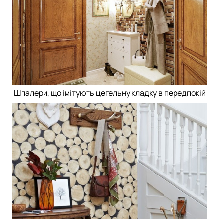
Шпалери, що імітують цегельну кладку в передпокій