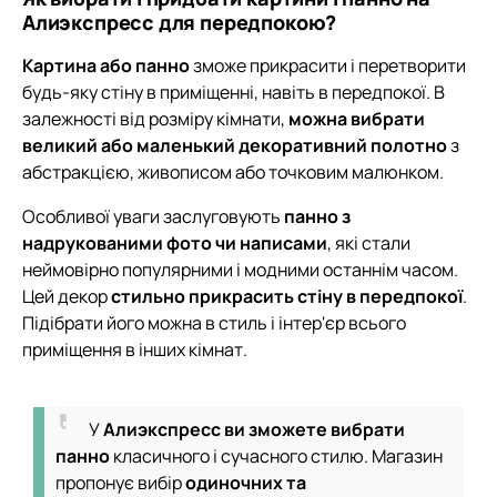
Алиэкспресс для передпокою?
Картина або панно
зможе прикрасити і перетворити
будь-яку стіну в приміщенні, навіть в передпокої. В
залежності від розміру кімнати,
можна вибрати
великий або маленький декоративний полотно
з
абстракцією, живописом або точковим малюнком.
Особливої уваги заслуговують
панно з
надрукованими фото чи написами
, які стали
неймовірно популярними і модними останнім часом.
Цей декор
стильно прикрасить стіну в передпокої
.
Підібрати його можна в стиль і інтер'єр всього
приміщення в інших кімнат.
У
Алиэкспресс ви зможете вибрати
панно
класичного і сучасного стилю. Магазин
пропонує вибір
одиночних та