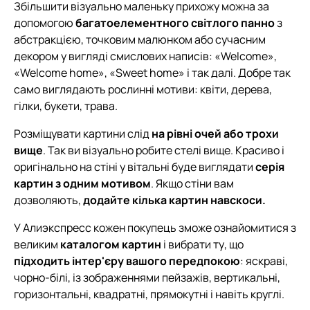
Збільшити візуально маленьку прихожу можна за
допомогою
багатоелементного світлого панно
з
абстракцією, точковим малюнком або сучасним
декором у вигляді смислових написів: «Welcome»,
«Welcome home», «Sweet home» і так далі. Добре так
само виглядають рослинні мотиви: квіти, дерева,
гілки, букети, трава.
Розміщувати картини слід
на рівні очей або трохи
вище
. Так ви візуально робите стелі вище. Красиво і
оригінально на стіні у вітальні буде виглядати
серія
картин з одним мотивом
. Якщо стіни вам
дозволяють,
додайте кілька картин навскоси.
У Алиэкспресс кожен покупець зможе ознайомитися з
великим
каталогом картин
і вибрати ту, що
підходить інтер'єру вашого передпокою
: яскраві,
чорно-білі, із зображеннями пейзажів, вертикальні,
горизонтальні, квадратні, прямокутні і навіть круглі.