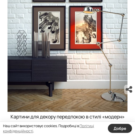
Картини для декору передпокою в стилі «модерн»
Як вибрати і купити вішалку на Алиэкспресс
Наш сайт використовує cookies. Подробиці в
Політиці
Добре
для передпокою?
конфіденційності
.