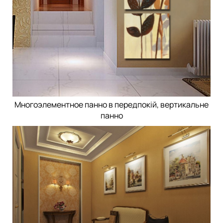
Многоэлементное панно в передпокій, вертикальне
панно