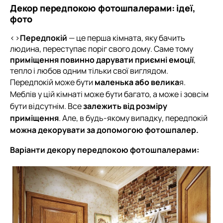
Декор передпокою фотошпалерами: ідеї,
фото
<>
Передпокій
— це перша кімната, яку бачить
людина, переступає поріг свого дому. Саме тому
приміщення повинно дарувати приємні емоції
,
тепло і любов одним тільки свої виглядом.
Передпокій може бути
маленька або велика
я.
Меблів у цій кімнаті може бути багато, а може і зовсім
бути відсутнім. Все
залежить від розміру
приміщення
. Але, в будь-якому випадку, передпокій
можна декорувати за допомогою фотошпалер.
Варіанти декору передпокою фотошпалерами: