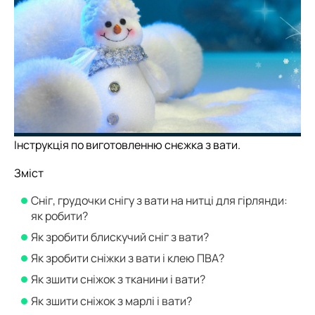
Інструкція по виготовленню снєжка з вати.
Зміст
Сніг, грудочки снігу з вати на нитці для гірлянди:
як робити?
Як зробити блискучий сніг з вати?
Як зробити сніжки з вати і клею ПВА?
Як зшити сніжок з тканини і вати?
Як зшити сніжок з марлі і вати?