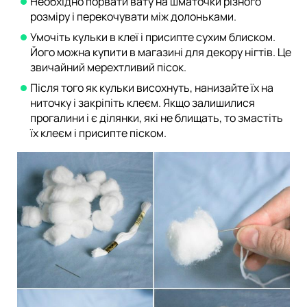
Необхідно порвати вату на шматочки різного
розміру і перекочувати між долоньками.
Умочіть кульки в клеї і присипте сухим блиском.
Його можна купити в магазині для декору нігтів. Це
звичайний мерехтливий пісок.
Після того як кульки висохнуть, нанизайте їх на
ниточку і закріпіть клеєм. Якщо залишилися
прогалини і є ділянки, які не блищать, то змастіть
їх клеєм і присипте піском.