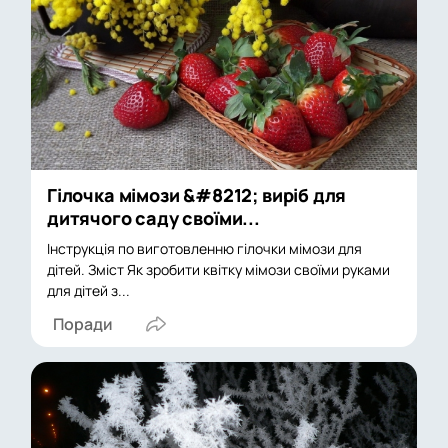
Гілочка мімози &#8212; виріб для
дитячого саду своїми...
Інструкція по виготовленню гілочки мімози для
дітей. Зміст Як зробити квітку мімози своїми руками
для дітей з...
Поради