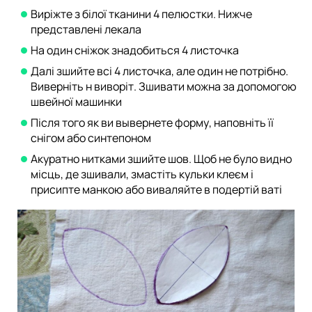
Виріжте з білої тканини 4 пелюстки. Нижче
представлені лекала
На один сніжок знадобиться 4 листочка
Далі зшийте всі 4 листочка, але один не потрібно.
Виверніть н виворіт. Зшивати можна за допомогою
швейної машинки
Після того як ви вывернете форму, наповніть її
снігом або синтепоном
Акуратно нитками зшийте шов. Щоб не було видно
місць, де зшивали, змастіть кульки клеєм і
присипте манкою або виваляйте в подертій ваті