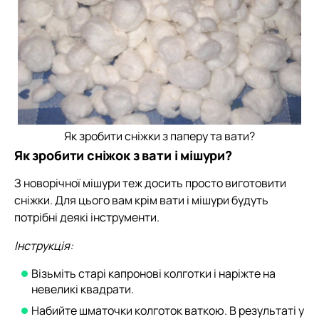
Як зробити сніжки з паперу та вати?
Як зробити сніжок з вати і мішури?
З новорічної мішури теж досить просто виготовити
сніжки. Для цього вам крім вати і мішури будуть
потрібні деякі інструменти.
Інструкція:
Візьміть старі капронові колготки і наріжте на
невеликі квадрати.
Набийте шматочки колготок ваткою. В результаті у