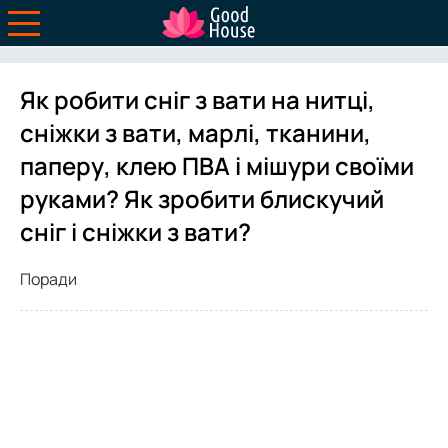
Як робити сніг з вати на нитці,
сніжки з вати, марлі, тканини,
паперу, клею ПВА і мішури своїми
руками? Як зробити блискучий
сніг і сніжки з вати?
Поради