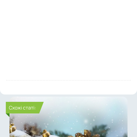
Cхожі статі: