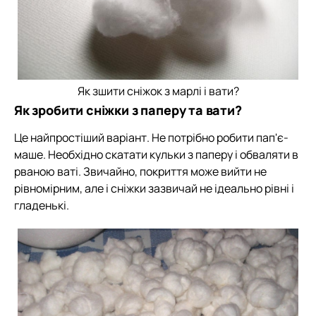
Як зшити сніжок з марлі і вати?
Як зробити сніжки з паперу та вати?
Це найпростіший варіант. Не потрібно робити пап'є-
маше. Необхідно скатати кульки з паперу і обваляти в
рваною ваті. Звичайно, покриття може вийти не
рівномірним, але і сніжки зазвичай не ідеально рівні і
гладенькі.