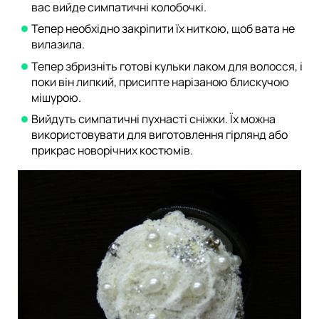
вас вийде симпатичні колобочкі.
Тепер необхідно закріпити їх ниткою, щоб вата не
вилазила.
Тепер збризніть готові кульки лаком для волосся, і
поки він липкий, присипте нарізаною блискучою
мішурою.
Вийдуть симпатичні пухнасті сніжки. Їх можна
використовувати для виготовлення гірлянд або
прикрас новорічних костюмів.