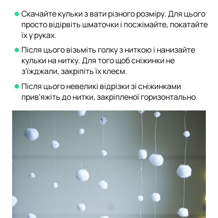
Скачайте кульки з вати різного розміру. Для цього
просто відірвіть шматочки і посжімайте, покатайте
їх у руках.
Після цього візьміть голку з ниткою і нанизайте
кульки на нитку. Для того щоб сніжинки не
з'їжджали, закріпіть їх клеєм.
Після цього невеликі відрізки зі сніжинками
прив'яжіть до нитки, закріпленої горизонтально.