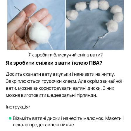
Як зробити блискучий сніг з вати?
Як зробити сніжки з вати і клею ПВА?
Досить скачати вату в кульки і нанизати на нитку.
Закріплюються грудочки клеєм. Але окрім звичайної
вати, можна використовувати ватяні диски. З них
можна виготовити шедевральні гірлянди.
Інструкція:
Візьміть ватяні диски і нанесіть малюнок. Макети і
лекала представлені нижче