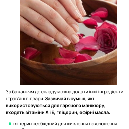
За бажанням до складу можна додати інші інгредієнти
і трав'яні відвари.
Зазвичай в суміші, які
використовуються для гарячого манікюру,
входять вітаміни А і Е, гліцерин, ефірні масла:
гліцерин необхідний для живлення і зволоження