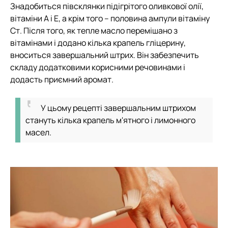
Знадобиться півсклянки підігрітого оливкової олії,
вітаміни А і Е, а крім того – половина ампули вітаміну
Ст. Після того, як тепле масло перемішано з
вітамінами і додано кілька крапель гліцерину,
вноситься завершальний штрих. Він забезпечить
складу додатковими корисними речовинами і
додасть приємний аромат.
У цьому рецепті завершальним штрихом
стануть кілька крапель м'ятного і лимонного
масел.