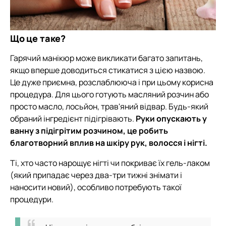
Що це таке?
Гарячий манікюр може викликати багато запитань,
якщо вперше доводиться стикатися з цією назвою.
Це дуже приємна, розслаблююча і при цьому корисна
процедура. Для цього готують масляний розчин або
просто масло, лосьйон, трав'яний відвар. Будь-який
обраний інгредієнт підігрівають.
Руки опускають у
ванну з підігрітим розчином, це робить
благотворний вплив на шкіру рук, волосся і нігті.
Ті, хто часто нарощує нігті чи покриває їх гель-лаком
(який припадає через два-три тижні знімати і
наносити новий), особливо потребують такої
процедури.