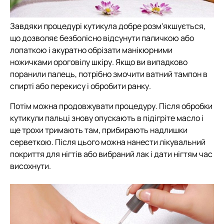
Завдяки процедурі кутикула добре розм'якшується,
що дозволяє безболісно відсунути паличкою або
лопаткою і акуратно обрізати манікюрними
ножичками ороговілу шкіру. Якщо ви випадково
поранили палець, потрібно змочити ватний тампон в
спирті або перекису і обробити ранку.
Потім можна продовжувати процедуру. Після обробки
кутикули пальці знову опускають в підігріте масло і
ще трохи тримають там, прибирають надлишки
серветкою. Після цього можна нанести лікувальний
покриття для нігтів або вибраний лак і дати нігтям час
висохнути.