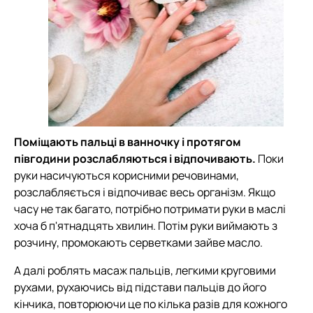
Поміщають пальці в ванночку і протягом
півгодини розслабляються і відпочивають.
Поки
руки насичуються корисними речовинами,
розслабляється і відпочиває весь організм. Якщо
часу не так багато, потрібно потримати руки в маслі
хоча б п'ятнадцять хвилин. Потім руки виймають з
розчину, промокають серветками зайве масло.
А далі роблять масаж пальців, легкими круговими
рухами, рухаючись від підстави пальців до його
кінчика, повторюючи це по кілька разів для кожного