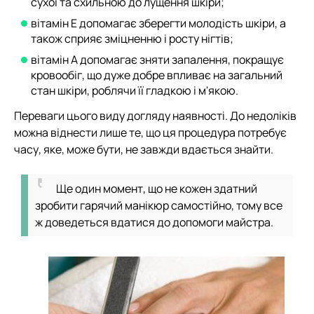
сухої та схильною до лущення шкіри;
вітамін Е допомагає зберегти молодість шкіри, а
також сприяє зміцненню і росту нігтів;
вітамін А допомагає зняти запалення, покращує
кровообіг, що дуже добре впливає на загальний
стан шкіри, роблячи її гладкою і м'якою.
Переваги цього виду догляду наявності. До недоліків
можна віднести лише те, що ця процедура потребує
часу, яке, може бути, не завжди вдається знайти.
Ще один момент, що не кожен здатний
зробити гарячий манікюр самостійно, тому все
ж доведеться вдатися до допомоги майстра.