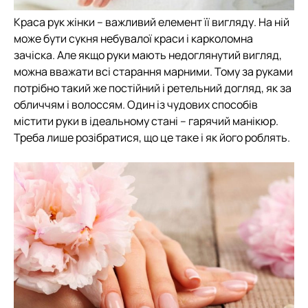
Краса рук жінки – важливий елемент її вигляду. На ній
може бути сукня небувалої краси і карколомна
зачіска. Але якщо руки мають недоглянутий вигляд,
можна вважати всі старання марними. Тому за руками
потрібно такий же постійний і ретельний догляд, як за
обличчям і волоссям. Один із чудових способів
містити руки в ідеальному стані – гарячий манікюр.
Треба лише розібратися, що це таке і як його роблять.