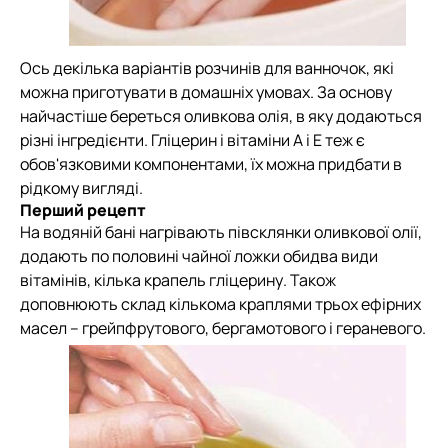
Ось декілька варіантів розчинів для ванночок, які
можна приготувати в домашніх умовах. За основу
найчастіше береться оливкова олія, в яку додаються
різні інгредієнти. Гліцерин і вітаміни А і Е теж є
обов'язковими компонентами, їх можна придбати в
рідкому вигляді.
Перший рецепт
На водяній бані нагрівають півсклянки оливкової олії,
додають по половині чайної ложки обидва види
вітамінів, кілька крапель гліцерину. Також
доповнюють склад кількома краплями трьох ефірних
масел – грейпфрутового, бергамотового і гераневого.