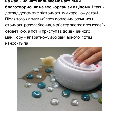
на жаль, на нігті впливає не настільки
благотворно, як на весь організм в цілому.
І такий
догляд допоможе підтримати їх у хорошому стані.
Після того як руки наїлося корисним розчином і
отримали розслаблення, майстер злегка промокає їх
серветкою, а потім приступає до звичайного
манікюру – апаратному або звичайного, потім
наносить лак.