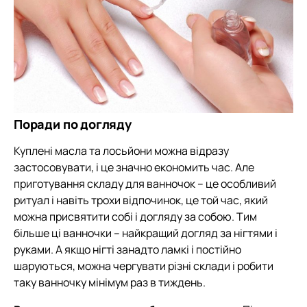
Поради по догляду
Куплені масла та лосьйони можна відразу
застосовувати, і це значно економить час. Але
приготування складу для ванночок – це особливий
ритуал і навіть трохи відпочинок, це той час, який
можна присвятити собі і догляду за собою. Тим
більше ці ванночки – найкращий догляд за нігтями і
руками. А якщо нігті занадто ламкі і постійно
шаруються, можна чергувати різні склади і робити
таку ванночку мінімум раз в тиждень.