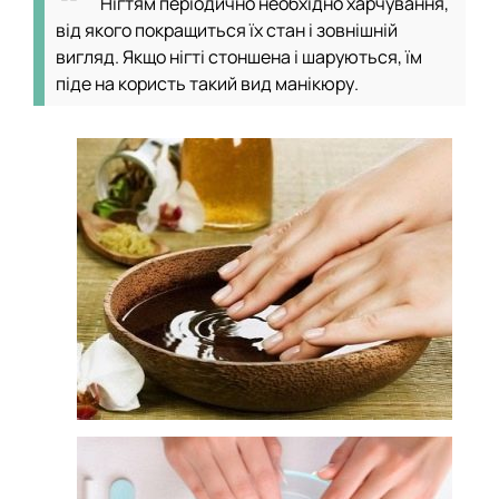
Нігтям періодично необхідно харчування,
від якого покращиться їх стан і зовнішній
вигляд. Якщо нігті стоншена і шаруються, їм
піде на користь такий вид манікюру.