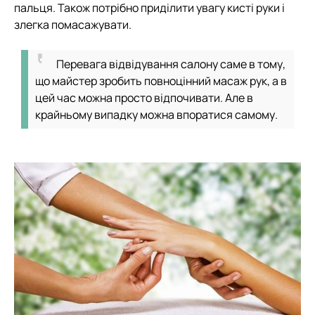
пальця. Також потрібно приділити увагу кисті руки і
злегка помасажувати.
Перевага відвідування салону саме в тому,
що майстер зробить повноцінний масаж рук, а в
цей час можна просто відпочивати. Але в
крайньому випадку можна впоратися самому.