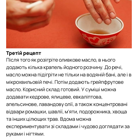
Третій рецепт
Після того як розігріте оливкове масло, в нього
додають кілька крапель йодного розчину. До речі,
масло можна підігріти не тільки на водяній бані, але і в
мікрохвильовій печі. Потім додають грейпфрутове
масло. Корисний склад готовий. У суміші можна
додавати кедрове, ялицеве, евкаліптова,
апельсинове, лавандову олії, а також концентровані
відвари ромашки, шавлії, м'яти, подорожника, хвоща
та інших цілющих трав. Вдома можна
експериментувати зі складами і чудово доглядати за
руками і нігтями.