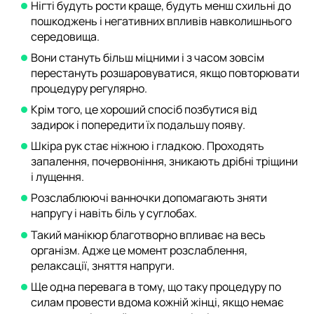
Нігті будуть рости краще, будуть менш схильні до
пошкоджень і негативних впливів навколишнього
середовища.
Вони стануть більш міцними і з часом зовсім
перестануть розшаровуватися, якщо повторювати
процедуру регулярно.
Крім того, це хороший спосіб позбутися від
задирок і попередити їх подальшу появу.
Шкіра рук стає ніжною і гладкою. Проходять
запалення, почервоніння, зникають дрібні тріщини
і лущення.
Розслаблюючі ванночки допомагають зняти
напругу і навіть біль у суглобах.
Такий манікюр благотворно впливає на весь
організм. Адже це момент розслаблення,
релаксації, зняття напруги.
Ще одна перевага в тому, що таку процедуру по
силам провести вдома кожній жінці, якщо немає