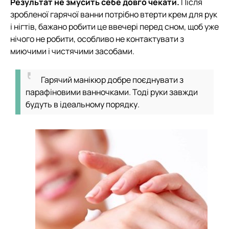
Результат не змусить себе довго чекати.
Після
зробленої гарячої ванни потрібно втерти крем для рук
і нігтів, бажано робити це ввечері перед сном, щоб уже
нічого не робити, особливо не контактувати з
миючими і чистячими засобами.
Гарячий манікюр добре поєднувати з
парафіновими ванночками. Тоді руки завжди
будуть в ідеальному порядку.