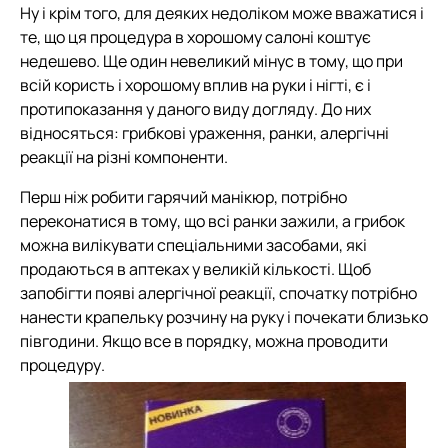
Ну і крім того, для деяких недоліком може вважатися і
те, що ця процедура в хорошому салоні коштує
недешево. Ще один невеликий мінус в тому, що при
всій користь і хорошому вплив на руки і нігті, є і
протипоказання у даного виду догляду. До них
відносяться: грибкові ураження, ранки, алергічні
реакції на різні компоненти.
Перш ніж робити гарячий манікюр, потрібно
переконатися в тому, що всі ранки зажили, а грибок
можна вилікувати спеціальними засобами, які
продаються в аптеках у великій кількості. Щоб
запобігти появі алергічної реакції, спочатку потрібно
нанести крапельку розчину на руку і почекати близько
півгодини. Якщо все в порядку, можна проводити
процедуру.