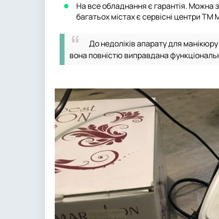
На все обладнання є гарантія. Можна за
багатьох містах є сервісні центри ТМ 
До недоліків апарату для манікюру
вона повністю виправдана функціональн