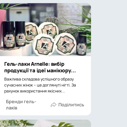
Гель-лаки Arnelle: вибір
продукції та ідеї манікюру...
Важлива складова успішного образу
сучасних жінок – це доглянуті нігті. За
рахунок використання якісних...
Бренди гель-
лаків