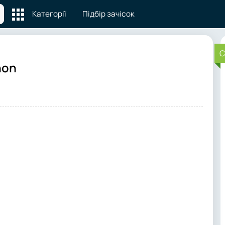
Категорії
Підбір зачісок
C
hon