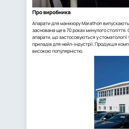
Про виробника
Апарати для манікюру Marathon випускаютьс
заснована ще в 70 роках минулого століття.
апарати, що застосовуються у стоматології т
приладів для нейл-індустрії. Продукція компа
високою популярністю.