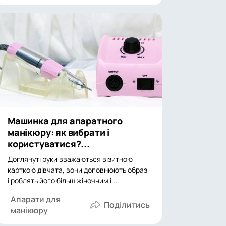
Машинка для апаратного
манікюру: як вибрати і
користуватися?...
Доглянуті руки вважаються візитною
карткою дівчата, вони доповнюють образ
і роблять його більш жіночним і...
Апарати для
манікюру