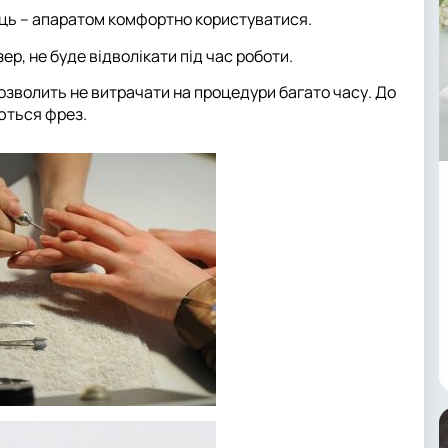
ць – апаратом комфортно користуватися.
ер, не буде відволікати під час роботи.
озволить не витрачати на процедури багато часу. До
ються фрез.