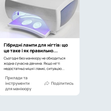
Гібридні лампи для нігтів: що
це таке і як правильно...
Сьогодні без манікюру не обходиться
жодна сучасна дівчина. Якщо нігті
недостатньо міцні і ламкі, ситуацію...
Прилади та
інструменти
для манікюру