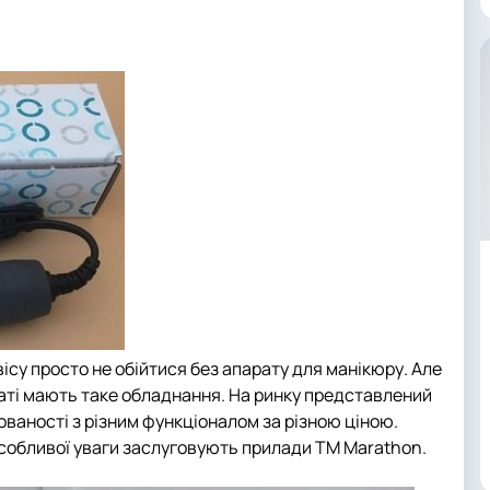
ісу просто не обійтися без апарату для манікюру. Але
таті мають таке обладнання. На ринку представлений
ваності з різним функціоналом за різною ціною.
собливої уваги заслуговують прилади ТМ Marathon.