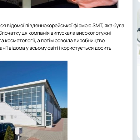
я відомої південнокорейської фірмою SMT, яка була
 Спочатку ця компанія випускала високопотужні
а косметології, а потім освоїла виробництво
нії відома у всьому світі і користується досить