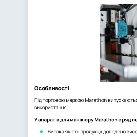
Особливості
Під торговою маркою Marathon випускаються
використання.
У апаратів для манікюру Marathon є ряд п
Висока якість продукції доведено вис