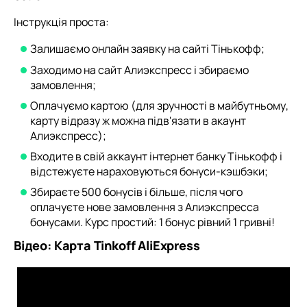
Інструкція проста:
Залишаємо онлайн заявку на сайті Тінькофф;
Заходимо на сайт Алиэкспресс і збираємо
замовлення;
Оплачуємо картою (для зручності в майбутньому,
карту відразу ж можна підв'язати в акаунт
Алиэкспресс);
Входите в свій аккаунт інтернет банку Тінькофф і
відстежуєте нараховуються бонуси-кэшбэки;
Збираєте 500 бонусів і більше, після чого
оплачуєте нове замовлення з Алиэкспресса
бонусами. Курс простий: 1 бонус рівний 1 гривні!
Відео: Карта Tinkoff AliExpress