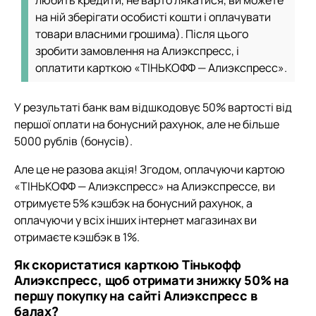
любить кредити, не варто лякатися, ви можете
на ній зберігати особисті кошти і оплачувати
товари власними грошима). Після цього
зробити замовлення на Алиэкспресс, і
оплатити карткою «ТІНЬКОФФ — Алиэкспресс».
У результаті банк вам відшкодовує 50% вартості від
першої оплати на бонусний рахунок, але не більше
5000 рублів (бонусів).
Але це не разова акція! Згодом, оплачуючи картою
«ТІНЬКОФФ — Алиэкспресс» на Алиэкспрессе, ви
отримуєте 5% кэшбэк на бонусний рахунок, а
оплачуючи у всіх інших інтернет магазинах ви
отримаєте кэшбэк в 1%.
Як скористатися карткою Тінькофф
Алиэкспресс, щоб отримати знижку 50% на
першу покупку на сайті Алиэкспресс в
балах?