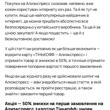
Покупки на Алиэкспресс скоював, напевно, вже
кожен користувач інтернету хоч раз. Та й як тут не
купити, якщо це найпопулярніша майданчик в
інтернеті, де можна придбати абсолютно все
безпосередньо у китайського виробника. Та ще й за
ціною закупівлі! А якщо пощастить — ще й з
безкоштовною доставкою!
У цій статті ми розповімо як ще більше економити —
відкрити карту «ТІНЬКОФФ — Алиэкспресс» і
отримати товар зі знижкою в 50%, а точніше отримати
повернення половини вартості першого замовлення.
Якщо ви ще жодного разу не здійснювали шопінг на
Алиэкспресс — вам знадобиться наша стаття, в якій
розповідається, як пройти реєстрацію, а також
знайти і замовити перший товар.
Акція — 50% знижки на перше замовлення на
Алиэкспресс з картою Тінькофф: умови,