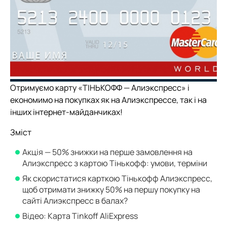
Отримуємо карту «ТІНЬКОФФ — Алиэкспресс» і
економимо на покупках як на Алиэкспрессе, так і на
інших інтернет-майданчиках!
Зміст
Акція — 50% знижки на перше замовлення на
Алиэкспресс з картою Тінькофф: умови, терміни
Як скористатися карткою Тінькофф Алиэкспресс,
щоб отримати знижку 50% на першу покупку на
сайті Алиэкспресс в балах?
Відео: Карта Tinkoff AliExpress