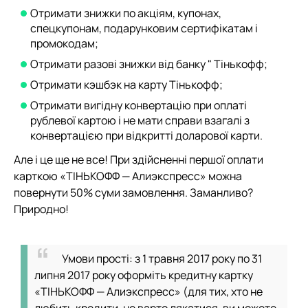
Отримати знижки по акціям, купонах,
спецкупонам, подарунковим сертифікатам і
промокодам;
Отримати разові знижки від банку " Тінькофф;
Отримати кэшбэк на карту Тінькофф;
Отримати вигідну конвертацію при оплаті
рублевої картою і не мати справи взагалі з
конвертацією при відкритті доларової карти.
Але і це ще не все! При здійсненні першої оплати
карткою «ТІНЬКОФФ — Алиэкспресс» можна
повернути 50% суми замовлення. Заманливо?
Природно!
Умови прості: з 1 травня 2017 року по 31
липня 2017 року оформіть кредитну картку
«ТІНЬКОФФ — Алиэкспресс» (для тих, хто не