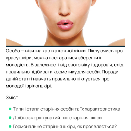
Особа — візитна картка кожної жінки. Піклуючись про
красу шкіри, можна постаратися зберегти її
молодість. В залежності від свого віку і здоров'я, слід
правильно підбирати косметику для особи. Поради
даній статті навчать правильно піклується про
молодої і зрілої шкірі.
Зміст
Типи і етапи старіння особи та їх характеристика
Дрібнозморшкуватий тип старіння шкіри
Гормональне старіння шкіри, як проявляється?