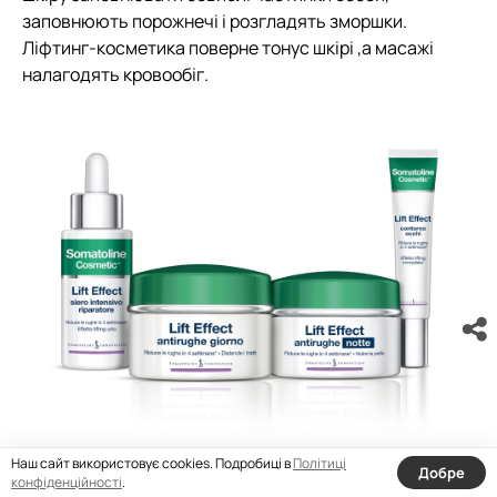
заповнюють порожнечі і розгладять зморшки.
Ліфтинг-косметика поверне тонус шкірі ,а масажі
налагодять кровообіг.
Наш сайт використовує cookies. Подробиці в
Політиці
Добре
ліфтинг косметика для обличчя
конфіденційності
.