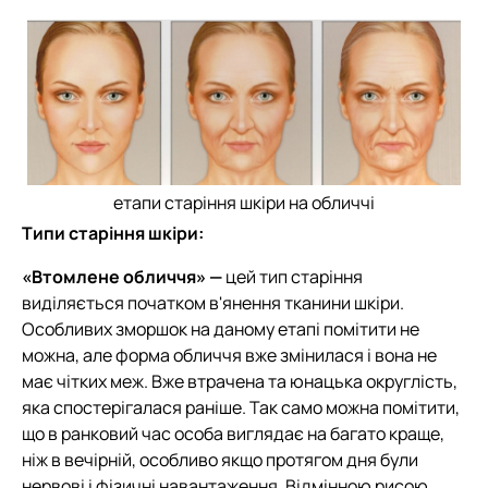
етапи старіння шкіри на обличчі
Типи старіння шкіри:
«Втомлене обличчя» —
цей тип старіння
виділяється початком в'янення тканини шкіри.
Особливих зморшок на даному етапі помітити не
можна, але форма обличчя вже змінилася і вона не
має чітких меж. Вже втрачена та юнацька округлість,
яка спостерігалася раніше. Так само можна помітити,
що в ранковий час особа виглядає на багато краще,
ніж в вечірній, особливо якщо протягом дня були
нервові і фізичні навантаження. Відмінною рисою