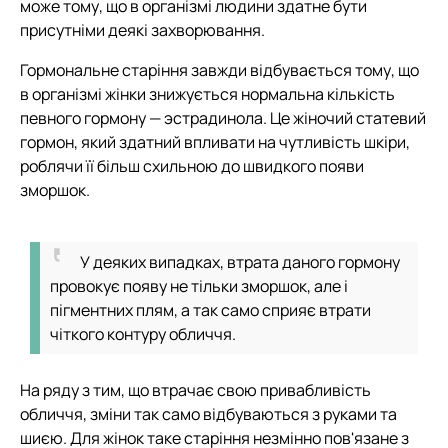
може тому, що в організмі людини здатне бути
присутніми деякі захворювання.
Гормональне старіння завжди відбувається тому, що
в організмі жінки знижується нормальна кількість
певного гормону — эстрадинола. Це жіночий статевий
гормон, який здатний впливати на чутливість шкіри,
роблячи її більш схильною до швидкого появи
зморшок.
У деяких випадках, втрата даного гормону
провокує появу не тільки зморшок, але і
пігментних плям, а так само сприяє втрати
чіткого контуру обличчя.
На ряду з тим, що втрачає свою привабливість
обличчя, зміни так само відбуваються з руками та
шиєю. Для жінок таке старіння незмінно пов'язане з