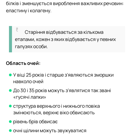
білків і зменшується вироблення важливих речовин:
еластину і колагену.
Старіння відбувається за кількома
етапами, кожен з яких відбувається у певних
галузях особи.
Область очей:
У віці 25 років і старше з'являються зморшки
навколо очей
До 30 і 35 років можуть з'являтися так звані
«гусячі лапки»
структура верхнього і нижнього повіка
змінюються, верхнє віко обвисають
рівень брів обвисає
очні щілини можуть звужуватися