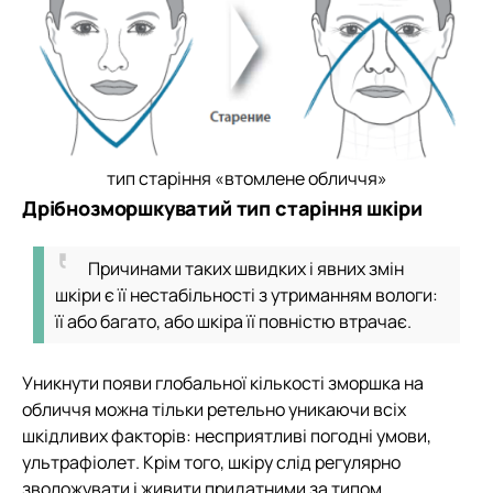
тип старіння «втомлене обличчя»
Дрібнозморшкуватий тип старіння шкіри
Причинами таких швидких і явних змін
шкіри є її нестабільності з утриманням вологи:
її або багато, або шкіра її повністю втрачає.
Уникнути появи глобальної кількості зморшка на
обличчя можна тільки ретельно уникаючи всіх
шкідливих факторів: несприятливі погодні умови,
ультрафіолет. Крім того, шкіру слід регулярно
зволожувати і живити придатними за типом