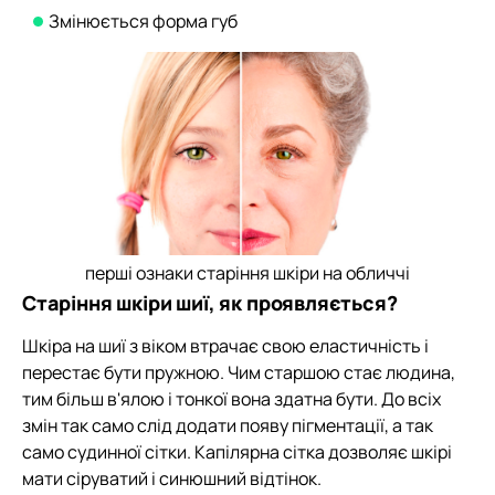
Змінюється форма губ
перші ознаки старіння шкіри на обличчі
Старіння шкіри шиї, як проявляється?
Шкіра на шиї з віком втрачає свою еластичність і
перестає бути пружною. Чим старшою стає людина,
тим більш в'ялою і тонкої вона здатна бути. До всіх
змін так само слід додати появу пігментації, а так
само судинної сітки. Капілярна сітка дозволяє шкірі
мати сіруватий і синюшний відтінок.