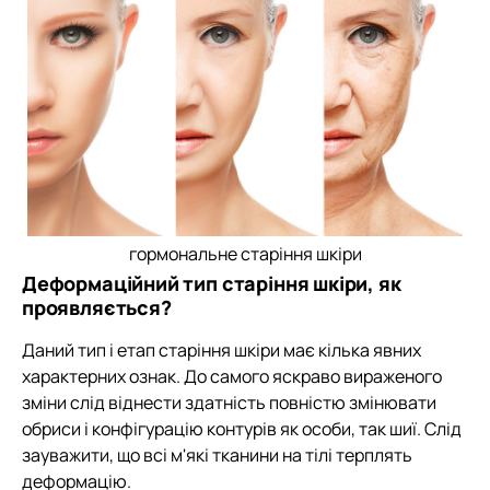
гормональне старіння шкіри
Деформаційний тип старіння шкіри, як
проявляється?
Даний тип і етап старіння шкіри має кілька явних
характерних ознак. До самого яскраво вираженого
зміни слід віднести здатність повністю змінювати
обриси і конфігурацію контурів як особи, так шиї. Слід
зауважити, що всі м'які тканини на тілі терплять
деформацію.