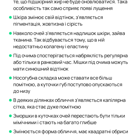
те, що підшкірний жир не буде оновлюватися. Така
особливість так само сприяє появі лущення
Шкіра змінює свій відтінок, з'являється
пігментація, жовтизна і сірість
Навколо очей з'являється надлишок шкіри, зайва
тканина. Так відбувається тому, що в ній
недостатньо колагену і еластину
Під очима спостерігається набряклість регулярна
або тільки в ранковий час. Мішки під очима можуть
мати синюшний відтінок
Носогубна складка може ставати все більш
помітною, а куточки губ поступово опускаються
до низу
В деяких ділянках обличчя з'являється капілярна
сітка, яка стає дуже помітною
Зморшки в куточках очей перестають бути тільки
мімічними і стають на багато глибше
Змінюється форма обличчя, має квадратні обриси