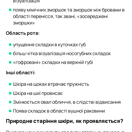
візуалізація
появу мімічних зморшок та зморшок між бровами в
області перенісся, так звані, «зосереджені
зморшки»
Область рота:
упущення складки в куточках губ
більш чітка візуалізація носогубних складок
«гофровані» складки на верхній губі
Інші області:
Шкіра на щоках втрачає пружність
Шкіра на шиї провисає
Змінюється овал обличчя, в слідстві відвисання
Поява складок в області вушної раковини
Природне старіння шкіри, як проявляється?