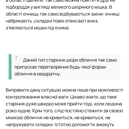
в області щелепи. Так само можна помітити другий
підборіддя у вигляді великого шкіряного мішка. В
області очниць так само відбуваються зміни: очниці
набрякають ,складки повік отвисают вниз,
з'являються мішки під очима.
Даний тип старіння шкіри обличчя так само
припускає перетворення будь-якої форми
обличчя в квадратну.
Виправити дану ситуацію можна лише при можливості
контролювання власної ваги. Цікаво знати, що таке
старіння дуже швидко може прийти тоді, коли людина
різко худне. Крім того, слід постійно стежити за своєю
мімікою обличчя:не кривиться, не кривиться, не
напружувати складки. Істотно допомогти зможуть