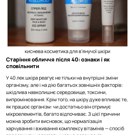
киснева косметика для в'янучої шкіри
Старіння обличчя після 40: ознаки і як
сповільнити
У 40 лек шкіра реагує не тільки на внутрішні зміни
організму, але і на дію багатьох зовнішніх факторів:
шкідлива навколишнє середовище, токсини,
випромінювання. Крім того, на шкіру дуже впливає те,
як працює організм: чи достатньо він отримує
мікроелементів, багато відпочиває. З цієї причини
можна зробити висновок, що нормалізація
харчування і вживання комплексу вітамінів — спосіб