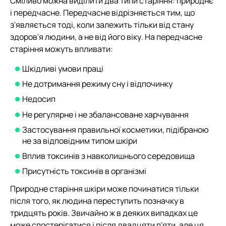
Сміливо можна виділити два типи старіння: природнє
і передчасне. Передчасне відрізняється тим, що
з'являється тоді, коли залежить тільки від стану
здоров'я людини, а не від його віку. На передчасне
старіння можуть впливати:
Шкідливі умови праці
Не дотримання режиму сну і відпочинку
Недосип
Не регулярне і не збалансоване харчування
Застосування правильної косметики, підібраною
не за відповідним типом шкіри
Вплив токсинів з навколишнього середовища
Присутність токсинів в організмі
Природне старіння шкіри може починатися тільки
після того, як людина переступить позначку в
тридцять років. Звичайно ж в деяких випадках це
може спостерігатися і після двадцяти п'яти, але ця