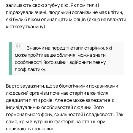
залишають свою згубну дію. Як помітили і
підрахували вчені, людський організм не має клітин,
які були б віком одинадцяти місяців (якщо не вважати
кісткову тканину).
Знаючи на перед ті етапи старіння, які
може пройти ваше обличчя, можна знати
особливості його зміни і здійснити певну
профілактику.
Варто зауважити, що за біологічними показниками
людський організм починає старіти вже після
двадцяти п'яти років. Але все може залежати від
індивідуальних особливостей людини, його
гормонального фону, схильностей і спадковості. Так
само, крім внутрішніх факторів на стан шкіри
впливають і зовнішні.