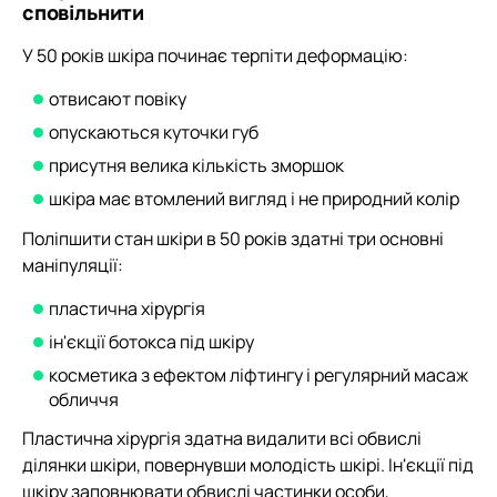
сповільнити
У 50 років шкіра починає терпіти деформацію:
отвисают повіку
опускаються куточки губ
присутня велика кількість зморшок
шкіра має втомлений вигляд і не природний колір
Поліпшити стан шкіри в 50 років здатні три основні
маніпуляції:
пластична хірургія
ін'єкції ботокса під шкіру
косметика з ефектом ліфтингу і регулярний масаж
обличчя
Пластична хірургія здатна видалити всі обвислі
ділянки шкіри, повернувши молодість шкірі. Ін'єкції під
шкіру заповнювати обвислі частинки особи,