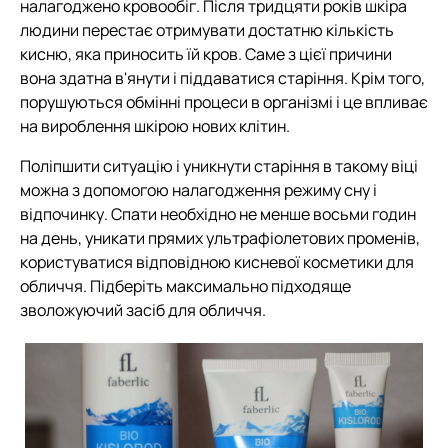
налагоджено кровообіг. Після тридцяти років шкіра
людини перестає отримувати достатню кількість
кисню, яка приносить їй кров. Саме з цієї причини
вона здатна в'янути і піддаватися старіння. Крім того,
порушуються обмінні процеси в організмі і це впливає
на вироблення шкірою нових клітин.
Поліпшити ситуацію і уникнути старіння в такому віці
можна з допомогою налагодження режиму сну і
відпочинку. Спати необхідно не менше восьми годин
на день, уникати прямих ультрафіолетових променів,
користуватися відповідною кисневої косметики для
обличчя. Підберіть максимально підходяще
зволожуючий засіб для обличчя.