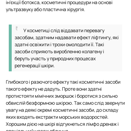
ін'єкції ботокса, косметичні процедури на основі
ультразвуку або пластична хірургія.
У косметиці слід віддавати перевагу
засобам, здатним надавати ефект ліфтингу, які
здатні освіжити і трохи омолодити її. Такі
засоби сприяють виробленню колагену і
беруть участь у природних процесах
регенерації шкіри.
Глибокого і разючого ефекту такі косметичні засоби
такого ефекту не дадуть. Проте вони здатні
протистояти мімічних зморшок і боротися з сильно
обвислій безформною шкірою. Так само слід звернути
увагу на деякі окремі косметичні засоби, до складу
яких входять екстракти морських водоростей.
Хорошим дією на шкірі відгукнеться лімфо дренаж і