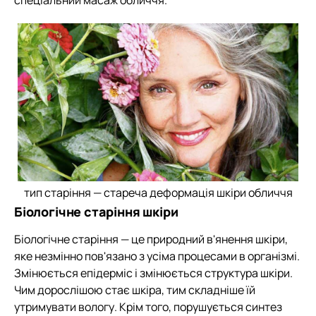
спеціальний масаж обличчя.
тип старіння — стареча деформація шкіри обличчя
Біологічне старіння шкіри
Біологічне старіння — це природний в'янення шкіри,
яке незмінно пов'язано з усіма процесами в організмі.
Змінюється епідерміс і змінюється структура шкіри.
Чим дорослішою стає шкіра, тим складніше їй
утримувати вологу. Крім того, порушується синтез