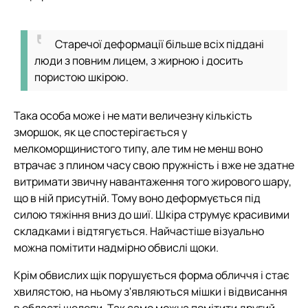
Старечої деформації більше всіх піддані
люди з повним лицем, з жирною і досить
пористою шкірою.
Така особа може і не мати величезну кількість
зморшок, як це спостерігається у
мелкоморщинистого типу, але тим не менш воно
втрачає з плином часу свою пружність і вже не здатне
витримати звичну навантаження того жирового шару,
що в ній присутній. Тому воно деформується під
силою тяжіння вниз до шиї. Шкіра струмує красивими
складками і відтягується. Найчастіше візуально
можна помітити надмірно обвислі щоки.
Крім обвислих щік порушується форма обличчя і стає
хвилястою, на ньому з'являються мішки і відвисання