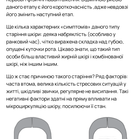
даного етапу є його короткочасність ,адже невдовзі
його змінить наступний етап.
Ще кілька характерних «симптомів» даного типу
старіння шкіри: деяка набряклість (особливо у
ранковий час), чітко виражена складка над губою,
опущені куточки рота. Цікаво знати, що такий тип
особи більш властивий жирній шкірі і комбінованої
шкірі, ніж іншим іншим.
Що ж стає причиною такого старіння? Ряд факторів:
часта втома, велика кількість стресових ситуацій у
житті, шкідливі звички, регулярне не висипання. Такі
негативні фактори здатні на пряму впливати на
мікроциркуляцію шкіру, посилюючи її стан.