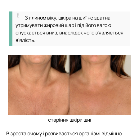
З плином віку, шкіра на шиї не здатна
утримувати жировий шар і під його вагою
опускається вниз, внаслідок чого з'являється
в'ялість.
старіння шкіри шиї
В зростаючому і розвивається організмі відмінно