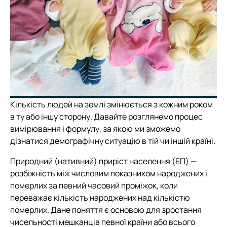
Кількість людей на землі змінюється з кожним роком
в ту або іншу сторону. Давайте розглянемо процес
вимірювання і формулу, за якою ми зможемо
дізнатися демографічну ситуацію в тій чи іншій країні.
Природний (нативний) приріст населення (ЕП) —
розбіжність між числовим показником народжених і
померлих за певний часовий проміжок, коли
переважає кількість народжених над кількістю
померлих. Дане поняття є основою для зростання
чисельності мешканців певної країни або всього