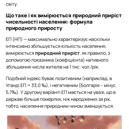
світу.
Що таке і як вимірюється природний приріст
чисельності населення: формула
природного приросту
ЕП (НП) — максимально характеризує наскільки
інтенсивно збільшується кількість населення;
вимірюється
природний приріст
, як правило, з
допомогою показника (коефіцієнта) нативного
збільшення числа жителів на 1 тис. чол./рік.
Подібний індекс буває позитивним (наприклад, в
Уганді ЕП = 33,0 ‰), і негативним (Болгарія – мінус
5,7‰). У другому варіанті ЕП мається на увазі, що в
державі більше померлих, ніж народжених за рік,
тобто, населення природним чином зменшується.