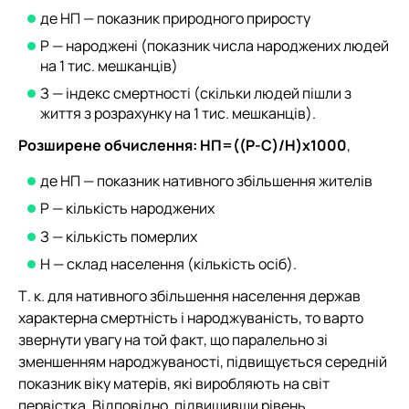
де НП — показник природного приросту
Р — народжені (показник числа народжених людей
на 1 тис. мешканців)
З — індекс смертності (скільки людей пішли з
життя з розрахунку на 1 тис. мешканців).
Розширене обчислення: НП=((Р-С)/Н)х1000
,
де НП — показник нативного збільшення жителів
Р — кількість народжених
З — кількість померлих
Н — склад населення (кількість осіб).
Т. к. для нативного збільшення населення держав
характерна смертність і народжуваність, то варто
звернути увагу на той факт, що паралельно зі
зменшенням народжуваності, підвищується середній
показник віку матерів, які виробляють на світ
первістка. Відповідно, підвищивши рівень