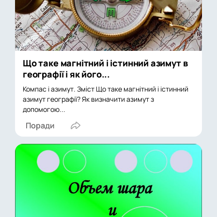
Що таке магнітний і істинний азимут в
географії і як його...
Компас і азимут. Зміст Що таке магнітний і істинний
азимут географії? Як визначити азимут з
допомогою...
Поради