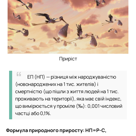
Приріст
ЕП (НП) — різниця між народжуваністю
(новонароджених на 1 тис. жителів) і
смертністю (що пішли з життя людей на 1 тис.
проживають на території), яка має свій індекс,
що вимірюється у проміле (‰): 0,001 числовий
частці або 0,1%.
Формула природного приросту: НП=Р-С,