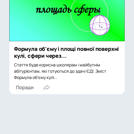
Формула об'єму і площі повної поверхні
кулі, сфери через...
Стаття буде корисна школярам і майбутнім
абітурієнтам, які готуються до здачі ЄДІ. Зміст
Формула об'єму кулі...
Поради