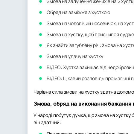
Змова на залучення женихів на 2 хустк
Обряд на заміжжя з хусткою
Змова на чоловічий носовичок, на хуст
Змова на хустку, щоб приснився судж
Як знайти загублену річ: змова на хуст
Змова на удачу на хустку
ВІДЕО: Хустка захищає від недобрози
ВІДЕО: Цікавий розповідь про магічні 
Чарівна сила змови на хустку здатна допом
Змова, обряд на виконання бажання 
У народі побутує думка, що змова на хустку 
він здатний: