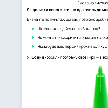
Змова на викона
Як досягти своєї мети, не вдаючись до маг
Визначте по пунктах, що вам потрібно зроби
Що заважає здійсненню бажання?
Як можна прискорити наближення до м
Яким буде ваш перший крок на шляху д
Якщо ви виробили програму своєї мрії — викон