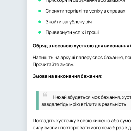
Прискорити одруження або заміжжя
Сприяти торгівлі та успіху в справах
Знайти загублену річ
Привернути успіх і гроші
Обряд з носовою хусткою для виконання
Напишіть на аркуші паперу своє бажання, покл
Прочитайте змову.
Змова на виконання бажання:
Нехай збудеться моє бажання, хус
заздалегідь мрію втілити в реальність
Покладіть хусточку в свою кишеню або сумоч
силу змови і повторювати його хоча б раз в 