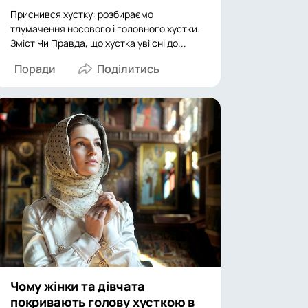
Приснився хустку: розбираємо
тлумачення носового і головного хустки.
Зміст Чи Правда, що хустка уві сні до...
Поради
Чому жінки та дівчата
покривають голову хусткою в