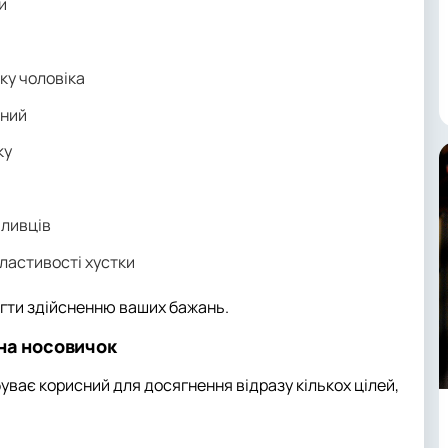
и
ку чоловіка
ений
ку
чливців
властивості хустки
огти здійсненню ваших бажань.
на носовичок
буває корисний для досягнення відразу кількох цілей,