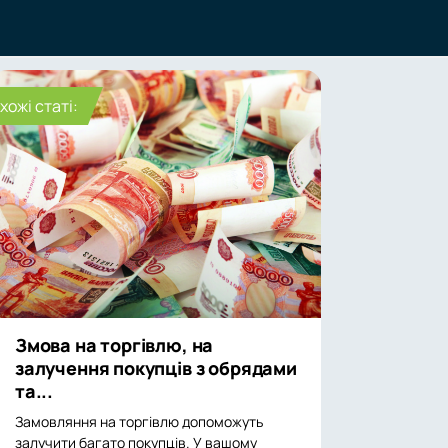
хожі статі:
Змова на торгівлю, на
залучення покупців з обрядами
та...
Замовляння на торгівлю допоможуть
залучити багато покупців. У вашому