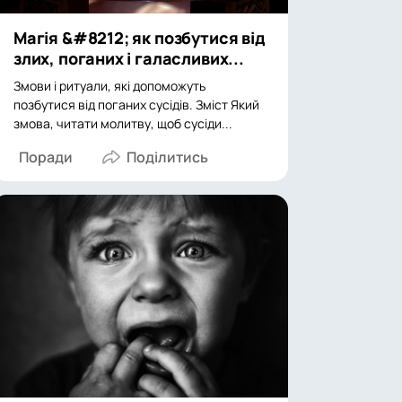
Магія &#8212; як позбутися від
злих, поганих і галасливих...
Змови і ритуали, які допоможуть
позбутися від поганих сусідів. Зміст Який
змова, читати молитву, щоб сусіди...
Поради