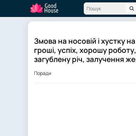
Змова на носовій і хустку н
гроші, успіх, хорошу робот
загублену річ, залучення же
Поради