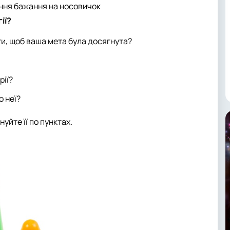
ння бажання на носовичок
ії?
ти, щоб ваша мета була досягнута?
рії?
о неї?
уйте її по пунктах.