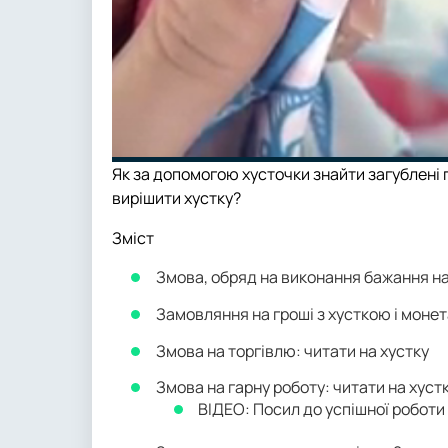
Як за допомогою хусточки знайти загублені 
вирішити хустку?
Зміст
Змова, обряд на виконання бажання н
Замовляння на гроші з хусткою і моне
Змова на торгівлю: читати на хустку
Змова на гарну роботу: читати на хуст
ВІДЕО: Посил до успішної роботи