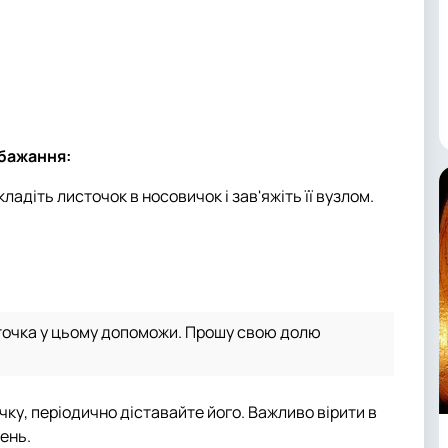
 бажання:
адіть листочок в носовичок і зав'яжіть її вузлом.
точка у цьому допоможи. Прошу свою долю
ку, періодично діставайте його. Важливо вірити в
день.