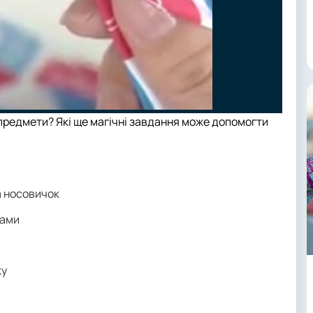
предмети? Які ще магічні завдання може допомогти
а носовичок
тами
ку