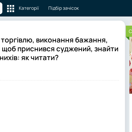
Категорії
Підбір зачісок
C
а торгівлю, виконання бажання,
у, щоб приснився суджений, знайти
нихів: як читати?