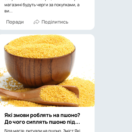
магазині будуть черги за покупками, а
ви...
Поради
Які змови роблять на пшоно?
До чого сиплять пшоно під...
Біла магія: ритуали на пшоно. Зміст Які