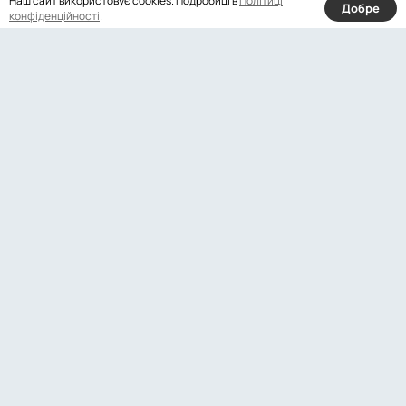
Наш сайт використовує cookies. Подробиці в
Політиці
Добре
конфіденційності
.