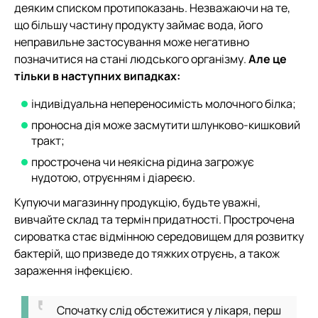
деяким списком протипоказань. Незважаючи на те,
що більшу частину продукту займає вода, його
неправильне застосування може негативно
позначитися на стані людського організму.
Але це
тільки в наступних випадках:
індивідуальна непереносимість молочного білка;
проносна дія може засмутити шлунково-кишковий
тракт;
прострочена чи неякісна рідина загрожує
нудотою, отруєнням і діареєю.
Купуючи магазинну продукцію, будьте уважні,
вивчайте склад та термін придатності. Прострочена
сироватка стає відмінною середовищем для розвитку
бактерій, що призведе до тяжких отруєнь, а також
зараження інфекцією.
Спочатку слід обстежитися у лікаря, перш