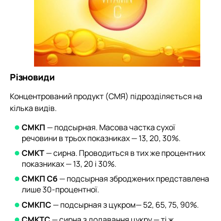
Різновиди
Концентрований продукт (СМЯ) підрозділяється на
кілька видів.
СМКП
— подсырная. Масова частка сухої
речовини в трьох показниках — 13, 20, 30%.
СМКТ
— сирна. Проводиться в тих же процентних
показниках — 13, 20 і 30%.
СМКП Сб
— подсырная зброджених представлена
лише 30-процентної.
СМКПС
— подсырная з цукром— 52, 65, 75, 90%.
СМКТС
— сирна з додавання цукру — ті ж