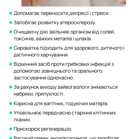
Допомагає переносити депресії і стреси.
Запобігає розвитку атеросклерозу.
Очищаючу дію звільняє організм від солей,
токсинів, важких металів і шлаків.
Сироватка підходить для здорового, дитячого і
дієтичного харчування.
Відмінний засіб проти грибкових інфекцій з
допомогою зовнішнього та орального
застосування одночасно.
За рахунок виходу зайвої вологи знімаються
набряки, припухлості.
Корисна для вагітних, годуючих матерів.
Уповільнює передчасне старіння клітинних
тканин.
Прискорює регенерацію.
Високий рівень антиоксидантів, що запобігає