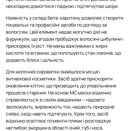
нескладно домогтися гладкою і підтягнутою шкіри.
Наявність у складі бета-каротину дозволяє створити
лікувальні та професійні засоби по догляду за
волоссям. Цей елемент надає могутню дію на
фурункули, що згодом пробуджує волосяні цибулини і
прискорює їх ріст. Не менш важливими є жирні
кислоти та вітаміни, що поліпшують стан локонів, що
додають блиск і щільність.
Для молочної сироватки знайшлося місце і
антивікової косметики. Засіб здатне прискорити
оновлення клітин, що призводить до уповільнення
процесів старіння. На основі МС маски відмінно
справляються зі своїм завданням — надовго
зволожують, вирівнюють тон, надають природне
сяйво, іноді навіть підтягують. Крім того, засіб
відмінно освітлює пігментні плями і розгладжує
неглибокі зморшки в області очей, губ і носа.