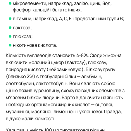
мікроелементи, наприклад, залізо, цинк, йод,
фосфор, кальцій і багато інших;
вітаміни, наприклад, A, C, E і представники групи B;
лактоза;
глюкоза;
нікотинова кислота.
Кількість вуглеводів становить 4-8%. Сюди ж можна
включити молочний цукор (лактозу), глюкозу,
природне кислоту (нейраминовую). Білкову групу
(близько 2%) є глобулярні білки — альбумін,
овоглобулин, лактоглобулін. Вони являють собою
цінне поживну речовину, схожу по вхідних елементів з
м'язовим білком людини. Варто відзначити наявність
необхідних організмові жирних кислот — оцтової,
мурашиної, масляної, лимонної і нуклеїнової. Правда,
в дуже малій кількості.
Харчова цінність 100 мл сироваткової рідини