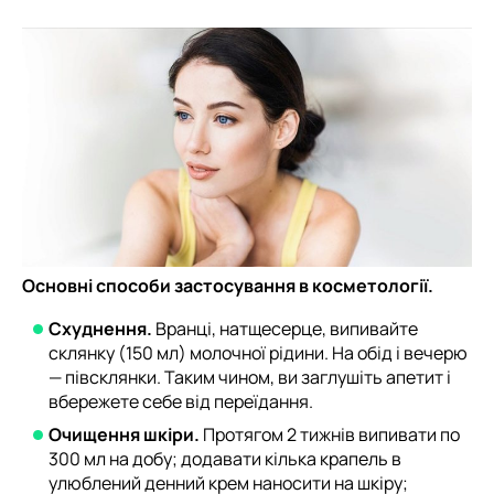
Основні способи застосування в косметології.
Схуднення.
Вранці, натщесерце, випивайте
склянку (150 мл) молочної рідини. На обід і вечерю
— півсклянки. Таким чином, ви заглушіть апетит і
вбережете себе від переїдання.
Очищення шкіри.
Протягом 2 тижнів випивати по
300 мл на добу; додавати кілька крапель в
улюблений денний крем наносити на шкіру;