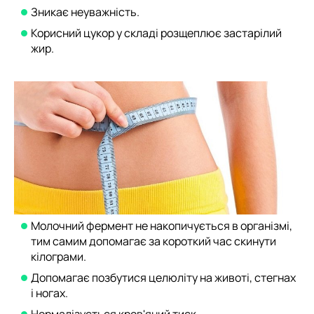
Зникає неуважність.
Корисний цукор у складі розщеплює застарілий
жир.
Молочний фермент не накопичується в організмі,
тим самим допомагає за короткий час скинути
кілограми.
Допомагає позбутися целюліту на животі, стегнах
і ногах.
Нормалізується кров'яний тиск.