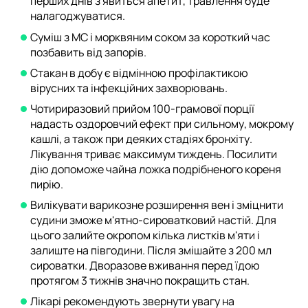
перших днів з'явиться апетит, травлення буде
налагоджуватися.
Суміш з МС і морквяним соком за короткий час
позбавить від запорів.
Стакан в добу є відмінною профілактикою
вірусних та інфекційних захворювань.
Чотириразовий прийом 100-грамової порції
надасть оздоровчий ефект при сильному, мокрому
кашлі, а також при деяких стадіях бронхіту.
Лікування триває максимум тиждень. Посилити
дію допоможе чайна ложка подрібненого кореня
пирію.
Вилікувати варикозне розширення вен і зміцнити
судини зможе м'ятно-сироватковий настій. Для
цього залийте окропом кілька листків м'яти і
залиште на півгодини. Після змішайте з 200 мл
сироватки. Дворазове вживання перед їдою
протягом 3 тижнів значно покращить стан.
Лікарі рекомендують звернути увагу на