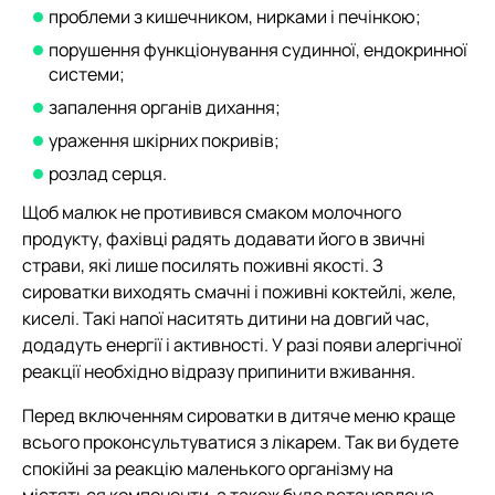
проблеми з кишечником, нирками і печінкою;
порушення функціонування судинної, ендокринної
системи;
запалення органів дихання;
ураження шкірних покривів;
розлад серця.
Щоб малюк не противився смаком молочного
продукту, фахівці радять додавати його в звичні
страви, які лише посилять поживні якості. З
сироватки виходять смачні і поживні коктейлі, желе,
киселі. Такі напої наситять дитини на довгий час,
додадуть енергії і активності. У разі появи алергічної
реакції необхідно відразу припинити вживання.
Перед включенням сироватки в дитяче меню краще
всього проконсультуватися з лікарем. Так ви будете
спокійні за реакцію маленького організму на