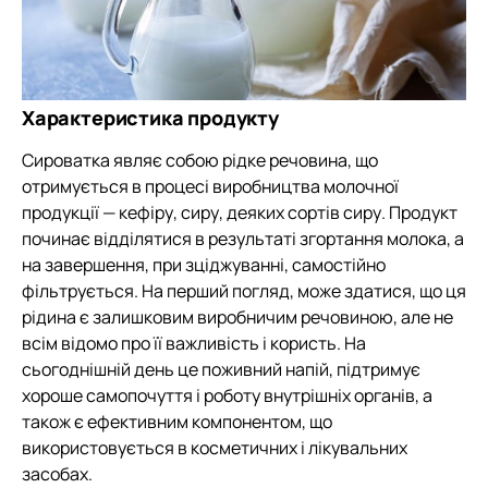
Характеристика продукту
Сироватка являє собою рідке речовина, що
отримується в процесі виробництва молочної
продукції — кефіру, сиру, деяких сортів сиру. Продукт
починає відділятися в результаті згортання молока, а
на завершення, при зціджуванні, самостійно
фільтрується. На перший погляд, може здатися, що ця
рідина є залишковим виробничим речовиною, але не
всім відомо про її важливість і користь. На
сьогоднішній день це поживний напій, підтримує
хороше самопочуття і роботу внутрішніх органів, а
також є ефективним компонентом, що
використовується в косметичних і лікувальних
засобах.