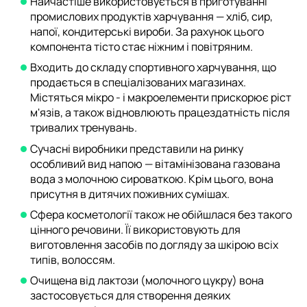
Найчастіше використовується в приготуванні
промислових продуктів харчування — хліб, сир,
напої, кондитерські вироби. За рахунок цього
компонента тісто стає ніжним і повітряним.
Входить до складу спортивного харчування, що
продається в спеціалізованих магазинах.
Містяться мікро - і макроелементи прискорює ріст
м'язів, а також відновлюють працездатність після
тривалих тренувань.
Сучасні виробники представили на ринку
особливий вид напою — вітамінізована газована
вода з молочною сироваткою. Крім цього, вона
присутня в дитячих поживних сумішах.
Сфера косметології також не обійшлася без такого
цінного речовини. Її використовують для
виготовлення засобів по догляду за шкірою всіх
типів, волоссям.
Очищена від лактози (молочного цукру) вона
застосовується для створення деяких