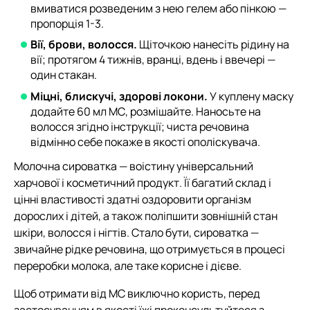
вмиватися розведеним з нею гелем або пінкою —
пропорція 1-3.
Вії, брови, волосся.
Щіточкою нанесіть рідину на
вії; протягом 4 тижнів, вранці, вдень і ввечері —
один стакан.
Міцні, блискучі, здорові локони.
У куплену маску
додайте 60 мл МС, розмішайте. Наносьте на
волосся згідно інструкції; чиста речовина
відмінно себе покаже в якості ополіскувача.
Молочна сироватка — воістину універсальний
харчової і косметичний продукт. Її багатий склад і
цінні властивості здатні оздоровити організм
дорослих і дітей, а також поліпшити зовнішній стан
шкіри, волосся і нігтів. Стало бути, сироватка —
звичайне рідке речовина, що отримується в процесі
переробки молока, але таке корисне і дієве.
Щоб отримати від МС виключно користь, перед
застосуванням в якості їжі проконсультуйтеся з