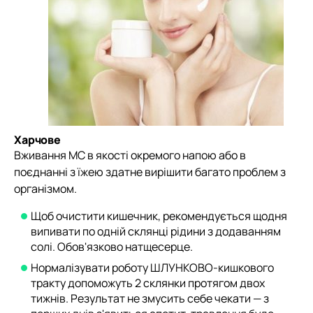
Харчове
Вживання МС в якості окремого напою або в
поєднанні з їжею здатне вирішити багато проблем з
організмом.
Щоб очистити кишечник, рекомендується щодня
випивати по одній склянці рідини з додаванням
солі. Обов'язково натщесерце.
Нормалізувати роботу ШЛУНКОВО-кишкового
тракту допоможуть 2 склянки протягом двох
тижнів. Результат не змусить себе чекати — з