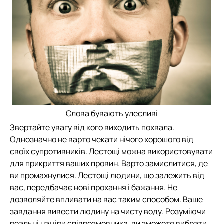
Слова бувають улесливі
Звертайте увагу від кого виходить похвала.
Однозначно не варто чекати нічого хорошого від
своїх супротивників. Лестощі можна використовувати
для прикриття ваших провин. Варто замислитися, де
ви промахнулися. Лестощі людини, що залежить від
вас, передбачає нові прохання і бажання. Не
дозволяйте впливати на вас таким способом. Ваше
завдання вивести людину на чисту воду. Розуміючи
реальні наміри співрозмовника, ви зможете вибрати