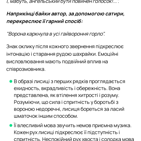
І, мабуть, ангельський бути повинен голосок!...".
Наприкінці байки автор, за допомогою сатири,
перекреслює її гарний спосіб:
"Ворона каркнула в усі гайвороння горло".
Знак оклику після кожного звернення підкреслює
інтонацію і старання рудою шахрайки. Емоційні
висловлювання мають подвійний вплив на
співрозмовника.
В образі лисиці з перших рядків проглядається
ехидность, вкрадливість і обережність. Вона
представлена, як втілення хитрості і розуму.
Розуміючи, що сила і спритність у боротьбі з
вороною недоречні, лисиця бореться за ласий
шматочок іншим способом.
Її влесливий мова звучить немов приємна музика.
Кожен рух лисиці підкреслює її підступність і
спритність. Неспокійний рух хвоста і солодка мова