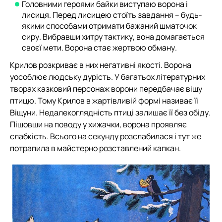
Головними героями байки виступаю ворона і
лисиця. Перед лисицею стоїть завдання – будь-
якими способами отримати бажаний шматочок
сиру. Вибравши хитру тактику, вона домагається
своєї мети. Ворона стає жертвою обману.
Крилов розкриває в них негативні якості. Ворона
уособлює людську дурість. У багатьох літературних
творах казковий персонаж ворони передбачає віщу
птицю. Тому Крилов в жартівливій формі називає її
Віщуни. Недалекоглядність птиці залишає її без обіду.
Пішовши на поводу у хижачки, ворона проявляє
слабкість. Всього на секунду розслабилася і тут же
потрапила в майстерно розставлений капкан.