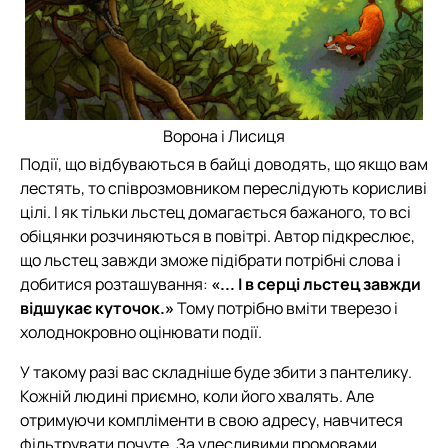
Ворона і Лисиця
Події, що відбуваються в байці доводять, що якщо вам
лестять, то співрозмовником переслідують корисливі
цілі. І як тільки льстец домагається бажаного, то всі
обіцянки розчиняються в повітрі. Автор підкреслює,
що льстец завжди зможе підібрати потрібні слова і
добитися розташування:
«... І в серці льстец завжди
відшукає куточок.»
Тому потрібно вміти тверезо і
холоднокровно оцінювати події.
У такому разі вас складніше буде збити з пантелику.
Кожній людині приємно, коли його хвалять. Але
отримуючи компліменти в свою адресу, навчитеся
фільтрувати почуте. За улесливими промовами