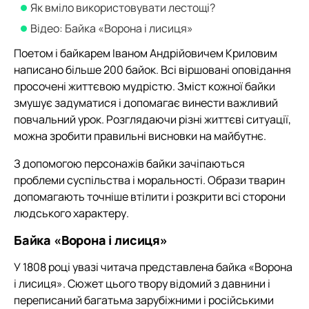
Як вміло використовувати лестощі?
Відео: Байка «Ворона і лисиця»
Поетом і байкарем Іваном Андрійовичем Криловим
написано більше 200 байок. Всі віршовані оповідання
просочені життєвою мудрістю. Зміст кожної байки
змушує задуматися і допомагає винести важливий
повчальний урок. Розглядаючи різні життєві ситуації,
можна зробити правильні висновки на майбутнє.
З допомогою персонажів байки зачіпаються
проблеми суспільства і моральності. Образи тварин
допомагають точніше втілити і розкрити всі сторони
людського характеру.
Байка «Ворона і лисиця»
У 1808 році увазі читача представлена байка «Ворона
і лисиця». Сюжет цього твору відомий з давнини і
переписаний багатьма зарубіжними і російськими