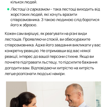
кількох людей.
Лестощі із сарказмом
– така лестощі виходить від
жорстоких людей, які хочуть вразити
співрозмовника. З такою людиною слід боротися
його ж зброєю.
Кожен сам вирішує, як реагувати на різні види
лестощів. Проявляючи спокій, ви обескуражите
співрозмовника. Адже його завдання викликати у вас
конкретну реакцію. Не отримавши від вас ніякої
реакції, інтерес до вашої персони стихне. Якщо ви
почнете підігравати льстецу, то підсилите бажання
догодити вам. Відповідаючи хитрістю на хитрість
легше розпізнати людські наміри.