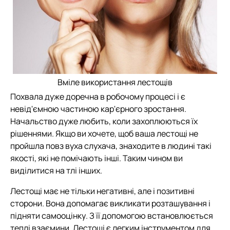
Вміле використання лестощів
Похвала дуже доречна в робочому процесі і є
невід'ємною частиною кар'єрного зростання.
Начальство дуже любить, коли захоплюються їх
рішеннями. Якщо ви хочете, щоб ваша лестощі не
пройшла повз вуха слухача, знаходите в людині такі
якості, які не помічають інші. Таким чином ви
виділитися на тлі інших.
Лестощі має не тільки негативні, але і позитивні
сторони. Вона допомагає викликати розташування і
підняти самооцінку. З її допомогою встановлюється
теплі взаємини. Лестощі є легким інструментом для