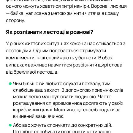
одного можуть ховатися хитрі наміри. Ворона і лисиця
— байка, написана з метою змінити читача в кращу
сторону.
Як розпізнати лестощі в розмові?
У різних життєвих ситуаціях кожен з нас стикається з
лестощами. Одним подобається отримувати
компліменти, інші сприймають у багнети. В обох
випадках важливо навчитися розрізняти щирі слова
від брехливої лестощів.
Чим більше ви любите слухати похвалу, тим
слабкіше ваш захист. З допомогою приємних слів
можна легко маніпулювати людиною. Часто
розташування співрозмовника досягають у своїх
корисливих цілях. Можливо, це спосіб подяки за
вчинений вами вчинок.
Або вас хочуть спонукати до конкретних дій.
Потрібно спробувати розпізнати мотивацію