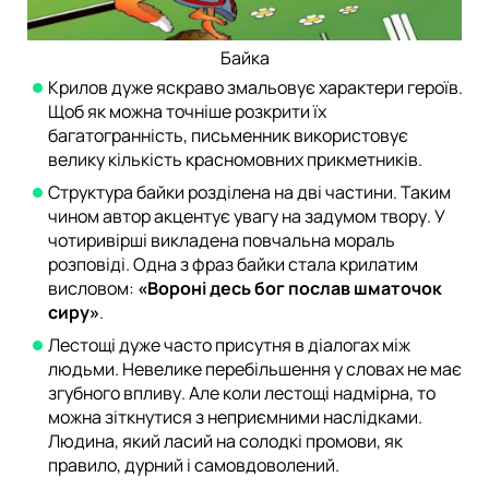
Байка
Крилов дуже яскраво змальовує характери героїв.
Щоб як можна точніше розкрити їх
багатогранність, письменник використовує
велику кількість красномовних прикметників.
Структура байки розділена на дві частини. Таким
чином автор акцентує увагу на задумом твору. У
чотиривірші викладена повчальна мораль
розповіді. Одна з фраз байки стала крилатим
висловом:
«Вороні десь бог послав шматочок
сиру»
.
Лестощі дуже часто присутня в діалогах між
людьми. Невелике перебільшення у словах не має
згубного впливу. Але коли лестощі надмірна, то
можна зіткнутися з неприємними наслідками.
Людина, який ласий на солодкі промови, як
правило, дурний і самовдоволений.