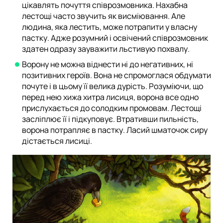
цікавлять почуття співрозмовника. Нахабна
лестощі часто звучить як висміювання. Але
людина, яка лестить, може потрапити у власну
пастку. Адже розумний і освічений співрозмовник
здатен одразу зауважити льстивую похвалу.
Ворону не можна віднести ні до негативних, ні
позитивних героїв. Вона не спромоглася обдумати
почуте і в цьому її велика дурість. Розуміючи, що
перед нею хижа хитра лисиця, ворона все одно
прислухається до солодким промовам. Лестощі
засліплює її і підкуповує. Втративши пильність,
ворона потрапляє в пастку. Ласий шматочок сиру
дістається лисиці.