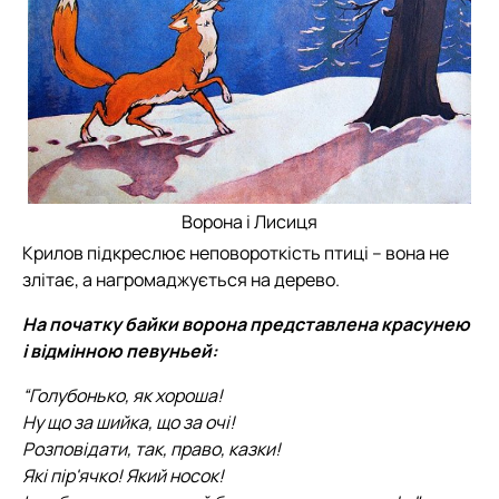
Ворона і Лисиця
Крилов підкреслює неповороткість птиці – вона не
злітає, а нагромаджується на дерево.
На початку байки ворона представлена красунею
і відмінною певуньей:
“Голубонько, як хороша!
Ну що за шийка, що за очі!
Розповідати, так, право, казки!
Які пір'ячко! Який носок!