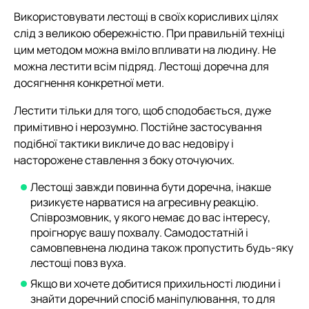
Використовувати лестощі в своїх корисливих цілях
слід з великою обережністю. При правильній техніці
цим методом можна вміло впливати на людину. Не
можна лестити всім підряд. Лестощі доречна для
досягнення конкретної мети.
Лестити тільки для того, щоб сподобається, дуже
примітивно і нерозумно. Постійне застосування
подібної тактики викличе до вас недовіру і
насторожене ставлення з боку оточуючих.
Лестощі завжди повинна бути доречна, інакше
ризикуєте нарватися на агресивну реакцію.
Співрозмовник, у якого немає до вас інтересу,
проігнорує вашу похвалу. Самодостатній і
самовпевнена людина також пропустить будь-яку
лестощі повз вуха.
Якщо ви хочете добитися прихильності людини і
знайти доречний спосіб маніпулювання, то для