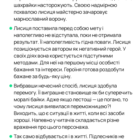
шахрайки насторожують. Своєю надмірною
похвалою лисиця майстерно зачаровує
марнославний ворону.
Лисиця поставила перед собою мету і
наполегливо не відступала, поки не отримала
результат. Її наполегливість гідна поваги. Лисиця
позиціонується автором як негативний герой. У
своїх діях вона користується підступними
методами. Для неї на першому місці особисті
бажання та інтереси. Героїня готова роздобути
бажане за будь-яку ціну.
Вибравши нечесний спосіб, лисиця здобула
перемогу. Її виграшне становище як би суперечить
моралі байки. Адже якщо лестощі — це погано, то
чому лисиця виявилася переможницею?!
Виходить, що є ситуації в житті, коли всі засоби
хороші. Напевно у читачів складається різне
враження про цього персонажа.
Так само відбувається і в житті. Підлесників не