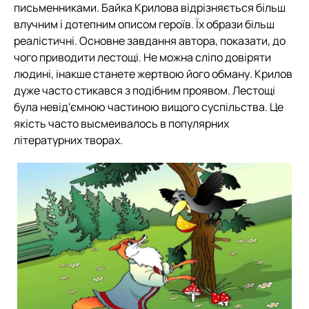
письменниками. Байка Крилова відрізняється більш
влучним і дотепним описом героїв. Їх образи більш
реалістичні. Основне завдання автора, показати, до
чого приводити лестощі. Не можна сліпо довіряти
людині, інакше станете жертвою його обману. Крилов
дуже часто стикався з подібним проявом. Лестощі
була невід'ємною частиною вищого суспільства. Це
якість часто высмеивалось в популярних
літературних творах.