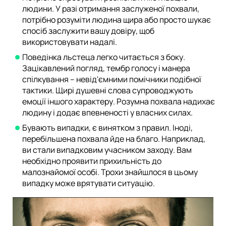
людини. У разі отримання заслуженої похвали,
потрібно розуміти людина щира або просто шукає
спосіб заслужити вашу довіру, щоб
використовувати надалі.
Поведінка льстеца легко читається з боку.
Зацікавлений погляд, тембр голосу і манера
спілкування – невід'ємними помічники подібної
тактики. Щирі душевні слова супроводжують
емоції іншого характеру. Розумна похвала надихає
людину і додає впевненості у власних силах.
Бувають випадки, є винятком з правил. Іноді,
перебільшена похвала йде на благо. Наприклад,
ви стали випадковим учасником заходу. Вам
необхідно проявити прихильність до
малознайомої особі. Трохи знайшлося в цьому
випадку може врятувати ситуацію.