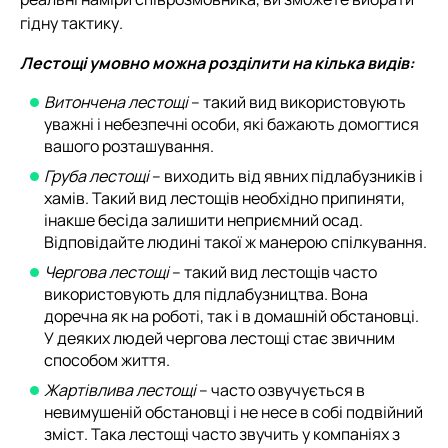
гідну тактику.
Лестощі умовно можна розділити на кілька видів:
Витончена лестощі
– такий вид використовують
уважні і небезпечні особи, які бажають домогтися
вашого розташування.
Груба лестощі
– виходить від явних підлабузників і
хамів. Такий вид лестощів необхідно припиняти,
інакше бесіда залишити неприємний осад.
Відповідайте людині такої ж манерою спілкування.
Чергова лестощі
– такий вид лестощів часто
використовують для підлабузництва. Вона
доречна як на роботі, так і в домашній обстановці.
У деяких людей чергова лестощі стає звичним
способом життя.
Жартівлива лестощі
– часто озвучується в
невимушеній обстановці і не несе в собі подвійний
зміст. Така лестощі часто звучить у компаніях з