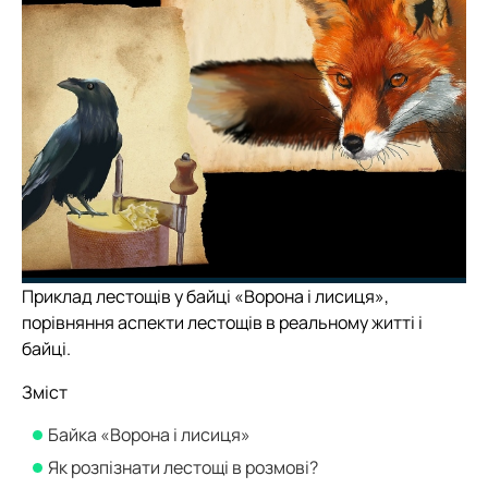
Приклад лестощів у байці «Ворона і лисиця»,
порівняння аспекти лестощів в реальному житті і
байці.
Зміст
Байка «Ворона і лисиця»
Як розпізнати лестощі в розмові?