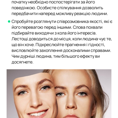
початку необхідно поспостерігати за його
поведінкою. Особисте спілкування дозволить
передбачити наперед можливу реакцію людини.
Спробуйте розглянути співрозмовника якості, які є
його перевагою перед іншими. Слова похвали
підбирайте виходячи з кола його інтересів.
Лестощі доводиться до місця, коли людина чує те,
що він хоче. Підкреслюйте прагнення і гідності,
висловлюйте захоплення досконалими справами.
Чим дурніші людина, тим більшого ефекту ви
досягнете.