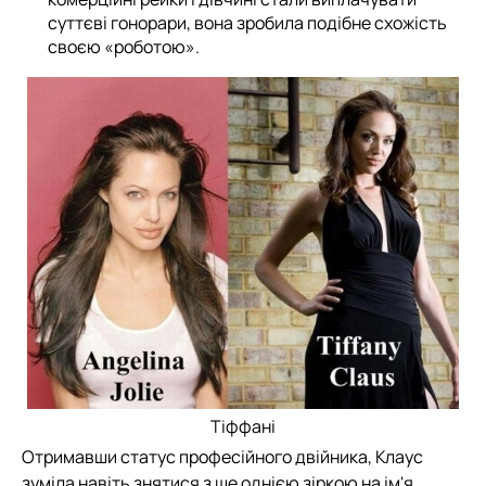
суттєві гонорари, вона зробила подібне схожість
своєю «роботою».
Тіффані
Отримавши статус професійного двійника, Клаус
зуміла навіть знятися з ще однією зіркою на ім'я