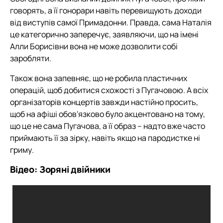
говорять, а її гонорари навіть перевищують доходи
від виступів самої Примадонни. Правда, сама Наталія
це категорично заперечує, заявляючи, що на імені
Алли Борисівни вона не може дозволити собі
заробляти.
Також вона запевняє, що не робила пластичних
операцій, щоб добитися схожості з Пугачовою. А всіх
організаторів концертів завжди настійно просить,
щоб на афіші обов'язково було акцентовано на тому,
що це не сама Пугачова, а її образ – надто вже часто
приймають її за зірку, навіть якщо на пародистке ні
гриму.
Відео: Зоряні двійники