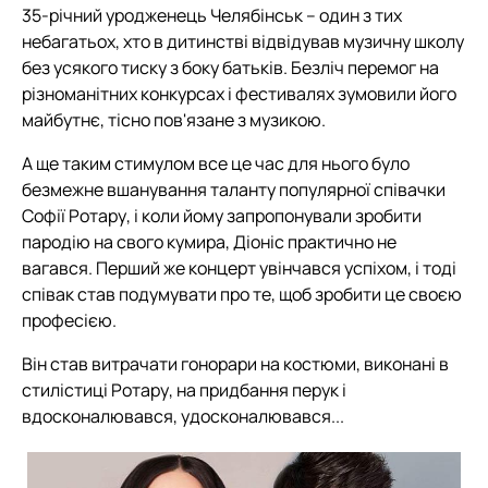
35-річний уродженець Челябінськ – один з тих
небагатьох, хто в дитинстві відвідував музичну школу
без усякого тиску з боку батьків. Безліч перемог на
різноманітних конкурсах і фестивалях зумовили його
майбутнє, тісно пов'язане з музикою.
А ще таким стимулом все це час для нього було
безмежне вшанування таланту популярної співачки
Софії Ротару, і коли йому запропонували зробити
пародію на свого кумира, Діоніс практично не
вагався. Перший же концерт увінчався успіхом, і тоді
співак став подумувати про те, щоб зробити це своєю
професією.
Він став витрачати гонорари на костюми, виконані в
стилістиці Ротару, на придбання перук і
вдосконалювався, удосконалювався...