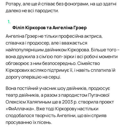
Ротару, але ще й співає без фонограми, на що здатні
далеко не всі пародисти.
Філіп Кіркоров та Ангеліна Грэер
Ангеліна Грэер не тільки професійна актриса,
співачка і продюсер, але і вважається
найпопулярнішим двійником Кіркорова. Більше того –
вона дружила з сім'єю поп-зірки і всі робочі моменти
обговорює з ним безпосередньо. Сімейство
Кіркорових всіляко підтримує її, і навіть сплатила їй
дорогу операцію на серці.
Вона постійний учасник шоу двійників, продюсує
театр двійників, а разом з пародистом Пугачової
Олексієм Халяпиным ще в 2003 р. створила проект
«ФиАллачка». Вже тоді Кіркорову настільки
сподобалося творчість Ангеліни, що він сприяв
просуванню їх пісень.