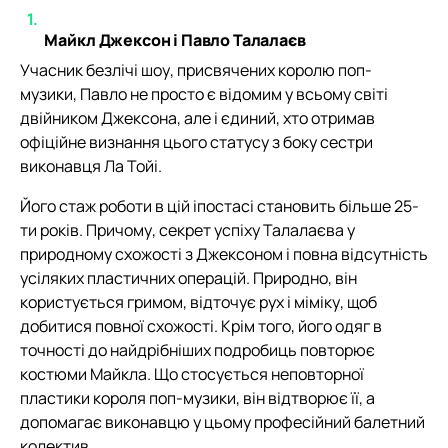
Майкл Джексон і Павло Талалаєв
Учасник безлічі шоу, присвячених королю поп-
музики, Павло не просто є відомим у всьому світі
двійником Джексона, але і єдиний, хто отримав
офіційне визнання цього статусу з боку сестри
виконавця Ла Тойі.
Його стаж роботи в цій іпостасі становить більше 25-
ти років. Причому, секрет успіху Талалаєва у
природному схожості з Джексоном і повна відсутність
усіляких пластичних операцій. Природно, він
користується гримом, відточує рух і міміку, щоб
добитися повної схожості. Крім того, його одяг в
точності до найдрібніших подробиць повторює
костюми Майкла. Що стосується неповторної
пластики короля поп-музики, він відтворює її, а
допомагає виконавцю у цьому професійний балетний
колектив.