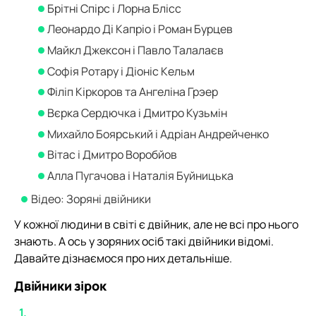
Брітні Спірс і Лорна Блісс
Леонардо Ді Капріо і Роман Бурцев
Майкл Джексон і Павло Талалаєв
Софія Ротару і Діоніс Кельм
Філіп Кіркоров та Ангеліна Грэер
Вєрка Сердючка і Дмитро Кузьмін
Михайло Боярський і Адріан Андрейченко
Вітас і Дмитро Воробйов
Алла Пугачова і Наталія Буйницька
Відео: Зоряні двійники
У кожної людини в світі є двійник, але не всі про нього
знають. А ось у зоряних осіб такі двійники відомі.
Давайте дізнаємося про них детальніше.
Двійники зірок