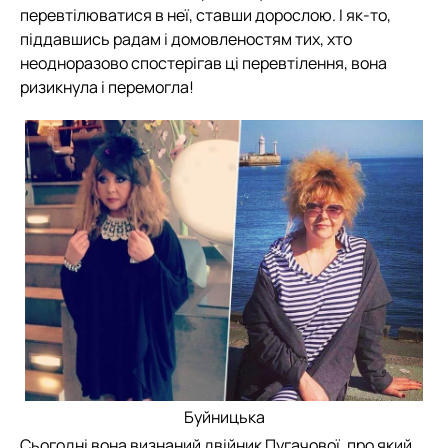
перевтілюватися в неї, ставши дорослою. І як-то,
піддавшись радам і домовленостям тих, хто
неодноразово спостерігав ці перевтілення, вона
ризикнула і перемогла!
Буйницька
Сьогодні вона визнаний двійник Пугачової, про який