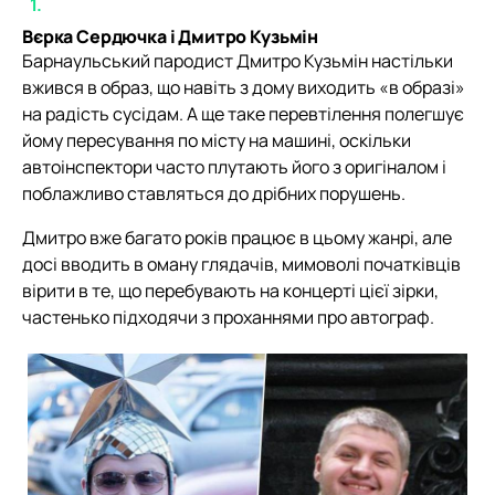
Вєрка Сердючка і Дмитро Кузьмін
Барнаульський пародист Дмитро Кузьмін настільки
вжився в образ, що навіть з дому виходить «в образі»
на радість сусідам. А ще таке перевтілення полегшує
йому пересування по місту на машині, оскільки
автоінспектори часто плутають його з оригіналом і
поблажливо ставляться до дрібних порушень.
Дмитро вже багато років працює в цьому жанрі, але
досі вводить в оману глядачів, мимоволі початківців
вірити в те, що перебувають на концерті цієї зірки,
частенько підходячи з проханнями про автограф.