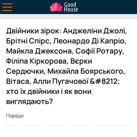
Двійники зірок: Анджеліни Джолі,
Брітні Спірс, Леонардо Ді Капріо,
Майкла Джексона, Софії Ротару,
Філіпа Кіркорова, Вєрки
Сердючки, Михайла Боярського,
Вітаса, Алли Пугачової &#8212;
хто їх двійники і як вони
виглядають?
Поради