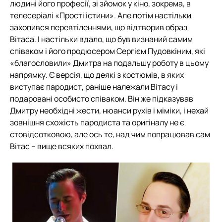
людині його професії, зі зйомок у кіно, зокрема, в
телесеріалі «Прості істини». Але потім настільки
захопився перевтіленнями, що відтворив образ
Вітаса. І настільки вдало, що був визнаний самим
співаком і його продюсером Сергієм Пудовкіним, які
«благословили» Дмитра на подальшу роботу в цьому
напрямку. Є версія, що деякі з костюмів, в яких
виступає пародист, раніше належали Вітасу і
подаровані особисто співаком. Він же підказував
Дмитру необхідні жести, нюанси рухів і міміки, і нехай
зовнішня схожість пародиста та оригіналу не є
стовідсотковою, але ось те, над чим попрацював сам
Вітас – вище всяких похвал.