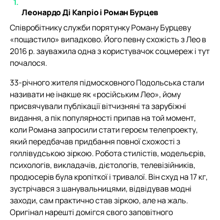
Леонардо Ді Капріо і Роман Бурцев
Співробітнику служби порятунку Роману Бурцеву
«пощастило» випадково. Його певну схожість з Лео в
2016 р. зауважила одна з користувачок соцмереж і тут
почалося.
33-річного жителя підмосковного Подольська стали
називати не інакше як «російським Лео», йому
присвячували публікації вітчизняні та зарубіжні
видання, а пік популярності припав на той момент,
коли Романа запросили стати героєм телепроекту,
який передбачав придбання повної схожості з
голлівудською зіркою. Робота стилістів, модельєрів,
психологів, викладачів, дієтологів, телевізійників,
продюсерів була кропіткої і тривалої. Він схуд на 17 кг,
зустрічався з шанувальницями, відвідував модні
заходи, сам практично став зіркою, але на жаль.
Оригінал нарешті домігся свого заповітного