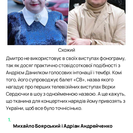
Схожий
Дмитро не використовує в своїх виступах фонограму,
так як досяг практично стовідсоткової подібності з
Андрієм Данилком голосових інтонації і тембрі. Комі
того, його супроводжує балет «СВ», назва якого
нагадує про перших телевізійних виступах Вєрки
Сердючки в шоу з однойменною назвою. А ще кажуть,
що тканина для концертних нарядів йому привозять з
України, щоб все було точнісінько.
Михайло Боярський і Адріан Андрейченко