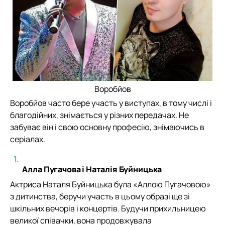
Воробйов
Воробйов часто бере участь у виступах, в тому числі і
благодійних, знімається у різних передачах. Не
забуває він і свою основну професію, знімаючись в
серіалах.
Алла Пугачова і Наталія Буйницька
Актриса Наталя Буйницька була «Аллою Пугачовою»
з дитинства, беручи участь в цьому образі ще зі
шкільних вечорів і концертів. Будучи прихильницею
великої співачки, вона продовжувала