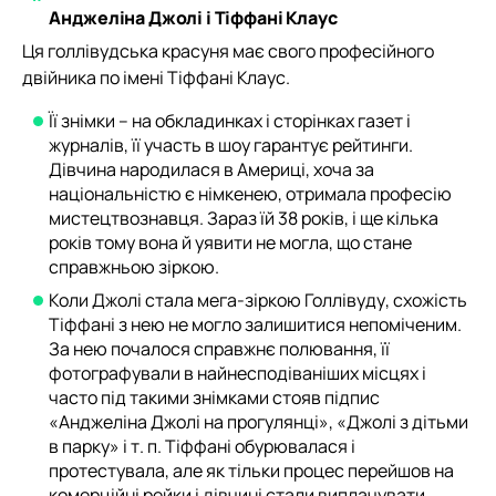
Анджеліна Джолі і Тіффані Клаус
Ця голлівудська красуня має свого професійного
двійника по імені Тіффані Клаус.
Її знімки – на обкладинках і сторінках газет і
журналів, її участь в шоу гарантує рейтинги.
Дівчина народилася в Америці, хоча за
національністю є німкенею, отримала професію
мистецтвознавця. Зараз їй 38 років, і ще кілька
років тому вона й уявити не могла, що стане
справжньою зіркою.
Коли Джолі стала мега-зіркою Голлівуду, схожість
Тіффані з нею не могло залишитися непоміченим.
За нею почалося справжнє полювання, її
фотографували в найнесподіваніших місцях і
часто під такими знімками стояв підпис
«Анджеліна Джолі на прогулянці», «Джолі з дітьми
в парку» і т. п. Тіффані обурювалася і
протестувала, але як тільки процес перейшов на
комерційні рейки і дівчині стали виплачувати