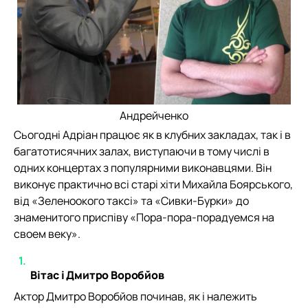
Андрейченко
Сьогодні Адріан працює як в клубних закладах, так і в
багатотисячних залах, виступаючи в тому числі в
одних концертах з популярними виконавцями. Він
виконує практично всі старі хіти Михайла Боярського,
від «Зеленоокого таксі» та «Сивки-Бурки» до
знаменитого приспіву «Пора-пора-порадуемся на
своем веку».
Вітас і Дмитро Воробйов
Актор Дмитро Воробйов починав, як і належить