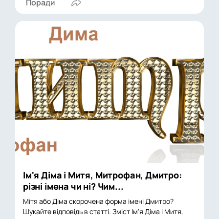
Поради
Ім'я Діма і Митя, Митрофан, Дмитро:
різні імена чи ні? Чим...
Мітя або Діма скорочена форма імені Дмитро?
Шукайте відповідь в статті. Зміст Ім'я Діма і Митя,