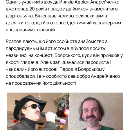
Один з учасників шоу двійників Адріан Андрейченко
вже понад 20 років працює двійником знаменитого
д'артаньяна. Він співає наживо, оскільки зумів
досягти того, що його голос ідентичний характерним
впізнаваним інтонацій.
Розповідають, що його особисте знайомство з
пародируемым їм артистом відбулося досить
незвично, на концерті Боярського, куди він прийшов у
якості глядача. Але в залі дізналися пародиста і
«видали» його акторові. Пародія Боярському
сподобалася, і він особисто дав добро Андрейченко
на продовження його діяльності.