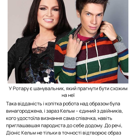
У Ротару є шанувальник, який прагнути бути схожим
на неї
Така відданість і копітка робота над образом була
винагороджена, і зараз Кельм – єдиний з двійників,
кого удостоїла визнання сама співачка, навіть
приглашавшая пародиста до себе додому. До речі,
Діоніс Кельм не тільки в точності відтворює образ