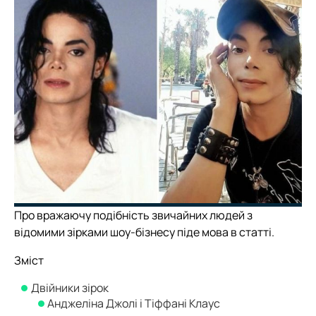
Про вражаючу подібність звичайних людей з
відомими зірками шоу-бізнесу піде мова в статті.
Зміст
Двійники зірок
Анджеліна Джолі і Тіффані Клаус