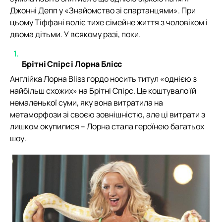
Джонні Депп у «Знайомство зі спартанцями». При
цьому Тіффані воліє тихе сімейне життя з чоловіком і
двома дітьми. У всякому разі, поки.
Брітні Спірс і Лорна Блісс
Англійка Лорна Bliss гордо носить титул «однією з
найбільш схожих» на Брітні Спірс. Це коштувало їй
немаленької суми, яку вона витратила на
метаморфози зі своєю зовнішністю, але ці витрати з
лишком окупилися – Лорна стала героїнею багатьох
шоу.