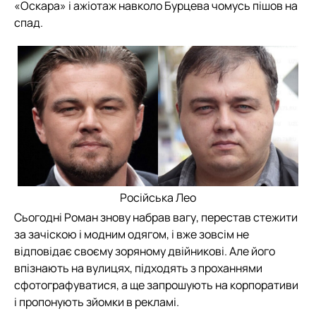
«Оскара» і ажіотаж навколо Бурцева чомусь пішов на
спад.
Російська Лео
Сьогодні Роман знову набрав вагу, перестав стежити
за зачіскою і модним одягом, і вже зовсім не
відповідає своєму зоряному двійникові. Але його
впізнають на вулицях, підходять з проханнями
сфотографуватися, а ще запрошують на корпоративи
і пропонують зйомки в рекламі.