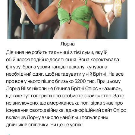
Лорна
Дівчина не робить таємниці з тієї суми, яку їй
обійшлося подібне досягнення. Вона коректувала
фігуру, брала уроки танців і вокалу, купувала
необхідний одяг, щоб нагадувати у ній Брітні. На все
про все у нього пішло близько $200 тис. При цьому
Лорна Bliss ніколи не бачила Брітні Спірс «наживо»,
що вже тут говорити про особисте знайомство. Зате
не виключено, що американська поп-зірка знає про
існування свого двійника, адже офіційний сайт Спірс
включив Лорну в число найбільш популярних
двійників співачки. Чи це не успіх!