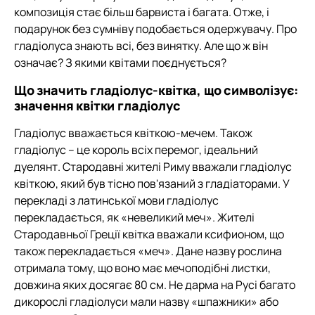
композиція стає більш барвиста і багата. Отже, і
подарунок без сумніву подобається одержувачу. Про
гладіолуса знають всі, без винятку. Але що ж він
означає? З якими квітами поєднується?
Що значить гладіолус-квітка, що символізує:
значення квітки гладіолус
Гладіолус вважається квіткою-мечем. Також
гладіолус – це король всіх перемог, ідеальний
дуелянт. Стародавні жителі Риму вважали гладіолус
квіткою, який був тісно пов'язаний з гладіаторами. У
перекладі з латинської мови гладіолус
перекладається, як «невеликий меч». Жителі
Стародавньої Греції квітка вважали ксифионом, що
також перекладається «меч». Дане назву рослина
отримала тому, що воно має мечоподібні листки,
довжина яких досягає 80 см. Не дарма на Русі багато
дикорослі гладіолуси мали назву «шпажники» або