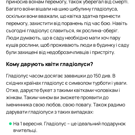
приносив воїнам перемогу, також уберегал від смерті.
Багато воїни вішали на шию цибулину гладіолуса,
оскільки вони вважали, що квітка здатна принести
перемогу, захистити від поранень під час бою. Навіть
сьогодні гладіолус славиться, як рослина-оберіг.
Люди думають, що в саду необхідно мати хоч пару
кущів рослини, щоб проживають люди в будинку і саду
були захищені від недоброзичливців і пристріту.
Кому дарують квіти гладіолуси?
Гладіолус часом досягає заввишки до 150 див. В
східних країнах гладіолус є символом турботи і уваги.
Отже, даруєте букет з такими квітками чоловікам і
жінкам. Таким чином ви зможете проявити до
іменинника свою любов, свою повагу. Також радимо
дарувати гладіолуси з таких випадках:
На 1 вересня. Гладіолус – це ідеальний подарунок
вчительці.