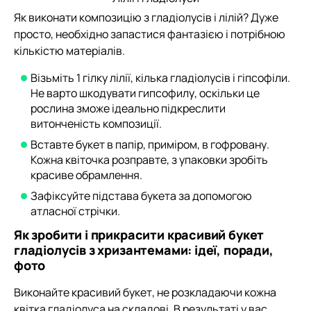
Як виконати композицію з гладіолусів і лілій? Дуже
просто, необхідно запастися фантазією і потрібною
кількістю матеріалів.
Візьміть 1 гілку лілії, кілька гладіолусів і гіпсофіли.
Не варто шкодувати гипсофилу, оскільки це
рослина зможе ідеально підкреслити
витонченість композиції.
Вставте букет в папір, приміром, в гофровану.
Кожна квіточка розправте, з упаковки зробіть
красиве обрамлення.
Зафіксуйте підстава букета за допомогою
атласної стрічки.
Як зробити і прикрасити красивий букет
гладіолусів з хризантемами: ідеї, поради,
фото
Виконайте красивий букет, не розкладаючи кожна
квітка гладіолуса на складові. В результаті у вас