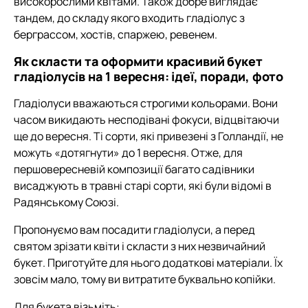
високорослими квітами. Також добре виглядає
тандем, до складу якого входить гладіолус з
берграссом, хостів, спаржею, ревенем.
Як скласти та оформити красивий букет
гладіолусів на 1 вересня: ідеї, поради, фото
Гладіолуси вважаються строгими кольорами. Вони
часом викидають несподівані фокуси, відцвітаючи
ще до вересня. Ті сорти, які привезені з Голландії, не
можуть «дотягнути» до 1 вересня. Отже, для
першовересневій композиції багато садівники
висаджують в травні старі сорти, які були відомі в
Радянському Союзі.
Пропонуємо вам посадити гладіолуси, а перед
святом зрізати квіти і скласти з них незвичайний
букет. Приготуйте для нього додаткові матеріали. Їх
зовсім мало, тому ви витратите буквально копійки.
Для букета візьміть: