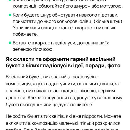
композиції: обмотайте його шнуром або мотузкою.
Коли будете шнур обмотувати навколо підстави,
примотати до нього кольорові олівці (кілька штук).
Залишилися олівці вставте в каркас з ниток, як
побажаєте.
Вставте в каркас гладіолуси, доповнивши їх
зеленою гілочкою.
Як скласти та оформити гарний весільний
букет з білих гладіолусів: ідеї, поради, фото
Весільний букет, виконаний з гладіолусів –
композиція, яку складно уявити, оскільки ці квіти, як
правило, викликають асоціації зі школою, першим
дзвінком. Але застосування гладіолусів у весільному
букеті сьогодні – явище дуже поширене.
Не робіть букет з тих квітів, які вже підросли. Можете
включити в композицію маленькі, тільки розкрилися
стебла. Даний квітка володіє величезною колірною