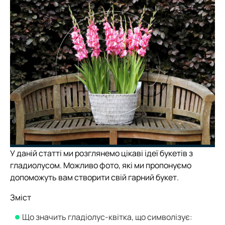
У даній статті ми розглянемо цікаві ідеї букетів з
гладиолусом. Можливо фото, які ми пропонуємо
допоможуть вам створити свій гарний букет.
Зміст
Що значить гладіолус-квітка, що символізує: