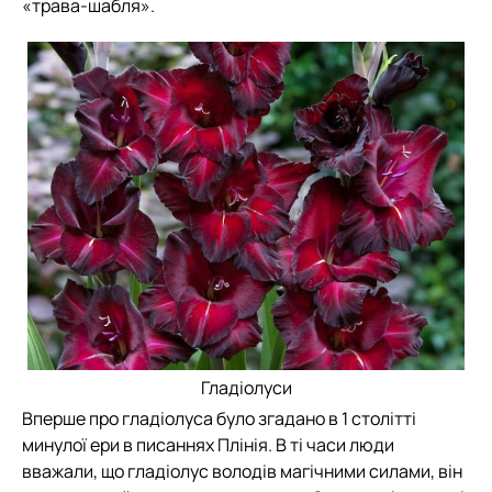
«трава-шабля».
Гладіолуси
Вперше про гладіолуса було згадано в 1 столітті
минулої ери в писаннях Плінія. В ті часи люди
вважали, що гладіолус володів магічними силами, він