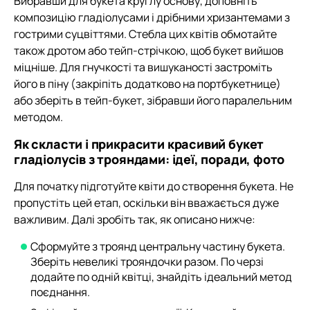
Вибравши для букета круглу основу, доповніть
композицію гладіолусами і дрібними хризантемами з
гострими суцвіттями. Стебла цих квітів обмотайте
також дротом або тейп-стрічкою, щоб букет вийшов
міцніше. Для гнучкості та вишуканості застроміть
його в піну (закріпіть додатково на портбукетнице)
або зберіть в тейп-букет, зібравши його паралельним
методом.
Як скласти і прикрасити красивий букет
гладіолусів з трояндами: ідеї, поради, фото
Для початку підготуйте квіти до створення букета. Не
пропустіть цей етап, оскільки він вважається дуже
важливим. Далі зробіть так, як описано нижче:
Сформуйте з троянд центральну частину букета.
Зберіть невеликі трояндочки разом. По черзі
додайте по одній квітці, знайдіть ідеальний метод
поєднання.