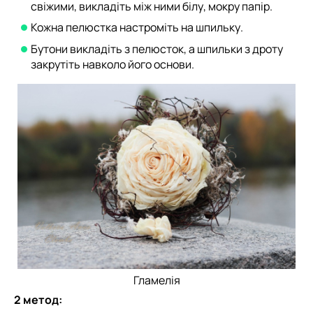
свіжими, викладіть між ними білу, мокру папір.
Кожна пелюстка настроміть на шпильку.
Бутони викладіть з пелюсток, а шпильки з дроту
закрутіть навколо його основи.
Гламелія
2 метод: