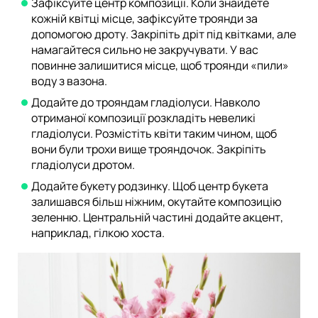
Зафіксуйте центр композиції. Коли знайдете
кожній квітці місце, зафіксуйте троянди за
допомогою дроту. Закріпіть дріт під квітками, але
намагайтеся сильно не закручувати. У вас
повинне залишитися місце, щоб троянди «пили»
воду з вазона.
Додайте до трояндам гладіолуси. Навколо
отриманої композиції розкладіть невеликі
гладіолуси. Розмістіть квіти таким чином, щоб
вони були трохи вище трояндочок. Закріпіть
гладіолуси дротом.
Додайте букету родзинку. Щоб центр букета
залишався більш ніжним, окутайте композицію
зеленню. Центральній частині додайте акцент,
наприклад, гілкою хоста.