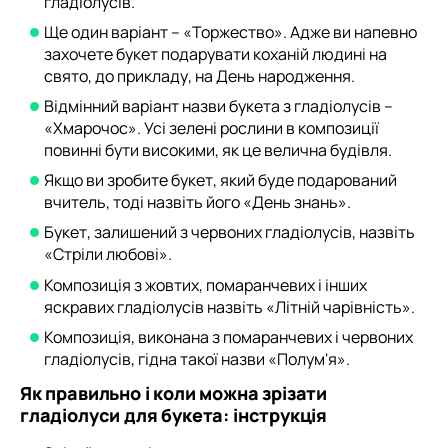
гладіолусів.
Ще один варіант – «Торжество». Адже ви напевно
захочете букет подарувати коханій людині на
свято, до прикладу, на День народження.
Відмінний варіант назви букета з гладіолусів –
«Хмарочос». Усі зелені рослини в композиції
повинні бути високими, як це велична будівля.
Якщо ви зробите букет, який буде подарований
вчитель, тоді назвіть його «День знань».
Букет, залишений з червоних гладіолусів, назвіть
«Стріли любові».
Композиція з жовтих, помаранчевих і інших
яскравих гладіолусів назвіть «Літній чарівність».
Композиція, виконана з помаранчевих і червоних
гладіолусів, гідна такої назви «Полум'я».
Як правильно і коли можна зрізати
гладіолуси для букета: інструкція