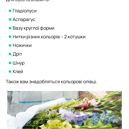
Гладіолуси
Аспарагус
Вазу круглої форми
Нитки різних кольорів – 2 котушки
Ножички
Дріт
Шнур
Клей
Також вам знадобляться кольорові олівці.