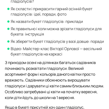
гладіолусів?
Як скласти і прикрасити гарний осінній букет
гладіолусів: ідеї, поради, фото
Як назвати букет гладіолусів: приклади
Як правильно і коли можна зрізати гладіолуси для
букета: інструкція
Як зберегти букет гладіолусів у вазі довше: поради
Відео: Майстер-клас Вікторії Орлової — весільний
букет гладіолусів на каркасі
З приходом осені на ділянках багатьох садівників
починають розквітати гладіолуси. Великий
асортимент форм і кольорів даного квітки просто
вражають. Садівники обожнюють вирощувати
гладіолуси і дарувати ці квіти самим близьким людям.
Особливо затребувані ці квіти на початку вересня,
коли діти йдуть до школи на 1 вересня.
Якщо в букеті присутній хоч один гладіолус,