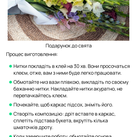
Подарунок до свята
Процес виготовлення:
Нитки покладіть в клей на 30 хв. Вони просочаться
клеєм, отже, вам з ними буде легко працювати.
Обмотайте низ вази плівкою, викладіть по своєму
бажанню нитки. Накладайте нитки акуратно, не
перепачкайтесь клеєм.
Почекайте, щоб каркас підсох, зніміть його.
Створіть композицію: дріт вставте в каркас,
сплетіть підстава букета, вкрутіть кілька
шматочків дроту.
Коли завершите роботу, обмотайте основа