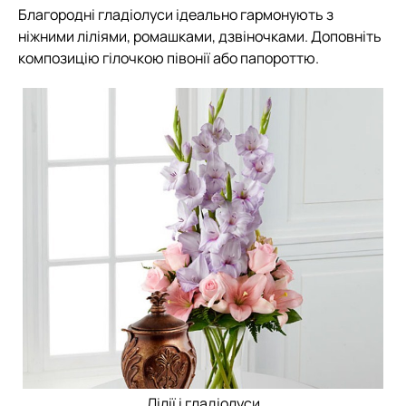
Благородні гладіолуси ідеально гармонують з
ніжними ліліями, ромашками, дзвіночками. Доповніть
композицію гілочкою півонії або папороттю.
Лілії і гладіолуси