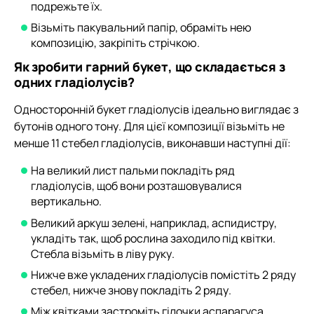
подрежьте їх.
Візьміть пакувальний папір, обраміть нею
композицію, закріпіть стрічкою.
Як зробити гарний букет, що складається з
одних гладіолусів?
Односторонній букет гладіолусів ідеально виглядає з
бутонів одного тону. Для цієї композиції візьміть не
менше 11 стебел гладіолусів, виконавши наступні дії:
На великий лист пальми покладіть ряд
гладіолусів, щоб вони розташовувалися
вертикально.
Великий аркуш зелені, наприклад, аспидистру,
укладіть так, щоб рослина заходило під квітки.
Стебла візьміть в ліву руку.
Нижче вже укладених гладіолусів помістіть 2 ряду
стебел, нижче знову покладіть 2 ряду.
Між квітками застроміть гілочки аспарагуса.