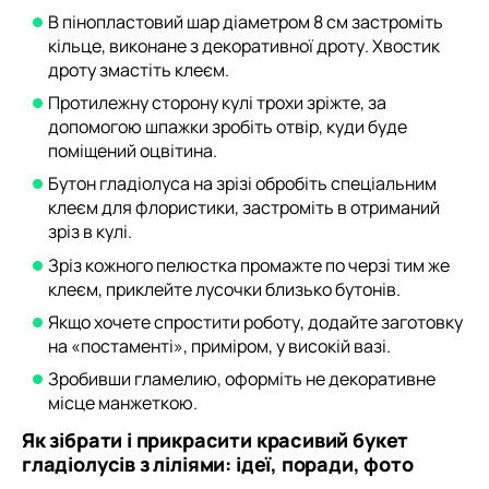
В пінопластовий шар діаметром 8 см застроміть
кільце, виконане з декоративної дроту. Хвостик
дроту змастіть клеєм.
Протилежну сторону кулі трохи зріжте, за
допомогою шпажки зробіть отвір, куди буде
поміщений оцвітина.
Бутон гладіолуса на зрізі обробіть спеціальним
клеєм для флористики, застроміть в отриманий
зріз в кулі.
Зріз кожного пелюстка промажте по черзі тим же
клеєм, приклейте лусочки близько бутонів.
Якщо хочете спростити роботу, додайте заготовку
на «постаменті», приміром, у високій вазі.
Зробивши гламелию, оформіть не декоративне
місце манжеткою.
Як зібрати і прикрасити красивий букет
гладіолусів з ліліями: ідеї, поради, фото