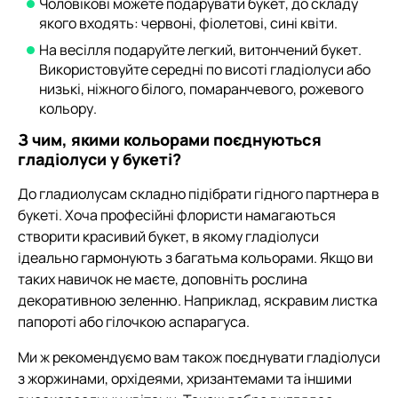
Чоловікові можете подарувати букет, до складу
якого входять: червоні, фіолетові, сині квіти.
На весілля подаруйте легкий, витончений букет.
Використовуйте середні по висоті гладіолуси або
низькі, ніжного білого, помаранчевого, рожевого
кольору.
З чим, якими кольорами поєднуються
гладіолуси у букеті?
До гладиолусам складно підібрати гідного партнера в
букеті. Хоча професійні флористи намагаються
створити красивий букет, в якому гладіолуси
ідеально гармонують з багатьма кольорами. Якщо ви
таких навичок не маєте, доповніть рослина
декоративною зеленню. Наприклад, яскравим листка
папороті або гілочкою аспарагуса.
Ми ж рекомендуємо вам також поєднувати гладіолуси
з жоржинами, орхідеями, хризантемами та іншими