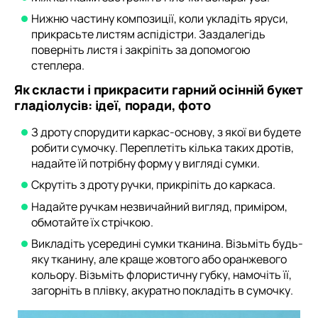
Нижню частину композиції, коли укладіть яруси,
прикрасьте листям аспідістри. Заздалегідь
поверніть листя і закріпіть за допомогою
степлера.
Як скласти і прикрасити гарний осінній букет
гладіолусів: ідеї, поради, фото
З дроту спорудити каркас-основу, з якої ви будете
робити сумочку. Переплетіть кілька таких дротів,
надайте їй потрібну форму у вигляді сумки.
Скрутіть з дроту ручки, прикріпіть до каркаса.
Надайте ручкам незвичайний вигляд, приміром,
обмотайте їх стрічкою.
Викладіть усередині сумки тканина. Візьміть будь-
яку тканину, але краще жовтого або оранжевого
кольору. Візьміть флористичну губку, намочіть її,
загорніть в плівку, акуратно покладіть в сумочку.