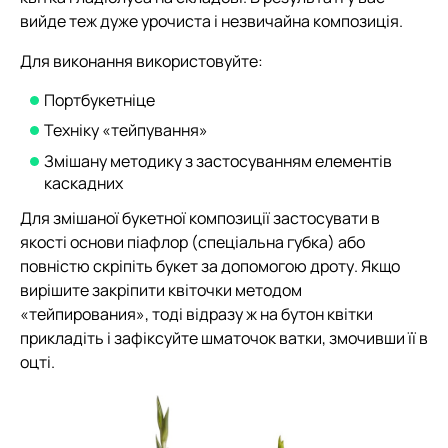
вийде теж дуже урочиста і незвичайна композиція.
Для виконання використовуйте:
Портбукетніце
Техніку «тейпування»
Змішану методику з застосуванням елементів
каскадних
Для змішаної букетної композиції застосувати в
якості основи піафлор (спеціальна губка) або
повністю скріпіть букет за допомогою дроту. Якщо
вирішите закріпити квіточки методом
«тейпирования», тоді відразу ж на бутон квітки
прикладіть і зафіксуйте шматочок ватки, змочивши її в
оцті.