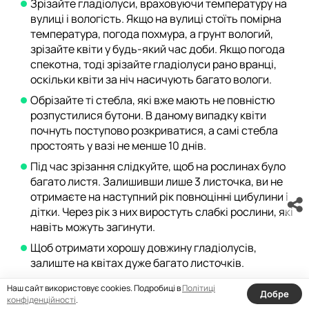
Зрізайте гладіолуси, враховуючи температуру на
вулиці і вологість. Якщо на вулиці стоїть помірна
температура, погода похмура, а грунт вологий,
зрізайте квіти у будь-який час доби. Якщо погода
спекотна, тоді зрізайте гладіолуси рано вранці,
оскільки квіти за ніч насичують багато вологи.
Обрізайте ті стебла, які вже мають не повністю
розпустилися бутони. В даному випадку квіти
почнуть поступово розкриватися, а самі стебла
простоять у вазі не менше 10 днів.
Під час зрізання слідкуйте, щоб на рослинах було
багато листя. Залишивши лише 3 листочка, ви не
отримаєте на наступний рік повноцінні цибулини і
дітки. Через рік з них виростуть слабкі рослини, які
навіть можуть загинути.
Щоб отримати хорошу довжину гладіолусів,
залиште на квітах дуже багато листочків.
Наш сайт використовує cookies. Подробиці в
Політиці
Добре
конфіденційності
.