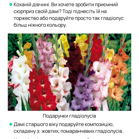
Коханій дівчині. Ви хочете зробити приємний
сюрприз своїй дамі? Тоді піднесіть їй на
торжество або подаруйте просто так гладіолус
більш ніжного кольору.
Подарунки гладіолусів
Дамі старшого віку подаруйте композицію,
складену з: жовтих, помаранчевих гладіолусів.