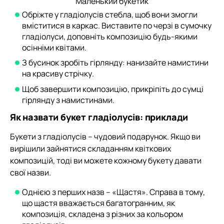
Маленький букетик
Обріжте у гладіолусів стебла, щоб вони змогли
вміститися в каркас. Виставите по черзі в сумочку
гладіолуси, доповніть композицію будь-якими
осінніми квітами.
З бусинок зробіть гірлянду: нанизайте намистини
на красиву стрічку.
Щоб завершити композицію, прикріпіть до сумці
гірлянду з намистинами.
Як назвати букет гладіолусів: приклади
Букети з гладіолусів – чудовий подарунок. Якщо ви
вирішили зайнятися складанням квіткових
композицій, тоді ви можете кожному букету давати
свої назви.
Однією з перших назв – «Щастя». Справа в тому,
що щастя вважається багатогранним, як
композиція, складена з різних за кольором