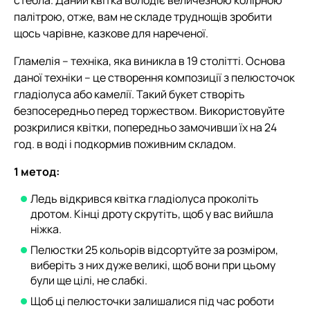
палітрою, отже, вам не складе труднощів зробити
щось чарівне, казкове для нареченої.
Гламелія – техніка, яка виникла в 19 столітті. Основа
даної техніки – це створення композиції з пелюсточок
гладіолуса або камелії. Такий букет створіть
безпосередньо перед торжеством. Використовуйте
розкрилися квітки, попередньо замочивши їх на 24
год. в воді і подкормив поживним складом.
1 метод:
Ледь відкрився квітка гладіолуса проколіть
дротом. Кінці дроту скрутіть, щоб у вас вийшла
ніжка.
Пелюстки 25 кольорів відсортуйте за розміром,
виберіть з них дуже великі, щоб вони при цьому
були ще цілі, не слабкі.
Щоб ці пелюсточки залишалися під час роботи