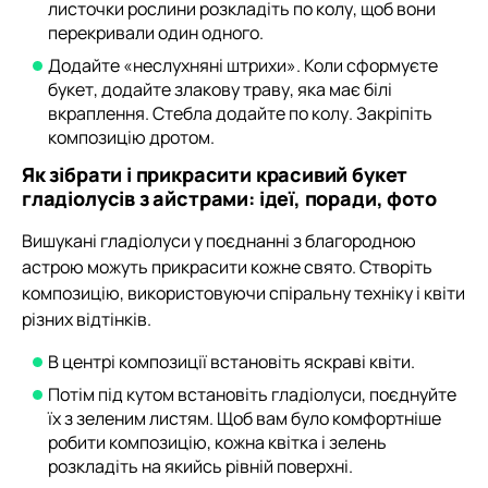
листочки рослини розкладіть по колу, щоб вони
перекривали один одного.
Додайте «неслухняні штрихи». Коли сформуєте
букет, додайте злакову траву, яка має білі
вкраплення. Стебла додайте по колу. Закріпіть
композицію дротом.
Як зібрати і прикрасити красивий букет
гладіолусів з айстрами: ідеї, поради, фото
Вишукані гладіолуси у поєднанні з благородною
астрою можуть прикрасити кожне свято. Створіть
композицію, використовуючи спіральну техніку і квіти
різних відтінків.
В центрі композиції встановіть яскраві квіти.
Потім під кутом встановіть гладіолуси, поєднуйте
їх з зеленим листям. Щоб вам було комфортніше
робити композицію, кожна квітка і зелень
розкладіть на якийсь рівній поверхні.