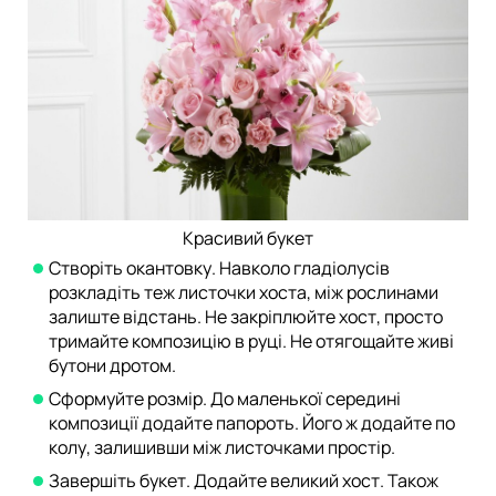
Красивий букет
Створіть окантовку. Навколо гладіолусів
розкладіть теж листочки хоста, між рослинами
залиште відстань. Не закріплюйте хост, просто
тримайте композицію в руці. Не отягощайте живі
бутони дротом.
Сформуйте розмір. До маленької середині
композиції додайте папороть. Його ж додайте по
колу, залишивши між листочками простір.
Завершіть букет. Додайте великий хост. Також