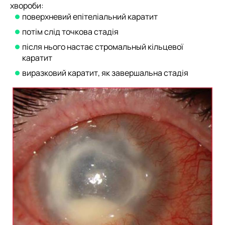
хвороби:
поверхневий епітеліальний каратит
потім слід точкова стадія
після нього настає стромальный кільцевої
каратит
виразковий каратит, як завершальна стадія