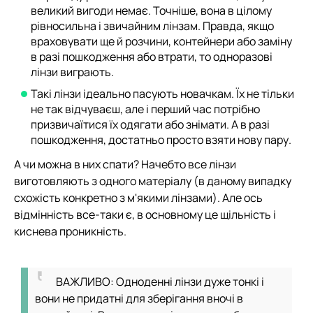
великий вигоди немає. Точніше, вона в цілому
рівносильна і звичайним лінзам. Правда, якщо
враховувати ще й розчини, контейнери або заміну
в разі пошкодження або втрати, то одноразові
лінзи виграють.
Такі лінзи ідеально пасують новачкам. Їх не тільки
не так відчуваєш, але і перший час потрібно
призвичаїтися їх одягати або знімати. А в разі
пошкодження, достатньо просто взяти нову пару.
А чи можна в них спати? Начебто все лінзи
виготовляють з одного матеріалу (в даному випадку
схожість конкретно з м'якими лінзами). Але ось
відмінність все-таки є, в основному це щільність і
киснева проникність.
ВАЖЛИВО: Одноденні лінзи дуже тонкі і
вони не придатні для зберігання вночі в