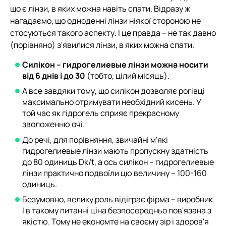
що є лінзи, в яких можна навіть спати. Відразу ж
нагадаємо, що одноденні лінзи ніякої стороною не
стосуються такого аспекту. І це правда – не так давно
(порівняно) з'явилися лінзи, в яких можна спати.
Силікон – гидрогелиевые лінзи можна носити
від 6 днів і до 30
(тобто, цілий місяць).
А все завдяки тому, що силікон дозволяє рогівці
максимально отримувати необхідний кисень. У
той час як гідрогель сприяє прекрасному
зволоженню очі.
До речі, для порівняння, звичайні м'які
гидрогелиевые лінзи мають пропускну здатність
до 80 одиниць Dk/t, а ось силікон – гидрогелиевые
лінзи практично подвоїли цю величину – 100-160
одиниць.
Безумовно, велику роль відіграє фірма – виробник.
І в такому питанні ціна безпосередньо пов'язана з
якістю. Тому не економте на своєму зір і здоров'я