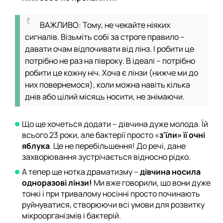
ВАЖЛИВО: Тому, не чекайте ніяких
сигналів. Візьміть собі за строге правило –
давати очам відпочивати від лінз. І робити це
потрібно не раз на півроку. В ідеалі – потрібно
робити це кожну ніч. Хоча є лінзи (нижче ми до
них повернемося), коли можна навіть кілька
днів або цілий місяць носити, не знімаючи.
Що ще хочеться додати – дівчина дуже молода. Їй
всього 23 роки, але бактерії просто «
з'їли» її очні
яблука
. Це не перебільшення! До речі, дане
захворювання зустрічається відносно рідко.
А тепер ще нотка драматизму –
дівчина носила
одноразові лінзи!
Ми вже говорили, що вони дуже
тонкі і при тривалому носінні просто починають
руйнуватися, створюючи всі умови для розвитку
мікроорганізмів і бактерій.