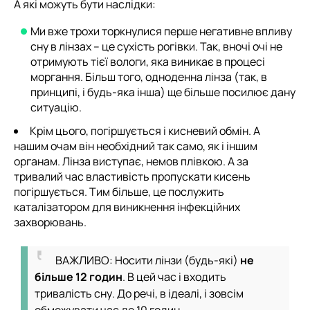
А які можуть бути наслідки:
Ми вже трохи торкнулися перше негативне впливу
сну в лінзах – це сухість рогівки. Так, вночі очі не
отримують тієї вологи, яка виникає в процесі
моргання. Більш того, одноденна лінза (так, в
принципі, і будь-яка інша) ще більше посилює дану
ситуацію.
Крім цього, погіршується і кисневий обмін. А
нашим очам він необхідний так само, як і іншим
органам. Лінза виступає, немов плівкою. А за
тривалий час властивість пропускати кисень
погіршується. Тим більше, це послужить
каталізатором для виникнення інфекційних
захворювань.
ВАЖЛИВО: Носити лінзи (будь-які)
не
більше 12 годин
. В цей час і входить
тривалість сну. До речі, в ідеалі, і зовсім
обмежувати час до 10 годин.