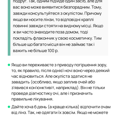
подруг. Так, одним підійде один засіб, але для
вас воно може виявитися безпорадним. Тому,
завжди консультуйтеся з окулістом. Причому
якщо ви носите лінзи, то відповідні краплі
повинні завжди стояти на видному місці. Якщо
ж ви часто знаходите поза домом, тоді
покладіть флакончик у свою косметичку. Тим
більше що багато місця він не займає так і
важить не більше 100 р.
Якщо ви переживаєте з приводу погіршення зору,
то, як правило, після однієї ночі воно через деякий
час відновиться. Але окуліста здатися не
завадить (особливо, якщо заплив очей або
з'явився кон'юнктивіт, наприклад). Він не тільки
проведе діагностику очі, але і призначить
правильне лікування.
Дайте хоча б день (а краще кілька) відпочити очам
від лінз. Так, не одягати їх зовсім. Якщо не можете