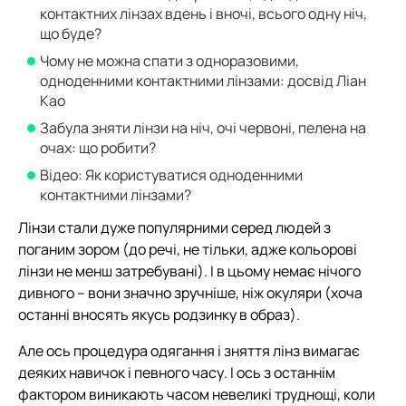
контактних лінзах вдень і вночі, всього одну ніч,
що буде?
Чому не можна спати з одноразовими,
одноденними контактними лінзами: досвід Ліан
Као
Забула зняти лінзи на ніч, очі червоні, пелена на
очах: що робити?
Відео: Як користуватися одноденними
контактними лінзами?
Лінзи стали дуже популярними серед людей з
поганим зором (до речі, не тільки, адже кольорові
лінзи не менш затребувані). І в цьому немає нічого
дивного – вони значно зручніше, ніж окуляри (хоча
останні вносять якусь родзинку в образ).
Але ось процедура одягання і зняття лінз вимагає
деяких навичок і певного часу. І ось з останнім
фактором виникають часом невеликі труднощі, коли