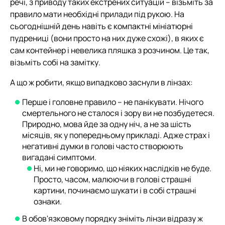
речі, з приводу таких екстрених ситуацій – візьміть за
правило мати необхідні прилади під рукою. На
сьогоднішній день навіть є компактні мініатюрні
пудрениці (вони просто на них дуже схожі), в яких є
сам контейнер і невелика пляшка з розчином. Це так,
візьміть собі на замітку.
А що ж робити, якщо випадково заснули в лінзах:
Перше і головне правило – не панікувати. Нічого
смертельного не сталося і зору ви не позбудетеся.
Природно, мова йде за одну ніч, а не за шість
місяців, як у попередньому прикладі. Адже страх і
негативні думки в голові часто створюють
вигадані симптоми.
Ні, ми не говоримо, що ніяких наслідків не буде.
Просто, часом, малюючи в голові страшні
картини, починаємо шукати і в собі страшні
ознаки.
В обов'язковому порядку зніміть лінзи відразу ж