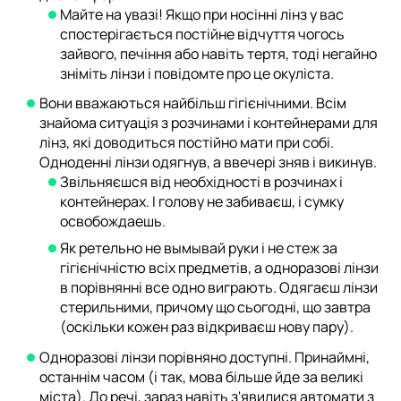
Майте на увазі! Якщо при носінні лінз у вас
спостерігається постійне відчуття чогось
зайвого, печіння або навіть тертя, тоді негайно
зніміть лінзи і повідомте про це окуліста.
Вони вважаються найбільш гігієнічними. Всім
знайома ситуація з розчинами і контейнерами для
лінз, які доводиться постійно мати при собі.
Одноденні лінзи одягнув, а ввечері зняв і викинув.
Звільняєшся від необхідності в розчинах і
контейнерах. І голову не забиваєш, і сумку
освобождаешь.
Як ретельно не вымывай руки і не стеж за
гігієнічністю всіх предметів, а одноразові лінзи
в порівнянні все одно виграють. Одягаєш лінзи
стерильними, причому що сьогодні, що завтра
(оскільки кожен раз відкриваєш нову пару).
Одноразові лінзи порівняно доступні. Принаймні,
останнім часом (і так, мова більше йде за великі
міста). До речі, зараз навіть з'явилися автомати з