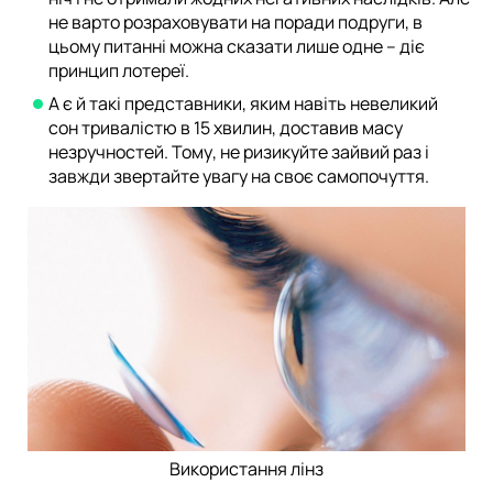
не варто розраховувати на поради подруги, в
цьому питанні можна сказати лише одне – діє
принцип лотереї.
А є й такі представники, яким навіть невеликий
сон тривалістю в 15 хвилин, доставив масу
незручностей. Тому, не ризикуйте зайвий раз і
завжди звертайте увагу на своє самопочуття.
Використання лінз