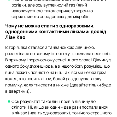
рогівки, але ось вуглекислий газ (який
накопичується) також сприяє утворенню
сприятливого середовища для мікробів.
Чому не можна спати з одноразовими,
одноденними контактними лінзами: досвід
Ліан Као
Історія, яка сталася з тайванською дівчиною,
розлетілася по всьому інтернету і шокувала весь світ.
В прямому і переносному сенсі цього слова! Дівчину з
одного боку дуже шкода, а з іншого боку розумієш, що
вина лежить повністю на ній. Так, всі ми не без гріха. І
кожен, хто носить лінзи, бодай раз допускав таку
помилку, як лягти спати в них же (давайте тільки буде
відвертими).
Ось результат такої ліні і привів дівчину до
сліпоти. Ні, якщо ви один – два рази поспали вночі
в лінзах (навіть одноразових), то нічого страшного