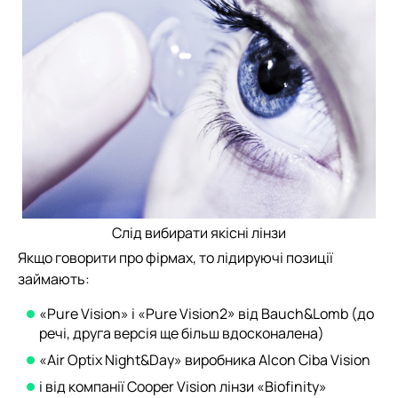
Слід вибирати якісні лінзи
Якщо говорити про фірмах, то лідируючі позиції
займають:
«Pure Vision» і «Pure Vision2» від Bauch&Lomb (до
речі, друга версія ще більш вдосконалена)
«Air Optix Night&Day» виробника Alcon Ciba Vision
і від компанії Cooper Vision лінзи «Biofinity»