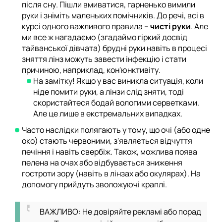
після сну. Пішли вмиватися, гарненько вимили
руки і зніміть маленьких помічників. До речі, всі в
курсі одного важливого правила –
чисті руки
. Але
ми все ж нагадаємо (згадаймо гіркий досвід
тайванської дівчата) брудні руки навіть в процесі
зняття лінз можуть завести інфекцію і стати
причиною, наприклад, кон'юнктивіту.
На замітку! Якщо у вас виникла ситуація, коли
ніде помити руки, а лінзи слід зняти, тоді
скористайтеся бодай вологими серветками.
Але це лише в екстремальних випадках.
Часто наслідки полягають у тому, що очі (або одне
око) стають червоними, з'являється відчуття
печіння і навіть свербіж. Також, можлива поява
пелена на очах або відбувається зниження
гостроти зору (навіть в лінзах або окулярах). На
допомогу прийдуть зволожуючі краплі.
ВАЖЛИВО: Не довіряйте рекламі або порад