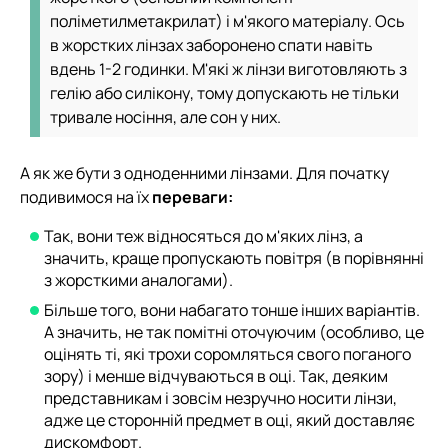
поліметилметакрилат) і м'якого матеріалу. Ось
в жорстких лінзах заборонено спати навіть
вдень 1-2 годинки. М'які ж лінзи виготовляють з
гелію або силікону, тому допускають не тільки
тривале носіння, але сон у них.
А як же бути з одноденними лінзами. Для початку
подивимося на їх
переваги:
Так, вони теж відносяться до м'яких лінз, а
значить, краще пропускають повітря (в порівнянні
з жорсткими аналогами).
Більше того, вони набагато тонше інших варіантів.
А значить, не так помітні оточуючим (особливо, це
оцінять ті, які трохи соромляться свого поганого
зору) і менше відчуваються в оці. Так, деяким
представникам і зовсім незручно носити лінзи,
адже це сторонній предмет в оці, який доставляє
дискомфорт.