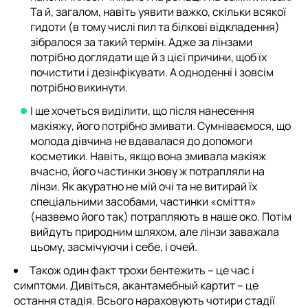
Та й, загалом, навіть уявити важко, скільки всякої
гидоти (в тому числі пил та білкові відкладення)
зібралося за такий термін. Адже за лінзами
потрібно доглядати ще й з цієї причини, щоб їх
почистити і дезінфікувати. А одноденні і зовсім
потрібно викинути.
І ще хочеться виділити, що після нанесення
макіяжу, його потрібно змивати. Сумніваємося, що
молода дівчина не вдавалася до допомоги
косметики. Навіть, якщо вона змивала макіяж
вчасно, його частинки знову ж потрапляли на
лінзи. Як акуратно не мій очі та не витирай їх
спеціальними засобами, частинки «сміття»
(назвемо його так) потрапляють в наше око. Потім
вийдуть природним шляхом, але лінзи заважала
цьому, засмічуючи і себе, і очей.
Також один факт трохи бентежить – це час і
симптоми. Дивіться, акантамебный картит – це
остання стадія. Всього нараховують чотири стадії