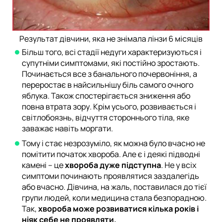
Результат дівчини, яка не знімала лінзи 6 місяців
Більш того, всі стадії недуги характеризуються і
супутніми симптомами, які постійно зростають.
Починається все з банального почервоніння, а
переростає в найсильнішу біль самого очного
яблука. Також спостерігається зниження або
повна втрата зору. Крім усього, розвивається і
світлобоязнь, відчуття стороннього тіла, яке
заважає навіть моргати.
Тому і стає незрозуміло, як можна було вчасно не
помітити початок хвороба. Але є і деякі підводні
камені – це
хвороба дуже підступна
. Не у всіх
симптоми починають проявлятися заздалегідь
або вчасно. Дівчина, на жаль, поставилася до тієї
групи людей, коли медицина стала безпорадною.
Так,
хвороба може розвиватися кілька років і
ніяк себе не проявляти.