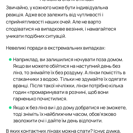
Звичайно, у кожного може бути індивідуальна
реакція. Адже все залежить від чутливості і
сприйнятливості наших очей. Але не варто
сподіватися на випадкове везіння, і намагайтеся
уникати подібних ситуацій.
Невеликі поради в екстремальних випадках:
Наприклад, ви залишилися ночувати поза домом.
Якщо ви можете обійтися на наступний день без
лінз, то знімайте їх без роздуму. А лінзи помістіть в
стаканчики з водою. Тільки не здумайте їх одягати
вранці. Після такої нічліжки, лінзи потрібно кілька
годин «промаринувати в розчині, щоб вони
гарненько почистилися.
Якщо ж без лінз ви і до дому добратися не зможете,
тоді зніміть їх найближчим часом, обов'язково
зволожити очі і дайте їм день відпочити.
В яких контактних лінзах можна спати? Існує думка,