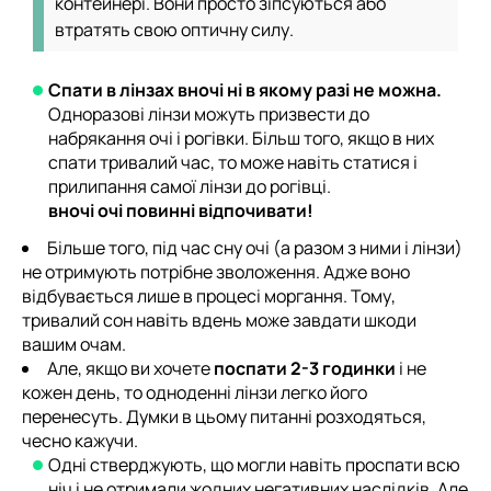
контейнері. Вони просто зіпсуються або
втратять свою оптичну силу.
Спати в лінзах вночі ні в якому разі не можна.
Одноразові лінзи можуть призвести до
набрякання очі і рогівки. Більш того, якщо в них
спати тривалий час, то може навіть статися і
прилипання самої лінзи до рогівці.
вночі очі повинні відпочивати!
Більше того, під час сну очі (а разом з ними і лінзи)
не отримують потрібне зволоження. Адже воно
відбувається лише в процесі моргання. Тому,
тривалий сон навіть вдень може завдати шкоди
вашим очам.
Але, якщо ви хочете
поспати 2-3 годинки
і не
кожен день, то одноденні лінзи легко його
перенесуть. Думки в цьому питанні розходяться,
чесно кажучи.
Одні стверджують, що могли навіть проспати всю
ніч і не отримали жодних негативних наслідків. Але