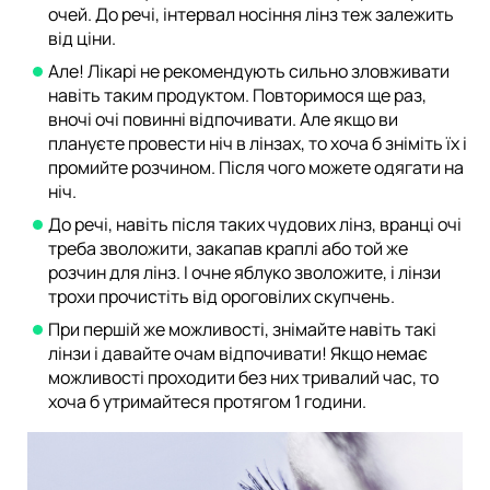
очей. До речі, інтервал носіння лінз теж залежить
від ціни.
Але! Лікарі не рекомендують сильно зловживати
навіть таким продуктом. Повторимося ще раз,
вночі очі повинні відпочивати. Але якщо ви
плануєте провести ніч в лінзах, то хоча б зніміть їх і
промийте розчином. Після чого можете одягати на
ніч.
До речі, навіть після таких чудових лінз, вранці очі
треба зволожити, закапав краплі або той же
розчин для лінз. І очне яблуко зволожите, і лінзи
трохи прочистіть від ороговілих скупчень.
При першій же можливості, знімайте навіть такі
лінзи і давайте очам відпочивати! Якщо немає
можливості проходити без них тривалий час, то
хоча б утримайтеся протягом 1 години.