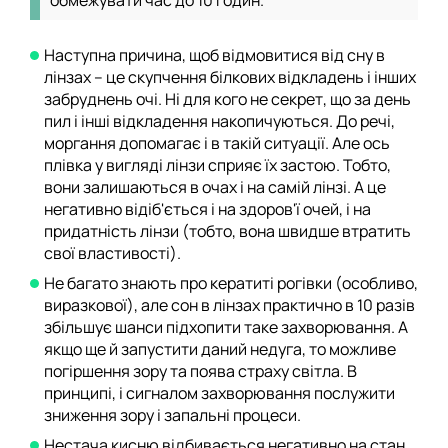
Наступна причина, щоб відмовитися від сну в
лінзах – це скупчення білкових відкладень і інших
забруднень очі. Ні для кого не секрет, що за день
пил і інші відкладення накопичуються. До речі,
моргання допомагає і в такій ситуації. Але ось
плівка у вигляді лінзи сприяє їх застою. Тобто,
вони залишаються в очах і на самій лінзі. А це
негативно відіб'ється і на здоров'ї очей, і на
придатність лінзи (тобто, вона швидше втратить
свої властивості).
Не багато знають про кератиті рогівки (особливо,
виразкової), але сон в лінзах практично в 10 разів
збільшує шанси підхопити таке захворювання. А
якщо ще й запустити даний недуга, то можливе
погіршення зору та поява страху світла. В
принципі, і сигналом захворювання послужити
зниження зору і запальні процеси.
Нестача кисню відбивається негативно на стан