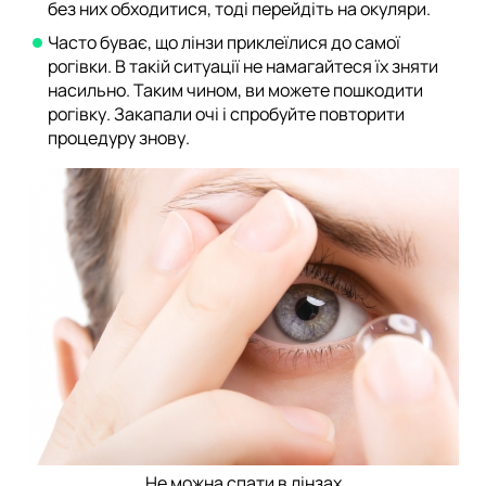
без них обходитися, тоді перейдіть на окуляри.
Часто буває, що лінзи приклеїлися до самої
рогівки. В такій ситуації не намагайтеся їх зняти
насильно. Таким чином, ви можете пошкодити
рогівку. Закапали очі і спробуйте повторити
процедуру знову.
Не можна спати в лінзах