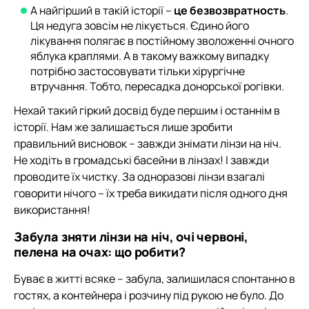
А найгірший в такій історії –
це безвозвратность
.
Ця недуга зовсім не лікується. Єдино його
лікування полягає в постійному зволоженні очного
яблука краплями. А в такому важкому випадку
потрібно застосовувати тільки хірургічне
втручання. Тобто, пересадка донорської рогівки.
Нехай такий гіркий досвід буде першим і останнім в
історії. Нам же залишається лише зробити
правильний висновок – завжди знімати лінзи на ніч.
Не ходіть в громадські басейни в лінзах! І завжди
проводите їх чистку. За одноразові лінзи взагалі
говорити нічого – їх треба викидати після одного дня
використання!
Забула зняти лінзи на ніч, очі червоні,
пелена на очах: що робити?
Буває в житті всяке – забула, залишилася спонтанно в
гостях, а контейнера і розчину під рукою не було. До