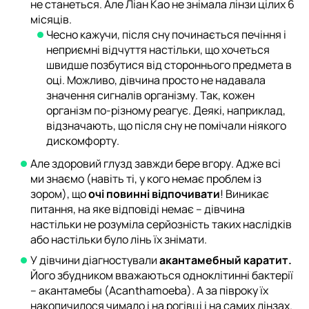
не станеться. Але Ліан Као не знімала лінзи цілих 6
місяців.
Чесно кажучи, після сну починається печіння і
неприємні відчуття настільки, що хочеться
швидше позбутися від стороннього предмета в
оці. Можливо, дівчина просто не надавала
значення сигналів організму. Так, кожен
організм по-різному реагує. Деякі, наприклад,
відзначають, що після сну не помічали ніякого
дискомфорту.
Але здоровий глузд завжди бере вгору. Адже всі
ми знаємо (навіть ті, у кого немає проблем із
зором), що
очі повинні відпочивати
! Виникає
питання, на яке відповіді немає – дівчина
настільки не розуміла серйозність таких наслідків
або настільки було лінь їх знімати.
У дівчини діагностували
акантамебный каратит.
Його збудником вважаються одноклітинні бактерії
– акантамебы (Acanthamoeba). А за півроку їх
накопичилося чимало і на рогівці і на самих лінзах.