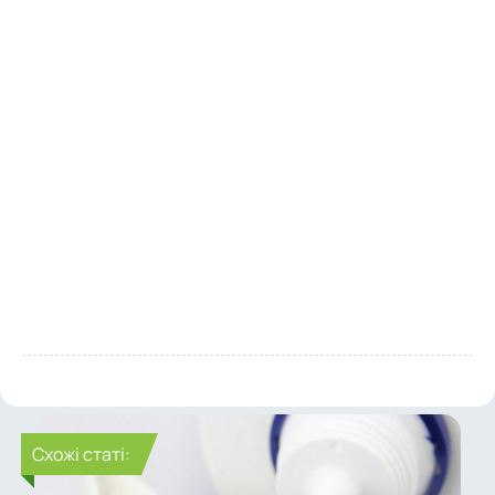
Cхожі статі: