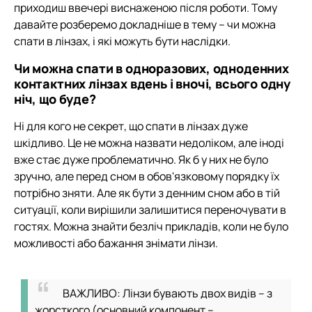
приходиш ввечері виснаженою після роботи. Тому
давайте розберемо докладніше в тему – чи можна
спати в лінзах, і які можуть бути наслідки.
Чи можна спати в одноразових, одноденних
контактних лінзах вдень і вночі, всього одну
ніч, що буде?
Ні для кого не секрет, що спати в лінзах дуже
шкідливо. Це не можна назвати недоліком, але іноді
вже стає дуже проблематично. Як б у них не було
зручно, але перед сном в обов'язковому порядку їх
потрібно зняти. Але як бути з денним сном або в тій
ситуації, коли вирішили залишитися переночувати в
гостях. Можна знайти безліч прикладів, коли не було
можливості або бажання знімати лінзи.
ВАЖЛИВО: Лінзи бувають двох видів – з
жорсткого (основний компонент –