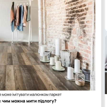
е може імітувати малюнком паркет
: чим можна мити підлогу?