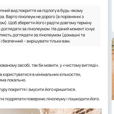
упний вид покриття на підлогу в будь-якому
ра. Варто лінолеум не дорого (в порівнянні з
м). Щоб зберегти його і радіти довгому терміну
о доглядати за лінолеумом. На даний момент існує
воляють доглядати за лінолеумом (домашні та
 і безпечний – вирішувати тільки вам.
ваному засобі, так би мовити, у «чистому вигляді».
а користуватися в мінімальних кількостях,
яма локально.
ктуру покриття і змусити його кришитися.
тні подряпати поверхню лінолеуму і пошкодити його.