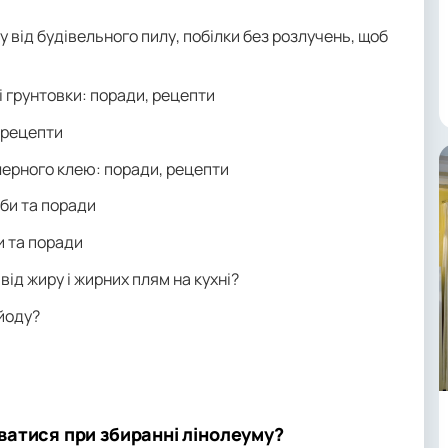
у від будівельного пилу, побілки без розлучень, щоб
і грунтовки: поради, рецепти
 рецепти
лерного клею: поради, рецепти
би та поради
и та поради
 від жиру і жирних плям на кухні?
 йоду?
атися при збиранні лінолеуму?