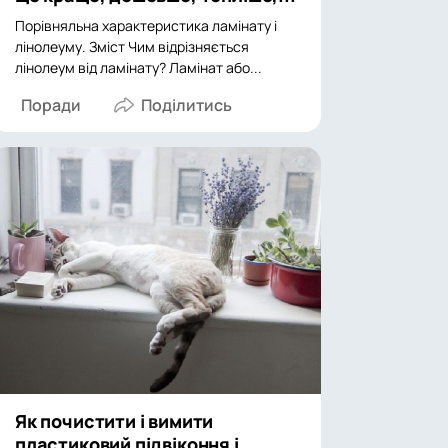
Порівняльна характеристика ламінату і
лінолеуму. Зміст Чим відрізняється
лінолеум від ламінату? Ламінат або...
Поради
Як почистити і вимити
пластиковий підвіконня і