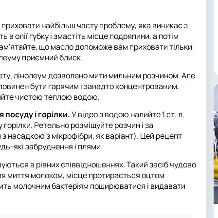
 приховати найбільш часту проблему, яка виникає з
 в олії губку і змастіть місце подряпини, а потім
ам'ятайте, що масло допоможе вам приховати тільки
олеуму приємний блиск.
кету, лінолеум дозволено мити мильним розчином. Але
е повинен бути гарячим і занадто концентрованим.
мийте чистою теплою водою.
 посуду і горілки.
У відро з водою налийте 1 ст. л.
у горілки. Ретельно розміщуйте розчин і за
з насадкою з мікрофібри, як варіант). Цей рецепт
дь-які забруднення і плями.
шуються в рівних співвідношеннях. Такий засіб чудово
ля миття молоком, місце протирається оцтом
олить молочним бактеріям поширюватися і видавати