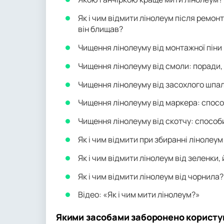
Як і чим відмити лінолеум після ремонт
він блищав?
Чищення лінолеуму від монтажної піни 
Чищення лінолеуму від смоли: поради,
Чищення лінолеуму від засохлого шпа
Чищення лінолеуму від маркера: спосо
Чищення лінолеуму від скотчу: способ
Як і чим відмити при збиранні лінолеум
Як і чим відмити лінолеум від зеленки,
Як і чим відмити лінолеум від чорнила?
Відео: «Як і чим мити лінолеум?»
Якими засобами заборонено користув