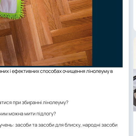
рних і ефективних способах очищення лінолеуму в
тися при збиранні лінолеуму?
чим можна мити підлогу?
учень: засоби та засоби для блиску, народні засоби