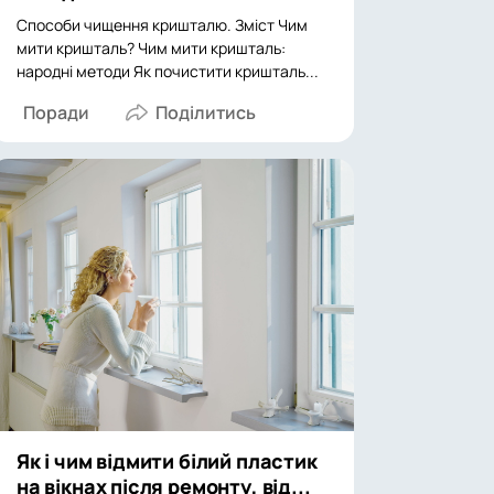
Способи чищення кришталю. Зміст Чим
мити кришталь? Чим мити кришталь:
народні методи Як почистити кришталь...
Поради
Як і чим відмити білий пластик
на вікнах після ремонту, від...