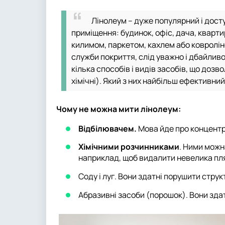
Лінолеум – дуже популярний і дост
приміщення: будинок, офіс, дача, кварти
килимом, паркетом, кахлем або ковроліно
служби покриття, слід уважно і дбайлив
кілька способів і видів засобів, що доз
хімічні). Який з них найбільш ефективний
Чому не можна мити лінолеум:
Відбілювачем.
Мова йде про концентро
Хімічними розчинниками
. Ними можн
наприклад, щоб видалити невелика пл
Соду і луг. Вони здатні порушити стру
Абразивні засоби (порошок). Вони зда