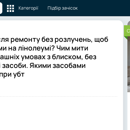
Категорії
Підбір зачісок
C
ісля ремонту без розлучень, щоб
ми на лінолеумі? Чим мити
ашніх умовах з блиском, без
і засоби. Якими засобами
при убт