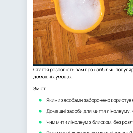
Стаття розповість вам про найбільш популя
домашніх умовах.
Зміст
Якими засобами заборонено користува
Домашні засоби для миття лінолеуму: 
Чим мити лінолеум з блиском, без розл
Якою ганчіркою краще мити лінолеум?