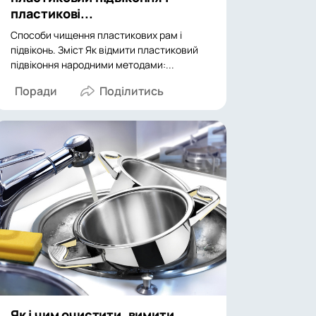
пластикові...
Способи чищення пластикових рам і
підвіконь. Зміст Як відмити пластиковий
підвіконня народними методами:...
Поради
Як і чим очистити, вимити