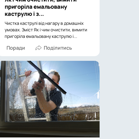
пригоріла емальовану
каструлю і з...
Чистка каструлі від нагару в домашніх
умовах. Зміст Як і чим очистити, вимити
пригоріла емальовану каструлю і...
Поради