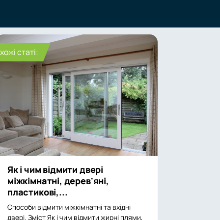
хожі статі:
Як і чим відмити двері
міжкімнатні, дерев'яні,
пластикові,...
Способи відмити міжкімнатні та вхідні
двері. Зміст Як і чим відмити жирні плями,