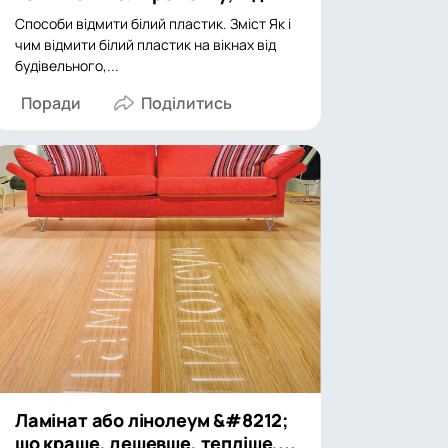
Способи відмити білий пластик. Зміст Як і
чим відмити білий пластик на вікнах від
будівельного,...
Поради
Ламінат або лінолеум &#8212;
що краще, дешевше, тепліше,...