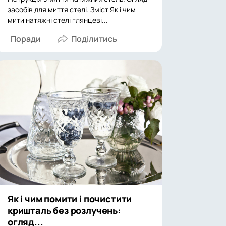
засобів для миття стелі. Зміст Як і чим
мити натяжні стелі глянцеві...
Поради
Як і чим помити і почистити
кришталь без розлучень:
огляд...