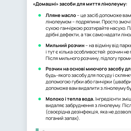
«Домашні» засоби для миття лінолеуму:
Лляне масло
– це засіб допоможе вам
лінолеумом – подряпини. Просто змочіть
сухою ганчіркою розтирайте насухо. П
дрібні дефекти, а так само надати лін
Мильний розчин
– на відміну від пар
і тут є кілька особливостей: розчин н
Після мильного розчину, підлогу про
Розчин на основі миючого засобу для
будь-якого засобу для посуду і склянк
допомогою губки або ганчірки (швабри 
допоможе вам видалити з лінолеуму бу
Молоко і тепла вода.
Інгредієнти змі
видаляє забруднення з лінолеуму. Піс
(своєрідна дезінфекція, яка не дозв
поганий запах).