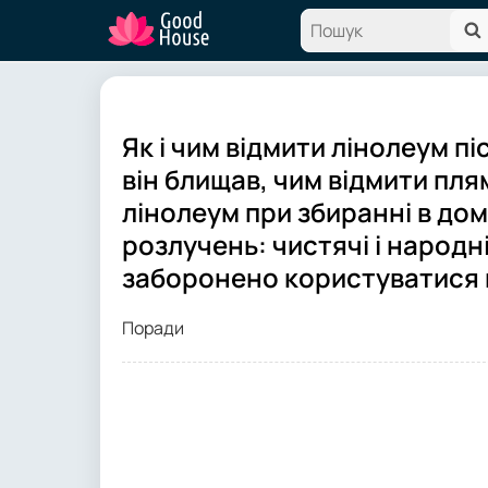
Як і чим відмити лінолеум п
він блищав, чим відмити пля
лінолеум при збиранні в дом
розлучень: чистячі і народн
заборонено користуватися 
Поради