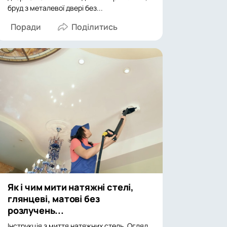
бруд з металевої двері без...
Поради
Як і чим мити натяжні стелі,
глянцеві, матові без
розлучень...
Інструкція з миття натяжних стель. Огляд