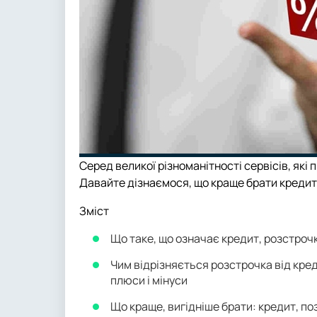
Серед великої різноманітності сервісів, які
Давайте дізнаємося, що краще брати кредит, 
Зміст
Що таке, що означає кредит, розстроч
Чим відрізняється розстрочка від креди
плюси і мінуси
Що краще, вигідніше брати: кредит, по