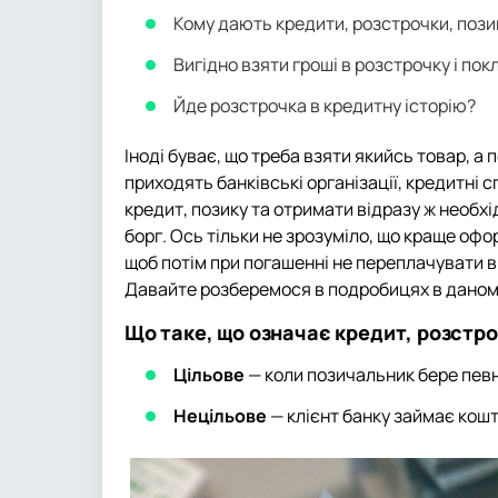
Кому дають кредити, розстрочки, позик
Вигідно взяти гроші в розстрочку і по
Йде розстрочка в кредитну історію?
Іноді буває, що треба взяти якийсь товар, а 
приходять банківські організації, кредитні
кредит, позику та отримати відразу ж необхі
борг. Ось тільки не зрозуміло, що краще оф
щоб потім при погашенні не переплачувати від
Давайте розберемося в подробицях в даному
Що таке, що означає кредит, розстро
Цільове
— коли позичальник бере певн
Нецільове
— клієнт банку займає кошт