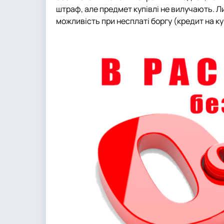
штраф, але предмет купівлі не вилучають. 
можливість при несплаті боргу (кредит на к