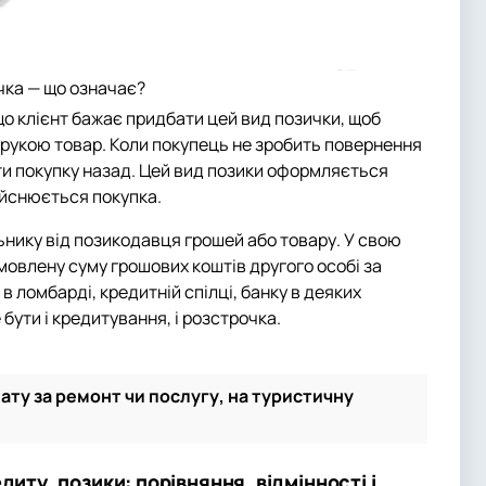
чка — що означає?
о клієнт бажає придбати цей вид позички, щоб
орукою товар. Коли покупець не зробить повернення
ти покупку назад. Цей вид позики оформляється
ійснюється покупка.
ьнику від позикодавця грошей або товару. У свою
овлену суму грошових коштів другого особі за
 ломбарді, кредитній спілці, банку в деяких
бути і кредитування, і розстрочка.
ату за ремонт чи послугу, на туристичну
диту, позики: порівняння, відмінності і