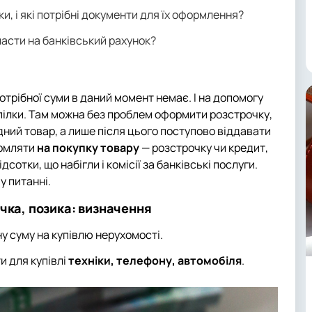
и, і які потрібні документи для їх оформлення?
класти на банківський рахунок?
потрібної суми в даний момент немає. І на допомогу
 спілки. Там можна без проблем оформити розстрочку,
дний товар, а лише після цього поступово віддавати
ормляти
на покупку товару
— розстрочку чи кредит,
сотки, що набігли і комісії за банківські послуги.
 питанні.
чка, позика: визначення
у суму на купівлю нерухомості.
и для купівлі
техніки, телефону, автомобіля
.