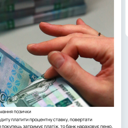
мання позички
едиту платити процентну ставку, повертати
ли покупець затримує платіж, то банк нараховує пеню,