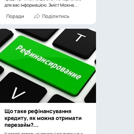
для вас інформацією. Зміст Можна...
Поради
Що таке рефінансування
кредиту, як можна отримати
перезайм?...
У статті детально описані всі питання з