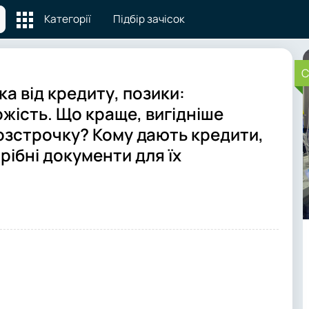
Категорії
Підбір зачісок
C
а від кредиту, позики:
хожість. Що краще, вигідніше
розстрочку? Кому дають кредити,
трібні документи для їх