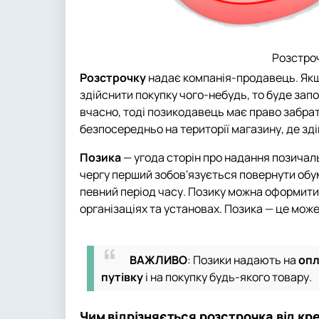
Розстро
Розстрочку
надає компанія-продавець. Якщ
здійснити покупку чого-небудь, то буде зап
вчасно, тоді позикодавець має право забра
безпосередньо на території магазину, де зд
Позика
— угода сторін про надання позичал
чергу перший зобов'язується повернути обум
певний період часу. Позику можна оформити в
організаціях та установах. Позика — це може 
ВАЖЛИВО
: Позики надають на
опл
путівку
і на покупку будь-якого товару.
Чим відрізняється розстрочка від кре