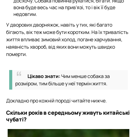
досхочу. Собака повинна рухатися, бігати. Якщо
вона буде весь час на прив'язі, то і вік її буде
недовгим.
У дворових дворняжок, навіть у тих, які багато
бігають, вік теж може бути коротким. На їх тривалість
життя впливає зимовий холод, погане харчування,
наявність хвороб, від яких вони можуть швидко
померти.
Цікаво знати:
Чим менше собака за
розміром, тим більше у неї термін життя.
Докладно про кожній породі читайте нижче.
Скільки років в середньому живуть китайські
чубаті?