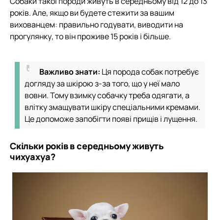
Собаки такої породи живуть в середньому від 12 до 13
років. Але, якщо ви будете стежити за вашим
вихованцем: правильно годувати, виводити на
прогулянку, то він проживе 15 років і більше.
Важливо знати:
Ця порода собак потребує
догляду за шкірою з-за того, що у неї мало
вовни. Тому взимку собачку треба одягати, а
влітку змащувати шкіру спеціальними кремами.
Це допоможе запобігти появі прищів і лущення.
Скільки років в середньому живуть
чихуахуа?