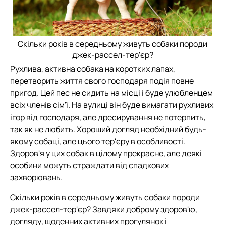
Скільки років в середньому живуть собаки породи
джек-рассел-тер'єр?
Рухлива, активна собака на коротких лапах,
перетворить життя свого господаря подія повне
пригод. Цей пес не сидить на місці і буде улюбленцем
всіх членів сім'ї. На вулиці він буде вимагати рухливих
ігор від господаря, але дресирування не потерпить,
так як не любить. Хороший догляд необхідний будь-
якому собаці, але цього тер'єру в особливості.
Здоров'я у цих собак в цілому прекрасне, але деякі
особини можуть страждати від спадкових
захворювань.
Скільки років в середньому живуть собаки породи
джек-рассел-тер'єр? Завдяки доброму здоров'ю,
догляду, щоденних активних прогулянок і