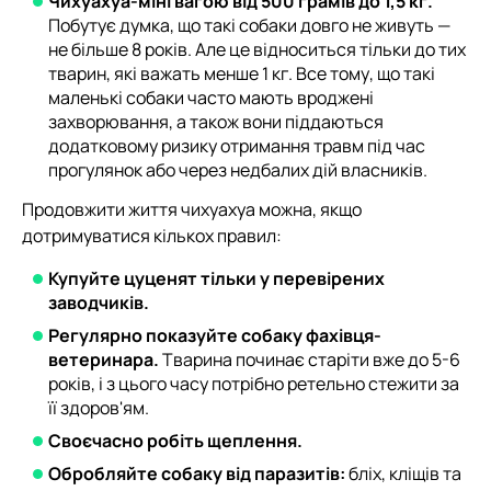
Чихуахуа-міні вагою від 500 грамів до 1,5 кг.
Побутує думка, що такі собаки довго не живуть —
не більше 8 років. Але це відноситься тільки до тих
тварин, які важать менше 1 кг. Все тому, що такі
маленькі собаки часто мають вроджені
захворювання, а також вони піддаються
додатковому ризику отримання травм під час
прогулянок або через недбалих дій власників.
Продовжити життя чихуахуа можна, якщо
дотримуватися кількох правил:
Купуйте цуценят тільки у перевірених
заводчиків.
Регулярно показуйте собаку фахівця-
ветеринара.
Тварина починає старіти вже до 5-6
років, і з цього часу потрібно ретельно стежити за
її здоров'ям.
Своєчасно робіть щеплення.
Обробляйте собаку від паразитів:
бліх, кліщів та