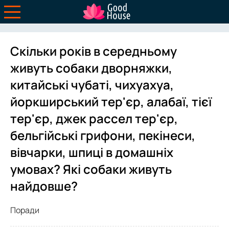
Скільки років в середньому
живуть собаки дворняжки,
китайські чубаті, чихуахуа,
йоркширський тер'єр, алабаї, тієї
тер'єр, джек рассел тер'єр,
бельгійські грифони, пекінеси,
вівчарки, шпиці в домашніх
умовах? Які собаки живуть
найдовше?
Поради