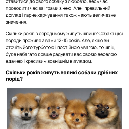
ставитися до свого собаку з любов'ю, весь час
проводити час за іграми з нею. Але і правильний
догляд і гарне харчування також мають величезне
значення.
Скільки років в середньому живуть шпиці? Собака цієї
породи проживе з вами 12-15 років. Але, якщо ви
оточіть його турботою і постійною увагою, то шпіц
буде набагато довше радувати вас своєю веселою
вдачею і красивим зовнішнім виглядом.
Скільки років живуть великі собаки дрібних
порід?