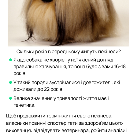
Скільки років в середньому живуть пекінеси?
Якщо собака не хворіє і у неї якісний догляд і
правильне харчування, то вона буде з вами 16-18
років.
У такий породи зустрічалися і довгожителі, які
доживали до 22 років.
Велике значення у тривалості життя має і
генетика.
Щоб продовжити термін життя свого пекінеса,
власники повинні спостерігати за здоров'ям цього
вихованця: відвідувати ветеринара, робити аналізи і