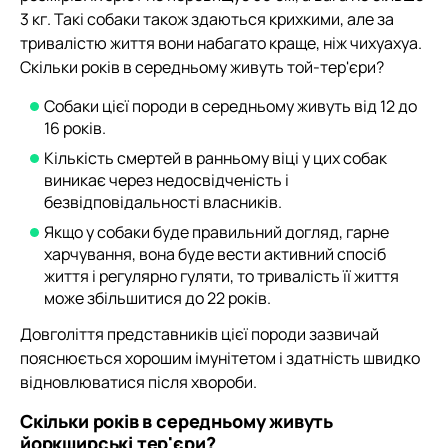
3 кг. Такі собаки також здаються крихкими, але за
тривалістю життя вони набагато краще, ніж чихуахуа.
Скільки років в середньому живуть той-тер'єри?
Собаки цієї породи в середньому живуть від 12 до
16 років.
Кількість смертей в ранньому віці у цих собак
виникає через недосвідченість і
безвідповідальності власників.
Якщо у собаки буде правильний догляд, гарне
харчування, вона буде вести активний спосіб
життя і регулярно гуляти, то тривалість її життя
може збільшитися до 22 років.
Довголіття представників цієї породи зазвичай
пояснюється хорошим імунітетом і здатність швидко
відновлюватися після хвороби.
Скільки років в середньому живуть
йоркширські тер'єри?