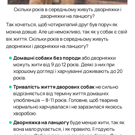
Скільки років в середньому живуть дворняжки і
дворняжки на ланцюгу?
Так хочеться, щоб чотирилапий друг був поруч як
можна довше. Але це неможливо, так як у собак є свій
вік життя. Скільки років в середньому живуть
дворняжки і дворняжки на ланцюгу?
Домашні собаки без породи
або дворняжки
можуть жити від 9 до 12 років. Деякі з них при
хорошому догляді і харчуванні доживають до 20
років.
Тривалість життя дворових собак
не сильно
відрізняється від терміну життя домашніх
улюбленців — 8-11 років. Головне, щоб тварина
нормально харчувалася і не заразилася якоюсь
хворобою.
Дворняжка на ланцюгу
буде менше жити, так як
вона мало рухається, і як правило, її годують