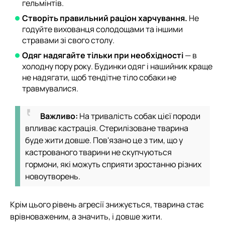
гельмінтів.
Створіть правильний раціон харчування.
Не
годуйте вихованця солодощами та іншими
стравами зі свого столу.
Одяг надягайте тільки при необхідності
— в
холодну пору року. Будинки одяг і нашийник краще
не надягати, щоб тендітне тіло собаки не
травмувалися.
Важливо:
На тривалість собак цієї породи
впливає кастрація. Стерилізоване тварина
буде жити довше. Пов'язано це з тим, що у
кастрованого тварини не скупчуються
гормони, які можуть сприяти зростанню різних
новоутворень.
Крім цього рівень агресії знижується, тварина стає
врівноваженим, а значить, і довше жити.