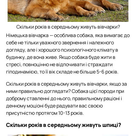
Скільки років в середньому живуть вівчарки?
Німецька вівчарка — особлива собака, яка вимагає до
себе не тільки уважного звернення і належного
догляду, але і хорошого психологічного клімату в
будинку, де вона живе. Якщо собака буде жити в
стресі, повноцінно не відпочивати і страждати
гіподинамією, то її вік складе не більше 5-6 років.
Скільки років в середньому живуть вівчарки, якщо за
ними правильно доглядати? Собака цієї породи при
доброму ставленні до нього, правильному раціоні і
денному моціоні буде радувати вас своєю
присутністю протягом 10-13 років.
Скільки років в середньому живуть шпиці?