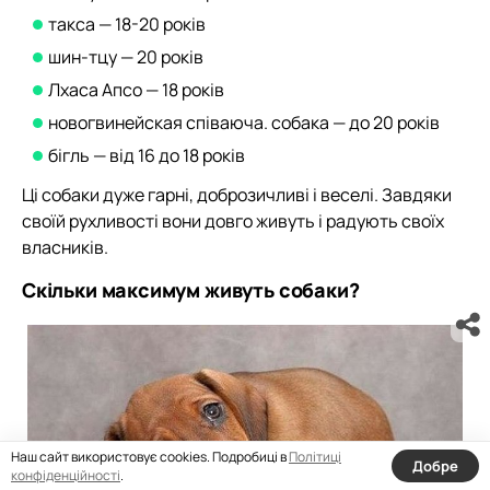
такса — 18-20 років
шин-тцу — 20 років
Лхаса Апсо — 18 років
новогвинейская співаюча. собака — до 20 років
бігль — від 16 до 18 років
Ці собаки дуже гарні, доброзичливі і веселі. Завдяки
своїй рухливості вони довго живуть і радують своїх
власників.
Скільки максимум живуть собаки?
Наш сайт використовує cookies. Подробиці в
Політиці
Добре
конфіденційності
.