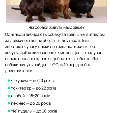
Які собаки живуть найдовше?
Одні люди вибирають собаку за зовнішнім виглядом,
за довжиною вовни або за її відсутності. Інші
звертають увагу тільки на тривалість життя, бо
хочуть, щоб їх вихованець як можна довше радував
своєю веселою вдачею, добротою і любов'ю. Які
собаки живуть найдовше? Ось 10 порід собак
довгожителів:
чихуахуа — до 20 років
той-тер'єр — до 22 років
алабай — 15-20 років
пекінес — до 20 років
тієї пудель — до 20 років