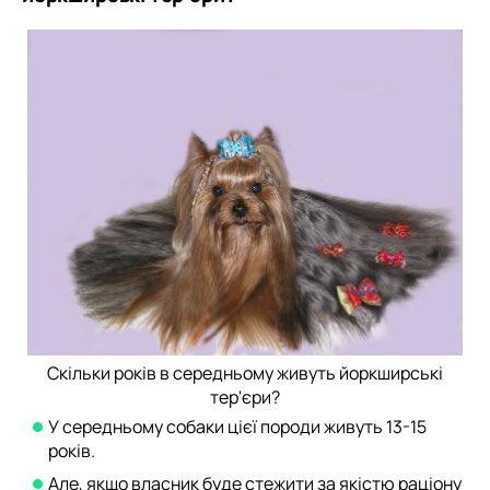
Скільки років в середньому живуть йоркширські
тер'єри?
У середньому собаки цієї породи живуть 13-15
років.
Але, якщо власник буде стежити за якістю раціону