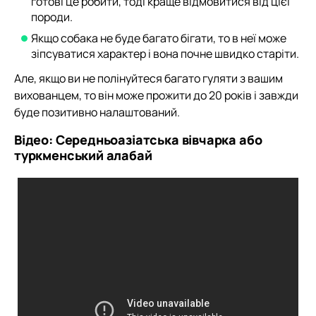
готові це робити, тоді краще відмовитися від цієї
породи.
Якщо собака не буде багато бігати, то в неї може
зіпсуватися характер і вона почне швидко старіти.
Але, якщо ви не полінуйтеся багато гуляти з вашим
вихованцем, то він може прожити до 20 років і завжди
буде позитивно налаштований.
Відео: Середньоазіатська вівчарка або
туркменський алабай