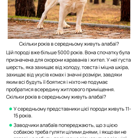
Скільки років в середньому живуть алабаї?
Цій породі вже більше 5000 років. Вона спочатку була
призначена для охорони караванів і жител. У неї густа
шерсть, яка захищає від холоду, товста і міцна шкіра,
захищає від укусів комах і значні розміри, завдяки
яким всі будуть її боятися і ніхто не подумає
пробратися всередину житлового приміщення.
Скільки років в середньому живуть алабаї?
У середньому представники цієї породи живуть 11-
15 років.
Заводчики алабаїв попереджають, що з цією
собакою треба гуляти цілими днями, і якщо ви не