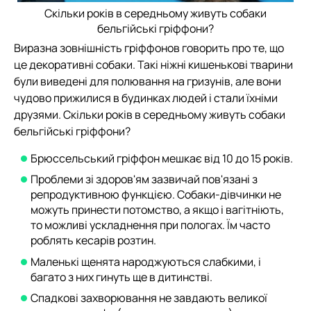
Скільки років в середньому живуть собаки
бельгійські гріффони?
Виразна зовнішність гріффонов говорить про те, що
це декоративні собаки. Такі ніжні кишенькові тварини
були виведені для полювання на гризунів, але вони
чудово прижилися в будинках людей і стали їхніми
друзями. Скільки років в середньому живуть собаки
бельгійські гріффони?
Брюссельський гріффон мешкає від 10 до 15 років.
Проблеми зі здоров'ям зазвичай пов'язані з
репродуктивною функцією. Собаки-дівчинки не
можуть принести потомство, а якщо і вагітніють,
то можливі ускладнення при пологах. Їм часто
роблять кесарів розтин.
Маленькі щенята народжуються слабкими, і
багато з них гинуть ще в дитинстві.
Спадкові захворювання не завдають великої