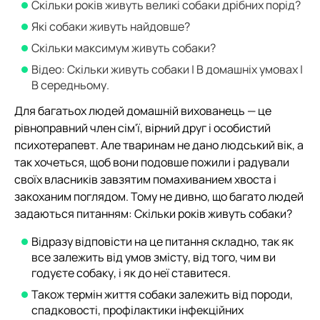
Скільки років живуть великі собаки дрібних порід?
Які собаки живуть найдовше?
Скільки максимум живуть собаки?
Відео: Скільки живуть собаки | В домашніх умовах |
В середньому.
Для багатьох людей домашній вихованець — це
рівноправний член сім'ї, вірний друг і особистий
психотерапевт. Але тваринам не дано людський вік, а
так хочеться, щоб вони подовше пожили і радували
своїх власників завзятим помахиванием хвоста і
закоханим поглядом. Тому не дивно, що багато людей
задаються питанням: Скільки років живуть собаки?
Відразу відповісти на це питання складно, так як
все залежить від умов змісту, від того, чим ви
годуєте собаку, і як до неї ставитеся.
Також термін життя собаки залежить від породи,
спадковості, профілактики інфекційних