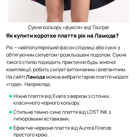
Сукня кольору «фуксія» від Tsurpal
Як купити коротке плаття рік на Ламода?
Рік — найпопулярніший фасон спідниці або сукні з
обтягуючим силуетом і розкльошені подолом. Сукня
такого стилю підходить практично будь жіночої
комплекції, робить силует витонченим і елегантним.
На сайті
Ламода
можна вибрати гарне плаття моделі
«годе». Наприклад:
Ніжне плаття від Evans з верхом з сіточки,
класичного чорного кольору.
Стильне темно-синє плаття від LOST INK з
гипюровыми вставками.
Ефектне червоне плаття від Aurora Firenze
простого крою.