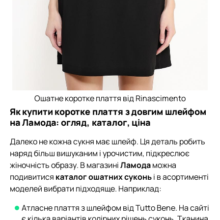
Ошатне коротке плаття від Rinascimento
Як купити коротке плаття з довгим шлейфом
на Ламода: огляд, каталог, ціна
Далеко не кожна сукня має шлейф. Ця деталь робить
наряд більш вишуканим і урочистим, підкреслює
жіночність образу. В магазині
Ламода
можна
подивитися
каталог ошатних суконь
і в асортименті
моделей вибрати підходяще. Наприклад:
Атласне плаття з шлейфом від Tutto Bene. На сайті
є кілька варіантів колірних рішень суконь. Тканина