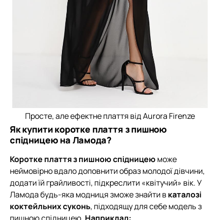
Просте, але ефектне плаття від Aurora Firenze
Як купити коротке плаття з пишною
спідницею на Ламода?
Коротке плаття з пишною спідницею
може
неймовірно вдало доповнити образ молодої дівчини,
додати їй грайливості, підкреслити «квітучий» вік. У
Ламода будь-яка модниця зможе знайти в
каталозі
коктейльних суконь
, підходящу для себе модель з
пишною спідницею.
Наприклад: