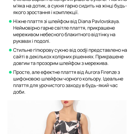
м'яка на дотик, а сукня гарно сидить на жінці будь-
якого зростання і комплекції.
Ніжне плаття зі шлейфом від Diana Pavlovskaya.
Неймовірно гарне світле плаття, прикрашене
мереживом небесного блакитного відтінку на
рукавах і подолі.
Стильне гіпюрову сукню від oodji представлено на
сайті в декількох колірних рішеннях. Прикрашене
довгим та прозорим шлейфом з мережива.
Просте, але ефектне плаття від Aurora Firenze з
шифоновою шлейфом чорного кольору. Ідеальне
плаття для урочистого заходу в будь-який час
доби.