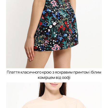
Плаття класичного крою з яскравим принтом і білим
комірцем від oodji