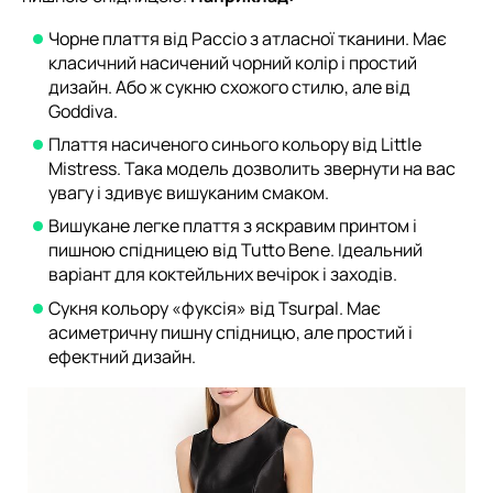
Чорне плаття від Paccio з атласної тканини. Має
класичний насичений чорний колір і простий
дизайн. Або ж сукню схожого стилю, але від
Goddiva.
Плаття насиченого синього кольору від Little
Mistress. Така модель дозволить звернути на вас
увагу і здивує вишуканим смаком.
Вишукане легке плаття з яскравим принтом і
пишною спідницею від Tutto Bene. Ідеальний
варіант для коктейльних вечірок і заходів.
Сукня кольору «фуксія» від Tsurpal. Має
асиметричну пишну спідницю, але простий і
ефектний дизайн.