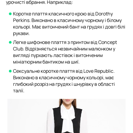
урочисті вбрання. Наприклад:
Коротке плаття класичного крою від Dorothy
Perkins. Виконано в класичному чорному і білому
кольорі. Має витончений бант на грудях і довгі білі
рукави.
Легке шифонове плаття з принтом від Concept
Club. Відрізняється незвичайним малюнком у
вигляді пурхають ластівок і витонченим
мініатюрним бантиком на шиї.
Сексуальне коротке плаття від Love Republic.
Виконано в класичному чорному кольорі, має
глибокий розріз на грудях і шнурівку в області
талії.