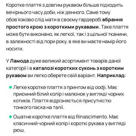
Коротке плаття з довгим рукавом більше підходить
вечірнього часу доби, ніж денного. Саме тому
обов'язково слід мати в своєму гардеробі
вбрання
простого крою з короткими рукавами.
Таке плаття
може бути виконано, як легкої, так і з щільної тканини,
в залежності від пори року, в яке ви маєте намір його
носити.
У
Ламода
дуже великий асортимент товарів даної
категорії і в
каталозі коротких суконь з коротким
рукавом
ви легко оберете свій варіант.
Наприклад:
Легке коротке плаття з принтом від oodji. Має
приємний білий колір і малюнок у вигляді чорних
котиків. Плаття відрізняється присутністю
тонкого паска на талії.
Ошатне коротке плаття від Rinascimento. Має
класичний чорний колір і короткі рукава у вигляді
рюш.