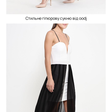
Стильне гіпюрову сукню від oodj