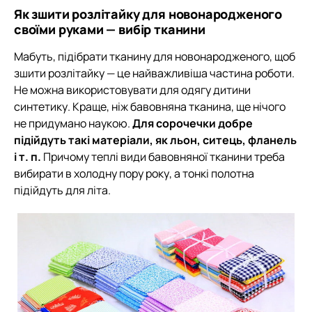
Як зшити розлітайку для новонародженого
своїми руками — вибір тканини
Мабуть, підібрати тканину для новонародженого, щоб
зшити розлітайку — це найважливіша частина роботи.
Не можна використовувати для одягу дитини
синтетику. Краще, ніж бавовняна тканина, ще нічого
не придумано наукою.
Для сорочечки добре
підійдуть такі матеріали, як льон, ситець, фланель
і т. п.
Причому теплі види бавовняної тканини треба
вибирати в холодну пору року, а тонкі полотна
підійдуть для літа.