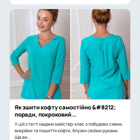
Як зшити кофту самостійно &#8212;
поради, покроковий...
У цій статті надано майстер-клас з побудови схеми,
викрійки та пошиття кофти, блузки своїми руками.
Ще ви...