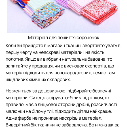
Матеріал для пошиття сорочечок
Коли ви прийдете в магазин тканин, звертайте увагу в
першу чергу на неяскраві матеріали і на якість
полотна. Якщо ви вибрали натуральна бавовна, то
запитайте у продавця, чи є висновок експертів, що
матерія підходить для новонароджених, немає там
шкідливих хімічних складових.
Не женіться за дешевизною, підбирайте безпечні
матеріали. Ситець з сірувато-білим відтінком, як
правило, має з лицьової сторони дрібні, розсипчасті
малюнки на білому тлі, підходить дітям найкраще.
Адже фарба не проникає наскрізь в матеріал.
Виворітний бік тканини не забарвлена. Бо ніжна шкіра