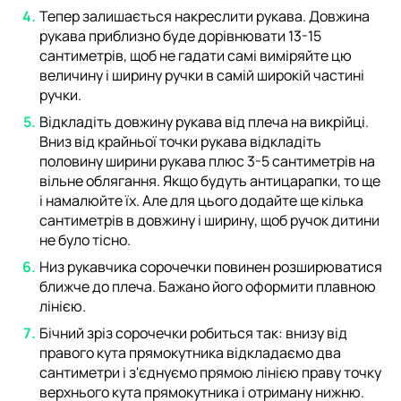
Тепер залишається накреслити рукава. Довжина
рукава приблизно буде дорівнювати 13-15
сантиметрів, щоб не гадати самі виміряйте цю
величину і ширину ручки в самій широкій частині
ручки.
Відкладіть довжину рукава від плеча на викрійці.
Вниз від крайньої точки рукава відкладіть
половину ширини рукава плюс 3-5 сантиметрів на
вільне облягання. Якщо будуть антицарапки, то ще
і намалюйте їх. Але для цього додайте ще кілька
сантиметрів в довжину і ширину, щоб ручок дитини
не було тісно.
Низ рукавчика сорочечки повинен розширюватися
ближче до плеча. Бажано його оформити плавною
лінією.
Бічний зріз сорочечки робиться так: внизу від
правого кута прямокутника відкладаємо два
сантиметри і з'єднуємо прямою лінією праву точку
верхнього кута прямокутника і отриману нижню.