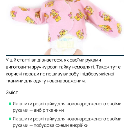
У цій статті ви дізнаєтеся, як своїми руками
виготовити зручну розлітайку немовляті. Також тут є
корисні поради по пошиву виробу і підбору якісної
тканини для одягу новонародженим.
Зміст
Як зшити розлітайку для новонародженого своїми
руками — вибір тканини
Як зшити розлітайку для новонародженого своїми
руками — побудова схеми викрійки