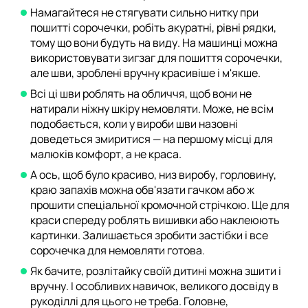
Намагайтеся не стягувати сильно нитку при
пошитті сорочечки, робіть акуратні, рівні рядки,
тому що вони будуть на виду. На машинці можна
використовувати зигзаг для пошиття сорочечки,
але шви, зроблені вручну красивіше і м'якше.
Всі ці шви роблять на обличчя, щоб вони не
натирали ніжну шкіру немовляти. Може, не всім
подобається, коли у вироби шви назовні
доведеться змиритися — на першому місці для
малюків комфорт, а не краса.
А ось, щоб було красиво, низ виробу, горловину,
краю запахів можна обв'язати гачком або ж
прошити спеціальної кромочной стрічкою. Ще для
краси спереду роблять вишивки або наклеюють
картинки. Залишається зробити застібки і все
сорочечка для немовляти готова.
Як бачите, розлітайку своїй дитині можна зшити і
вручну. І особливих навичок, великого досвіду в
рукоділлі для цього не треба. Головне,