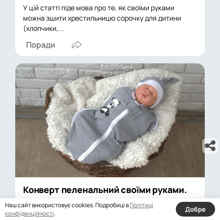
У цій статті піде мова про те, як своїми руками
можна зшити хрестильницю сорочку для дитини
(хлопчики,...
Поради
Конверт пеленальний своїми руками.
Як зшити конверт для...
Наш сайт використовує cookies. Подробиці в
Політиці
Добре
конфіденційності
.
Вибір конверта пеленального для малюка. Схеми і