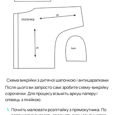
Схема викрійки з дитячої шапочкою і антицарапками
Після цього ви запросто самі зробите схему-викрійку
сорочечки. Для процесу візьміть аркуш паперу і
олівець з лінійкою.
Почніть малювати розлітайку з прямокутника. По