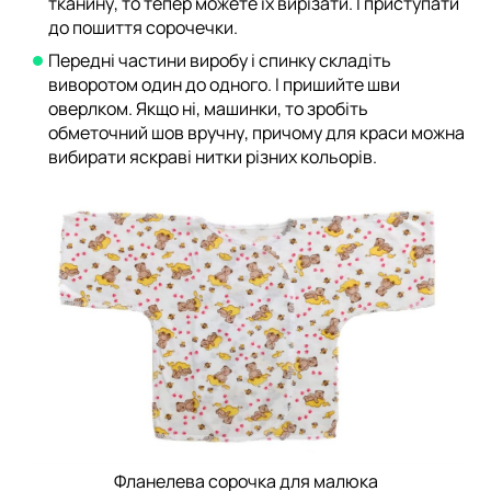
тканину, то тепер можете їх вирізати. І приступати
до пошиття сорочечки.
Передні частини виробу і спинку складіть
виворотом один до одного. І пришийте шви
оверлком. Якщо ні, машинки, то зробіть
обметочний шов вручну, причому для краси можна
вибирати яскраві нитки різних кольорів.
Фланелева сорочка для малюка