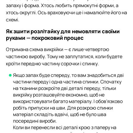
запаху і форма. Хтось любить прямокутні форми, а
хтось округлі. Ось враховуючи це і намалюйте його на
схемі.
Як зшити розлітайку для немовляти своїми
руками — покроковий процес
Отримана схема викрійки — є лише четвертою
частиною виробу. Тому не заплутатися, коли будете
кроїти передню частину сорочки і спинку.
Якщо запах буде спереду, то вам знадобиться дві
частини переду і одна частина спинки. Спочатку
на тканини розкроїте дві деталі переду, тільки
викрійку розташовуйте економно, щоб не
використовувати багато матеріалу. І обов'язково
робіть припуски на шви. Для розкрою спинки
матеріал складіть вдвічі, щоб не було шва
посередині вироби.
Коли ви перенесли всі деталі крою з паперу на