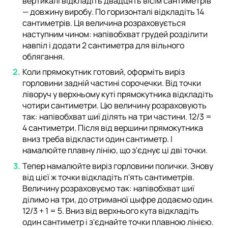
вертикалі відкладіть двадцять вісім сантиметрів
— довжину виробу. По горизонталі відкладіть 14
сантиметрів. Ця величина розраховується
наступним чином: напівобхват грудей розділити
навпіл і додати 2 сантиметра для вільного
облягання.
Коли прямокутник готовий, оформіть виріз
горловини задній частині сорочечки. Від точки
ліворуч у верхньому куті прямокутника відкладіть
чотири сантиметри. Цю величину розраховують
так: напівобхват шиї ділять на три частини. 12/3 =
4 сантиметри. Після від вершини прямокутника
вниз треба відкласти один сантиметр. І
намалюйте плавну лінію, що з'єднує ці дві точки.
Тепер намалюйте виріз горловини полички. Знову
від цієї ж точки відкладіть п'ять сантиметрів.
Величину розраховуємо так: напівобхват шиї
ділимо на три, до отриманої цыфре додаємо один.
12/3 + 1 = 5. Вниз від верхнього кута відкладіть
один сантиметр і з'єднайте точки плавною лінією.