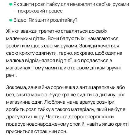
Як зшити розлітайку для немовляти своїми руками
— покроковий процес
Відео: Як зшити розлітайку?
Жінки завжди трепетно ставляться до своїх
маленьким дітям. Вони балують їх і намагаються
зробити їм щось своїми руками. Завжди хочеться
свою крихту одягнути, гарно, яскраво, щоб одяг на
малюка відрізнялася від тієї, що продається в
магазинах. Тому мами і шиють своїм діткам зручні
речі.
Зокрема, звичайна сорочечка з антицарапками або
без, зшита мамою, буде краще сидіти на дитину, ніж
магазинна одяг. Любляча мама врахує розміри,
зробить розлітайку з такого матеріалу, який не буде
дратувати шкіру. Частинка доброї енергії жінки
подарує новонародженому спокій, навіть якщо крихті
присниться страшний сон.