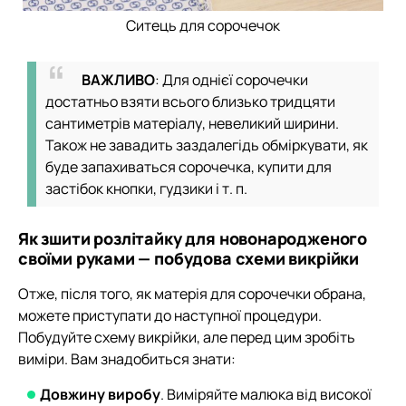
Ситець для сорочечок
ВАЖЛИВО
: Для однієї сорочечки
достатньо взяти всього близько тридцяти
сантиметрів матеріалу, невеликий ширини.
Також не завадить заздалегідь обміркувати, як
буде запахиваться сорочечка, купити для
застібок кнопки, гудзики і т. п.
Як зшити розлітайку для новонародженого
своїми руками — побудова схеми викрійки
Отже, після того, як матерія для сорочечки обрана,
можете приступати до наступної процедури.
Побудуйте схему викрійки, але перед цим зробіть
виміри. Вам знадобиться знати:
Довжину виробу
. Виміряйте малюка від високої