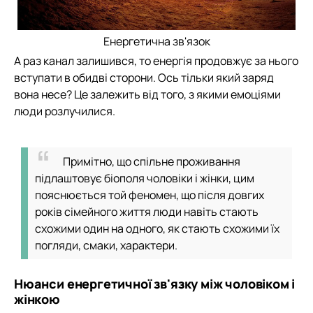
Енергетична зв'язок
А раз канал залишився, то енергія продовжує за нього
вступати в обидві сторони. Ось тільки який заряд
вона несе? Це залежить від того, з якими емоціями
люди розлучилися.
Примітно, що спільне проживання
підлаштовує біополя чоловіки і жінки, цим
пояснюється той феномен, що після довгих
років сімейного життя люди навіть стають
схожими один на одного, як стають схожими їх
погляди, смаки, характери.
Нюанси енергетичної зв'язку між чоловіком і
жінкою