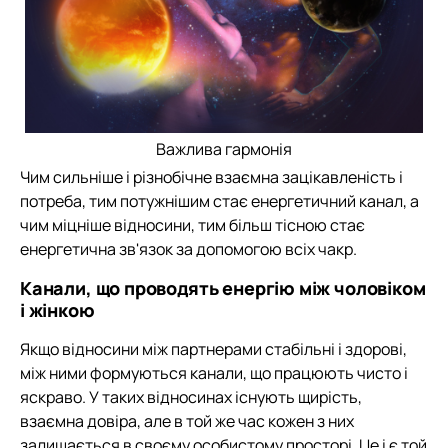
Важлива гармонія
Чим сильніше і різнобічне взаємна зацікавленість і
потреба, тим потужнішим стає енергетичний канал, а
чим міцніше відносини, тим більш тісною стає
енергетична зв'язок за допомогою всіх чакр.
Канали, що проводять енергію між чоловіком
і жінкою
Якщо відносини між партнерами стабільні і здорові,
між ними формуються канали, що працюють чисто і
яскраво. У таких відносинах існують щирість,
взаємна довіра, але в той же час кожен з них
залишається в своєму особистому просторі. Це і є той