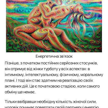
Енергетична зв'язок
Пізніше, з початком постійних серйозних стосунків,
він отримує від жінки турботу у всіх аспектах: в
інтимному, інтелектуальному, фізичному, моральному
плані. І тоді він стає здатним на реалізацію своїх
активних дій. Це є початковою стадією, коли самого
обміну ще немає.
Тільки ввібравши необхідну кількість жіночої сили,
чоловік починає повертати своїй партнерці енергію