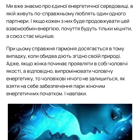
Ми вже знаємо про єдиної енергетичної середовищі, в
якій живуть по-справжньому люблять один одного
партнери. І якщо кожен з них буде продовжувати цей
взаємообмін енергією, почуття будуть тільки міцніти,
а союз стає міцніше.
При цьому справжня гармонія досягається в тому
випадку, коли обидва діють згідно своїй природі.
Адже, якщо жінка починає проявляти в собі чоловічі
якості, а відповідно, випромінювати чоловічу
енергетику, то чоловікові нічого не залишиться, як
взяти на себе забезпечення пари жіночим
енергетичних початком. І навпаки.