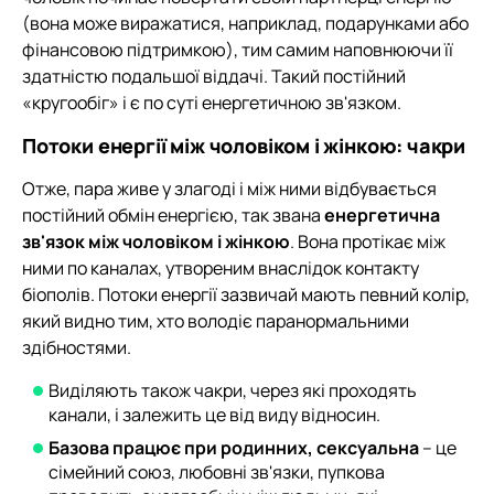
(вона може виражатися, наприклад, подарунками або
фінансовою підтримкою), тим самим наповнюючи її
здатністю подальшої віддачі. Такий постійний
«кругообіг» і є по суті енергетичною зв'язком.
Потоки енергії між чоловіком і жінкою: чакри
Отже, пара живе у злагоді і між ними відбувається
постійний обмін енергією, так звана
енергетична
зв'язок між чоловіком і жінкою
. Вона протікає між
ними по каналах, утвореним внаслідок контакту
біополів. Потоки енергії зазвичай мають певний колір,
який видно тим, хто володіє паранормальними
здібностями.
Виділяють також чакри, через які проходять
канали, і залежить це від виду відносин.
Базова працює при родинних, сексуальна
– це
сімейний союз, любовні зв'язки, пупкова