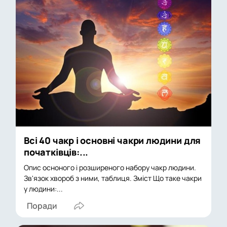
Всі 40 чакр і основні чакри людини для
початківців:...
Опис осноного і розширеного набору чакр людини.
Зв'язок хвороб з ними, таблиця. Зміст Що таке чакри
у людини:...
Поради