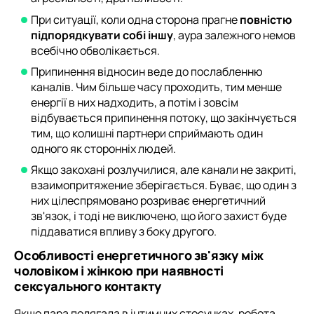
При ситуації, коли одна сторона прагне
повністю
підпорядкувати собі іншу
, аура залежного немов
всебічно обволікається.
Припинення відносин веде до послабленню
каналів. Чим більше часу проходить, тим менше
енергії в них надходить, а потім і зовсім
відбувається припинення потоку, що закінчується
тим, що колишні партнери сприймають один
одного як сторонніх людей.
Якщо закохані розлучилися, але канали не закриті,
взаимопритяжение зберігається. Буває, що один з
них цілеспрямовано розриває енергетичний
зв'язок, і тоді не виключено, що його захист буде
піддаватися впливу з боку другого.
Особливості енергетичного зв'язку між
чоловіком і жінкою при наявності
сексуального контакту
Якщо пара полягала в інтимних стосунках, робота