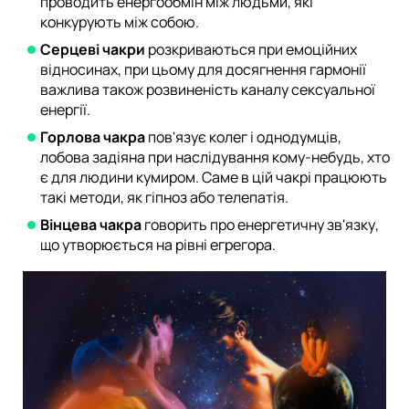
проводить енергообмін між людьми, які
конкурують між собою.
Серцеві чакри
розкриваються при емоційних
відносинах, при цьому для досягнення гармонії
важлива також розвиненість каналу сексуальної
енергії.
Горлова чакра
пов'язує колег і однодумців,
лобова задіяна при наслідування кому-небудь, хто
є для людини кумиром. Саме в цій чакрі працюють
такі методи, як гіпноз або телепатія.
Вінцева чакра
говорить про енергетичну зв'язку,
що утворюється на рівні егрегора.