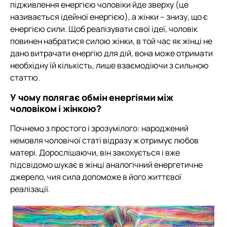
підживлення енергією чоловіки йде зверху (це
називається ідейної енергією), а жінки – знизу, що є
енергією сили. Щоб реалізувати свої ідеї, чоловік
повинен набратися силою жінки, в той час як жінці не
дано витрачати енергію для дій, вона може отримати
необхідну їй кількість, лише взаємодіючи з сильною
статтю.
У чому полягає обмін енергіями між
чоловіком і жінкою?
Почнемо з простого і зрозумілого: народжений
немовля чоловічої статі відразу ж отримує любов
матері. Дорослішаючи, він закохується і вже
підсвідомо шукає в жінці аналогічний енергетичне
джерело, чия сила допоможе в його життєвої
реалізації.