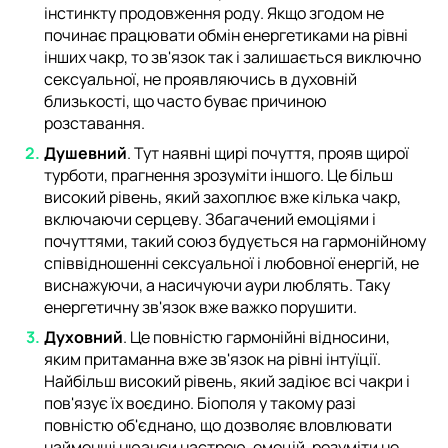
інстинкту продовження роду. Якщо згодом не
починає працювати обмін енергетиками на рівні
інших чакр, то зв'язок так і залишається виключно
сексуальної, не проявляючись в духовній
близькості, що часто буває причиною
розставання.
Душевний
. Тут наявні щирі почуття, прояв щирої
турботи, прагнення зрозуміти іншого. Це більш
високий рівень, який захоплює вже кілька чакр,
включаючи серцеву. Збагачений емоціями і
почуттями, такий союз будується на гармонійному
співвідношенні сексуальної і любовної енергій, не
виснажуючи, а насичуючи аури люблять. Таку
енергетичну зв'язок вже важко порушити.
Духовний
. Це повністю гармонійні відносини,
яким притаманна вже зв'язок на рівні інтуїції.
Найбільш високий рівень, який задіює всі чакри і
пов'язує їх воєдино. Біополя у такому разі
повністю об'єднано, що дозволяє вловлювати
найменші нюанси настрою, емоцій, розуміти не