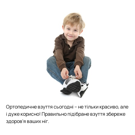
Ортопедичне взуття сьогодні – не тільки красиво, але
і дуже корисно! Правильно підібране взуття збереже
здоров'я ваших ніг.