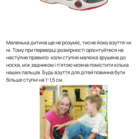
Маленька дитина ще не розуміє, тисне йому взуття чи
ні. Тому при перевірці розмірності орієнтуйтеся на
наступне правило: коли ступня малюка зрушена до
носка, між задником і п'ятою можна помістити кілька
наших пальців. Будь взуття для дітей повинна бути
більше ступні на 1-1,5 см.