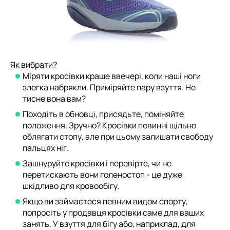
Як вибрати?
Міряти кросівки краще ввечері, коли наші ноги
злегка набрякли. Приміряйте пару взуття. Не
тисне вона вам?
Походіть в обновці, присядьте, поміняйте
положення. Зручно? Кросівки повинні щільно
облягати стопу, але при цьому залишати свободу
пальцях ніг.
Зашнуруйте кросівки і перевірте, чи не
перетискають вони голеностоп - це дуже
шкідливо для кровообігу.
Якщо ви займаєтеся певним видом спорту,
попросіть у продавця кросівки саме для ваших
занять. У взуття для бігу або, наприклад, для