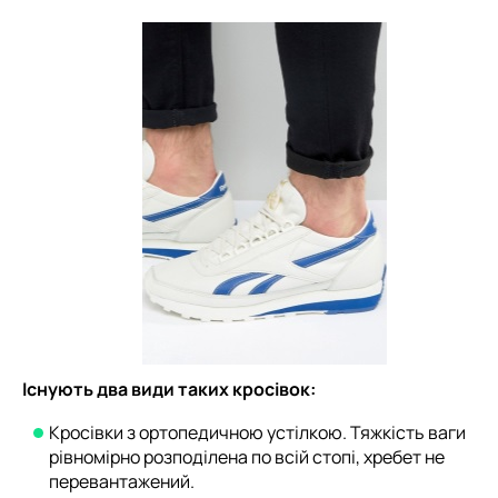
Існують два види таких кросівок:
Кросівки з ортопедичною устілкою. Тяжкість ваги
рівномірно розподілена по всій стопі, хребет не
перевантажений.