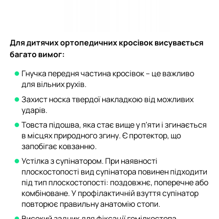
Для дитячих ортопедичних кросівок висувається
багато вимог:
Гнучка передня частина кросівок – це важливо
для вільних рухів.
Захист носка твердої накладкою від можливих
ударів.
Товста підошва, яка стає вище у п'яти і згинається
в місцях природного згину. Є протектор, що
запобігає ковзанню.
Устілка з супінатором. При наявності
плоскостопості вид супінатора повинен підходити
під тип плоскостопості: поздовжнє, поперечне або
комбіноване. У профілактичній взуття супінатор
повторює правильну анатомію стопи.
Високий задник для фіксації гомілкостопа.