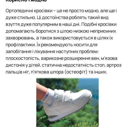
Ортопедичні кросівки – це не просто модно, але ще і
дуже стильно. Ці достоїнства роблять такий вид
взуття дуже популярним в наші дні. Подібні кросівки
допомагають боротися з цілою низкою неприємних
захворювань, а також використовується в цілях їх
профілактики. Їх рекомендують носити для
запобігання і лікування наступних проблем:
плоскостопість, варикозне розширення вен, м'язова
дистонія у дітей, статична недостатність стоп, артроз
пальців ніг, п'яткова шпора (остеофіт) та інших.