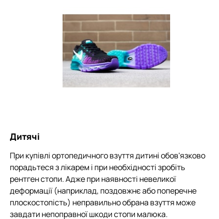
Дитячі
При купівлі ортопедичного взуття дитині обов'язково
порадьтеся з лікарем і при необхідності зробіть
рентген стопи. Адже при наявності невеликої
деформації (наприклад, поздовжнє або поперечне
плоскостопість) неправильно обрана взуття може
завдати непоправної шкоди стопи малюка.