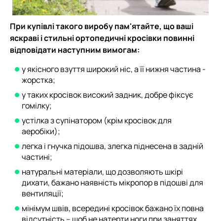
При купівлі такого виробу пам'ятайте, що ваші
яскраві і стильні ортопедичні кросівки повинні
відповідати наступним вимогам:
у якісного взуття широкий ніс, а її нижня частина -
жорстка;
у таких кросівок високий задник, добре фіксує
гомілку;
устілка з супінатором (крім кросівок для
аеробіки);
легка і гнучка підошва, злегка піднесена в задній
частині;
натуральні матеріали, що дозволяють шкірі
дихати, бажано наявність мікропор в підошві для
вентиляції;
мінімум швів, всередині кросівок бажано їх повна
відсутність – щоб не натерти ноги при заняттях