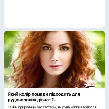
Який колір помади підходить для
рудоволосих дівчат?...
Таким природним багатством, як руда копиця волосся,